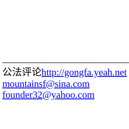
_________________________
公法评论
http://gongfa.yeah.net
mountainsf@sina.com
founder32@yahoo.com