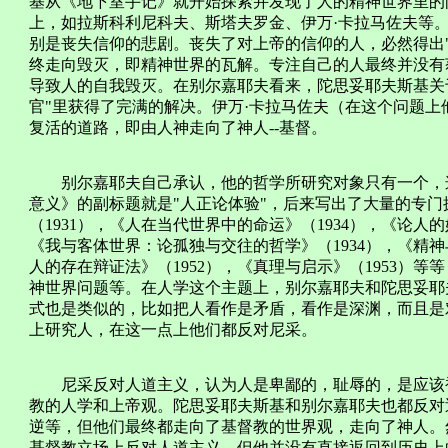
基从《地下室手记》就开始探索并发现了人的精神世界里的
上，如拉斯科利尼科夫、斯塔夫罗金、伊万·卡拉马佐夫等
别是丧失信仰的悲剧。丧失了对上帝的信仰的人，必然得出
终走向毁灭，即精神世界的瓦解。专注自己的人最终并没有
导致人的自我毁灭。在别尔嘉耶夫看来，陀思妥耶夫斯基关
官"里获得了完满的解决。伊万·卡拉马佐夫（在这个问题
复活的道路，即由人神走向了神人--基督。
别尔嘉耶夫自己承认，他的哲学所研究对象只有一个，这
意义》的副标题就是"人正论体验"，后来写出了大量的专
（1931），《人在当代世界中的命运》（1934），《论人
《我与客体世界：论孤独与交往的哲学》（1934），《精神
人的存在辩证法》（1952），《真理与启示》（1953）
神世界问题等。在人学这个主题上，别尔嘉耶夫和陀思妥耶
式也是类似的，比如把人看作是矛盾，看作是深渊，而且是
上研究人，在这一点上他们都反对尼采。
尼采反对人道主义，认为人是卑鄙的，耻辱的，是应该被
教的人学和上帝观。陀思妥耶夫斯基和别尔嘉耶夫也都反对
逆等，但他们最终都走向了基督教的世界观，走向了神人。
基督教立场上反对人道主义，但他并没有直接返回到历史上