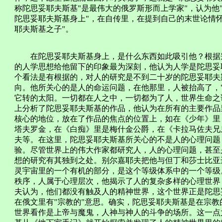
称陀思妥耶夫斯基"是最伟大的俄罗斯形而上学家"，认为他
陀思妥耶夫斯基身上"，在自传里，在提到自己的末世论情
耶夫斯基之子"。
在陀思妥耶夫斯基身上，是什么东西如此吸引他？根据别
的人学思想给他留下的印象最为深刻，他认为人学是陀思妥
个看法是有根据的，对人的研究是不到二十岁的陀思妥耶夫
向。他所关心的是人的命运问题，在他那里，人被抬高了，
它转的太阳。一切都在人之中，一切都为了人，世界生命之
上分析了陀思妥耶夫斯基的作品，他认为在所有的主要作品
核心的地位，放在了作品的焦点的位置上，如在《少年》里
塔夫罗金，在《白痴》里是梅什金公爵，在《卡拉马佐夫兄
夫等。在这里，陀思妥耶夫斯基所关心的不是人的心理问题
验。尽管世界上的伟大作家都研究人，人的心理问题，甚至
想的研究有其独到之处。别尔嘉耶夫把他与但丁和莎士比亚
灵宇宙里的一个有机的部分，是这个等级体系中的一个等级
秩序，人属于心理层次，他揭示了人的复杂多样的心理世界
夫认为，他们都没有触及人的精神世界，这个世界正是陀思
在俄文里有"宗教的"意思。确实，陀思妥耶夫斯基是在宗
世界看作是上帝与魔鬼，人神与神人的斗争的场所。这一点