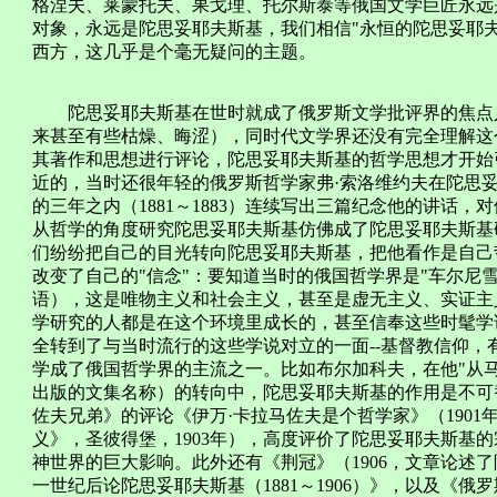
格涅夫、莱蒙托夫、果戈理、托尔斯泰等俄国文学巨匠永远
对象，永远是陀思妥耶夫斯基，我们相信"永恒的陀思妥耶
西方，这几乎是个毫无疑问的主题。
陀思妥耶夫斯基在世时就成了俄罗斯文学批评界的焦点人
来甚至有些枯燥、晦涩），同时代文学界还没有完全理解这
其著作和思想进行评论，陀思妥耶夫斯基的哲学思想才开始
近的，当时还很年轻的俄罗斯哲学家弗·索洛维约夫在陀思
的三年之内（1881～1883）连续写出三篇纪念他的讲话
从哲学的角度研究陀思妥耶夫斯基仿佛成了陀思妥耶夫斯基
们纷纷把自己的目光转向陀思妥耶夫斯基，把他看作是自己
改变了自己的"信念"：要知道当时的俄国哲学界是"车尔尼
语），这是唯物主义和社会主义，甚至是虚无主义、实证主
学研究的人都是在这个环境里成长的，甚至信奉这些时髦学
全转到了与当时流行的这些学说对立的一面--基督教信仰
学成了俄国哲学界的主流之一。比如布尔加科夫，在他"从马
出版的文集名称）的转向中，陀思妥耶夫斯基的作用是不可
佐夫兄弟》的评论《伊万·卡拉马佐夫是个哲学家》（190
义》，圣彼得堡，1903年），高度评价了陀思妥耶夫斯基
神世界的巨大影响。此外还有《荆冠》（1906，文章论述
一世纪后论陀思妥耶夫斯基（1881～1906）》，以及《俄