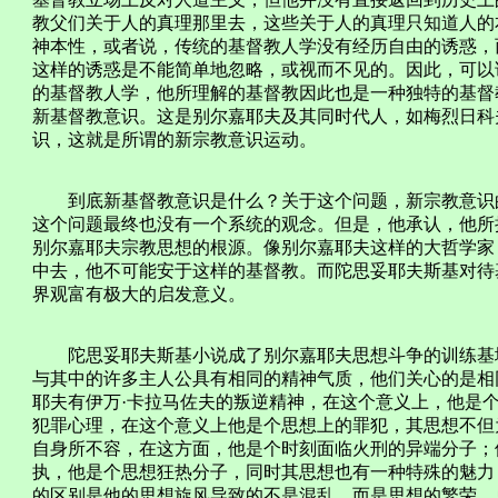
教父们关于人的真理那里去，这些关于人的真理只知道人的
神本性，或者说，传统的基督教人学没有经历自由的诱惑，
这样的诱惑是不能简单地忽略，或视而不见的。因此，可以
的基督教人学，他所理解的基督教因此也是一种独特的基督
新基督教意识。这是别尔嘉耶夫及其同时代人，如梅烈日科
识，这就是所谓的新宗教意识运动。
到底新基督教意识是什么？关于这个问题，新宗教意识的
这个问题最终也没有一个系统的观念。但是，他承认，他所
别尔嘉耶夫宗教思想的根源。像别尔嘉耶夫这样的大哲学家
中去，他不可能安于这样的基督教。而陀思妥耶夫斯基对待
界观富有极大的启发意义。
陀思妥耶夫斯基小说成了别尔嘉耶夫思想斗争的训练基地
与其中的许多主人公具有相同的精神气质，他们关心的是相
耶夫有伊万·卡拉马佐夫的叛逆精神，在这个意义上，他是
犯罪心理，在这个意义上他是个思想上的罪犯，其思想不但
自身所不容，在这方面，他是个时刻面临火刑的异端分子；
执，他是个思想狂热分子，同时其思想也有一种特殊的魅力
的区别是他的思想旋风导致的不是混乱，而是思想的繁荣。