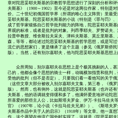
章对陀思妥耶夫斯基的宗教哲学思想进行了深刻的分析和评
夫斯基》（1900～1902）至今还是对这两位作家，特别
价。二十世纪初俄国哲学界（所谓的唯心主义阵营）里最受
妥耶夫斯基。陀思妥耶夫斯基的小说（特别是《罪与罚》、
成了哲学家锻炼自己哲学批判能力的阵地，陀思妥耶夫斯基
界观的标准，或者是批判的对象。列昂季耶夫、罗赞诺夫、
拉普申教授、维舍斯拉夫采夫、津科夫斯基、莫丘里斯基、
森，等等，都论述过陀思妥耶夫斯基的哲学思想，或是写过
流亡的思想家们，更是继承了这个主题（参见《俄罗斯侨民论
版）。当然，还有别尔嘉耶夫，他与陀思妥耶夫斯基思想上
众所周知，别尔嘉耶夫在思想上是个极其挑剔的人，甚至
己的，他都会像个思想的骑士一样，动辄横加指责和批判，
受他的批判（但不是否定）。只要我们看一看他写的关于俄
（这些文章大部分被收入别尔嘉耶夫文集，第三卷，《俄罗斯
版）。然而，也有例外，这就是陀思妥耶夫斯基（也许还有
夫斯基，他的语调就变得缓和多了，他满怀爱意地评论陀思
所喜爱的那些主人公，比如斯塔夫罗金、伊万·卡拉马佐夫
官》（1907年，论小说《卡拉马佐夫兄弟》）、《斯塔夫罗
夫斯基作品中关于人的启示》（1918年）等文章。他一直
作，这个愿望在他流亡国外时实现了，这就是《陀思妥耶夫斯