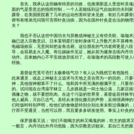
首先，我承认这些确有特异的功效，也推测那是人受造时灵魂所禀赋的
面的气是受意志的指挥控制，一个人若能练到运气自如则功夫到家
踝骨，在美国医院看了几年的运动伤害科皆未见效，有好几年踝骨
师韦有维弟兄问我可否用针灸治病，因为在国外针灸是合法的物理治
夫？
我也不否认这些中国功夫与异教或神秘主义有些关联。瑜珈术原
确已进入宗教意识。日本某明星打坐时身体可上升数尺并不算稀奇
电磁场效应，无意间却把金鱼击毙。这位朋友的气功老师更是八段
导，会容易走火入魔。有位姊妹作见证，她从前为健身去练内丹功
动作。后来她内心不平安就放弃练功了。在瑜珈术的高段数可使人
经验。
基督徒究竟可否打太极拳练气功？有人认为既然它有危险性，为
此来通灵，或走上神秘主义追求与天地之灵合而为一的目的，只要有
神，其他假神都算不了什么。地和其中所充满的都属乎主，只要存
的。试问现在台湾庙宇林立，几步路就是一间土地公庙，几家店就
偶像之物，就不要想吃肉。在这个污染的世界里，基督徒若持狭窄
他人威风，灭自己志气。圣经从未强化撒旦的声势，反倒强调神的
们吃饭时特别声明，给他们的食物是特别分别出来未祭过偶像的，
疗而不受通灵，当然可以用，而且要多多研发使用。事实上针灸的
保罗接着又说；‘你们不能喝主的杯又喝鬼的杯，吃主的筵席又吃鬼
一般言，内丹功比外丹功危险，因为宗教意识较浓。若自己无把握