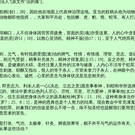
’[原文作‘活的魂’]。
[创1；28]，因此他在地面上代表神治理这地。亚当的权柄从他为动
动物都听他指挥，，大家和平共处，包括狮、虎、豹、熊、蛇等。有人打
不但身体因劳苦而疲惫，里面的灵[魂]亦受连累。人的心中贪婪[箴28；2
[诗51；10]，以致心灵消耗、精神不振[伯17；1]，至于人气绝而死[创2
，元气，有时指易受搅[激]动的脾气、性情，有情感、理智、意志、道
则元气受损，稍事补充体力，精神才得复原[士15；19]。反之亦然。
元气不顺，是健康的大碍。圣经注重人里外的洁净与健康，人内心不洁等于
念刺激。耶酥又指出，恨人的等于杀人，尽管未拿刀子杀人，在神眼中仍
是由心发出。诚然，心里的意念与身体状况是息息相关的。
意志力。利未人若一心[决志、立志之意]愿意事奉神，到耶和华所选择的
支配的。律法中要求以色列人尽心、尽性、尽意、尽力爱神，并事奉他[太22；
，信主后就把身体当作义的器具献给神[罗6；13、19]，这种将身体
罗7；25、8；1]，是神的恩典也是个人努力的结果。现在教会中常充
犯罪。好象我们的信徒是那么不堪一击，殊不知圣经也提醒我们要用坚固信
责恶者的宣告。
打坐、气功、太极拳、针灸、脚底按摩等，都不外乎与气的运作有关。
从事这些活动？