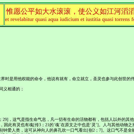
惟愿公平如大水滚滚，使公义如江河滔
et revelabitur quasi aqua iudicium et iustitia quasi torrens f
时是用他权能的命令，他说有就有，命立就立，圣灵也参与此创世的伟大工程
同义相通的；
4；29]，这气是指生命气息，凡一切有生命的活物都有，包括人以外的其他动物
息，因此有灵也有魂[传3；21的‘魂’在原文之中也是‘灵’]。人与其他
别钟爱人类，这可从神向人的鼻孔吹一口气看出[创2；7]。这口气不是