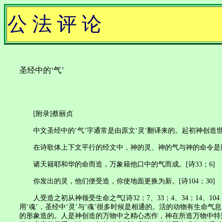
公 法 评 论
圣经中的‘气’
[附录]蔡丽贞
中文圣经中的‘气’字通常是由原文‘灵’翻译来的。起初神创造世界
在诗歌体上下文平行的经文中，神的灵、神的气与神的命令是
诸天籍耶和华的命而造，万象籍他口中的气而成。[诗33；6]
你发出的灵，他们便受造，你使地面更换为新。[诗104；30]
人受造之初从神领受生命之气[诗32；7、33；4、34；14、10
用‘魂’，圣经中‘灵’与‘魂’很多时候是相通的。活的动物有生命气
的形象造的。人是神创造的万物中之精心杰作，神在所造万物中特