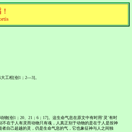
滔！
ortis
[创1；2---3]。
[创1；20、21；6；17]。这生命气息在原文中有时用‘灵’有时
动物之别不在于人有灵而动物只有魂，人真正别于动物的是在于人是按神
全能者自己超越的灵，仍是生命气息的气，它也象征神与人之间独