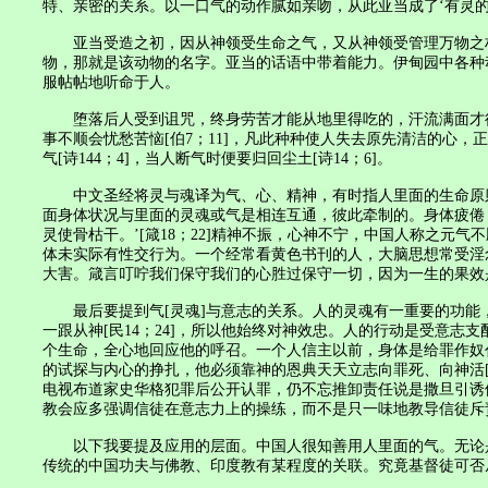
特、亲密的关系。以一口气的动作腻如亲吻，从此亚当成了‘有灵的活人
亚当受造之初，因从神领受生命之气，又从神领受管理万物之权柄
物，那就是该动物的名字。亚当的话语中带着能力。伊甸园中各种
服帖帖地听命于人。
堕落后人受到诅咒，终身劳苦才能从地里得吃的，汗流满面才得糊口，人
事不顺会忧愁苦恼[伯7；11]，凡此种种使人失去原先清洁的心，正直的灵
气[诗144；4]，当人断气时便要归回尘土[诗14；6]。
中文圣经将灵与魂译为气、心、精神，有时指人里面的生命原则
面身体状况与里面的灵魂或气是相连互通，彼此牵制的。身体疲倦，
灵使骨枯干。’[箴18；22]精神不振，心神不宁，中国人称之
体未实际有性交行为。一个经常看黄色书刊的人，大脑思想常受淫
大害。箴言叮咛我们保守我们的心胜过保守一切，因为一生的果效
最后要提到气[灵魂]与意志的关系。人的灵魂有一重要的功能，即
一跟从神[民14；24]，所以他始终对神效忠。人的行动是受意志
个生命，全心地回应他的呼召。一个人信主以前，身体是给罪作奴仆
的试探与内心的挣扎，他必须靠神的恩典天天立志向罪死、向神活[
电视布道家史华格犯罪后公开认罪，仍不忘推卸责任说是撒旦引诱他
教会应多强调信徒在意志力上的操练，而不是只一味地教导信徒斥
以下我要提及应用的层面。中国人很知善用人里面的气。无论是
传统的中国功夫与佛教、印度教有某程度的关联。究竟基督徒可否