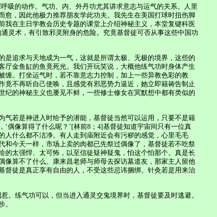
是深呼吸的动作。气功、内、外丹功尤其讲求意志与运气的关系。人里
而愈，因此他极力推荐朋友学此功夫。我先生在美国打球时扭伤脚
前我在主日学教会历史专题的课堂上介绍神秘主义，本堂复键科医
代的通灵术，有引致邪灵附身的危险。究竟基督徒可否从事这些中国功
的是追求与天地成为一气，这就是所谓太极、无极的境界，这些的
客厅金鱼缸的鱼竟死光。我们开玩笑说，大概他练气功时身体产生
被缠。打坐运气时，若不靠意志力控制，加上一些异教色彩的教
作竟不再听自己使唤，且感觉有邪恶势力逼近，她立即籍祷告制止
世纪的神秘主义也屡见不鲜，一些修士修女在冥默想中都有类似的
为气若是神进入时给予的潜能，基督徒当然可以运用，只要不是籍
偶像算得了什么呢？’[林前8；4]基督徒知道宇宙间只有一位真
的人什么都不洁净。有人走到庙附近会有污秽的感觉，心里毛毛
代和今天一样，市场上卖的肉都已先祭过偶像了，基督徒若不吃祭
绘的太强悍、太可怖，以至信徒疑神疑鬼，怕这个怕那个。真是长
偶像算不了什么。康来昌老师与师母去探访墓道友，那家主人留他
基督徒是真正享有自由的人，不受这些忌讳捆绑。针灸若是用来治
去招惹。练气功可以，但当进入通灵交鬼境界时，基督徒要及时逃避。
步。