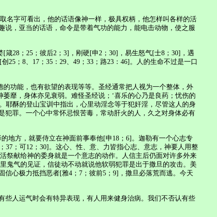
物取名字可看出，他的话语像神一样，极具权柄，他怎样叫各样的活
趣说，亚当的话语，命令是带着气功的能力，能电击动物，使之服
5；彼后2；3]，刚硬[申2；30]，易生怒气[士8；30]，遇
5；8、17；35：29、49；33；路23：46]。人的生命不过是一口
德的功能，也有欲望的表现等等。圣经通常把人视为一个整体，外
精神萎靡，身体亦见衰弱。难怪圣经说；‘喜乐的心乃是良药；忧伤的
犯罪。耶酥的登山宝训中指出，心里动淫念等于犯奸淫，尽管这人的身
是犯罪。一个心中常怀忌恨苦毒，常动肝火的人，久之对身体必有
地方，就要侍立在神面前事奉他[申18；6]。迦勒有一个心志专
37；可12；30]。这心、性、意、力皆指心志、意志，神要人用整
当作活祭献给神的委身就是一个意志的动作。人信主后仍面对许多外来
满鬼里鬼气的见证，信徒动不动就说他软弱犯罪是出于撒旦的攻击。美
心极力抵挡恶者[雅4；7；彼前5；9]，撒旦必落荒而逃。今天
有些人运气时会有特异表现，有人用来健身治病。我们不否认有些