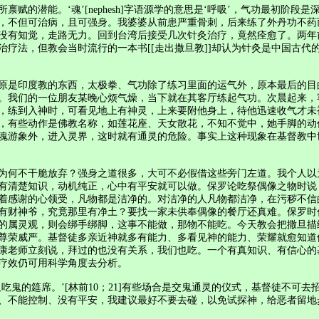
潜能。‘魂’[nephesh]字语源学的意思是‘呼吸’，气功最初阶段
，不但可治病，且可强身。我婆婆从前患严重骨刺，后来练了外丹功不药
没有知觉，走路无力。回到台湾后接受几次针灸治疗，竟然痊愈了。两年
疗法，但教会当时流行的一本书[[走出撒旦教]]却认为针灸是中国古
是印度教的东西，太极拳、气功除了练习里面的运气外，原本最后的目
。我们的一位朋友某晚心烦气燥，当下就在其客厅练起气功。次晨起来，
，练到入神时，可看见地上有神灵，上来要附他身上，待他迅速收气才未
，有些动作是佛教名称，如莲花座、天女散花，不知不觉中，她手脚的动
魂游象外，进入灵界，这时就有通灵的危险。事实上这种现象在基督教中
何不干脆放弃？强身之道很多，大可不必假借这些旁门左道。我个人以
清楚知识，动机纯正，心中有平安就可以做。保罗论吃祭偶像之物时说，‘
着感谢的心领受，凡物都是洁净的。对洁净的人凡物都洁净，在污秽不信
有财神爷，究竟那里有净土？要找一家未供奉偶像的餐厅还真难。保罗时
的属灵观，则会绑手绑脚，这事不能做，那物不能吃。今天教会把撒旦描
尊荣威严。基督徒多亲近神就多有能力、多看见神的能力、荣耀就愈知道
康老师立刻说，拜过的也没有关系，我们也吃。一个有真知识、有信心的
疗效仍可用科学角度去分析。
的筵席。’[林前10；21]有些场合是交鬼通灵的仪式，基督徒不可
、不能控制、没有平安，我建议最好不要去碰，以免试探神，给恶者留地