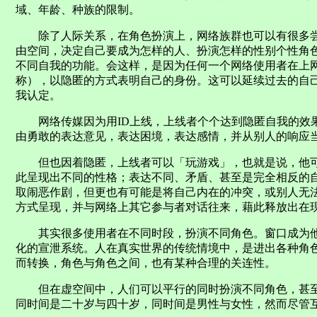
域、年龄、种族的限制。
除了人际关系，在角色扮演上，网络族群也可以有很多尝
由空间，决定自己要成为怎样的人、扮演怎样的性别个性角
不同自我的功能。会这样，是因为任何一个网络使用者在上网
称），以隐匿的方式表明自己的身份。这可以延续过去的自
我认定。
网络传媒因为用ID上线，上线者个个达到隐匿自我的效果
由勇敢的表达意见，表达困境，表达感情，并从别人的响应
但也因着隐匿，上线者可以「玩游戏」，也就是说，他可
此呈现出不同的性格；表达不同、矛盾、甚至是完全相反的
取闹恶作剧，但更也有可能是将自己内在的冲突，或别人无
方式呈现，并与网络上其它参与者对话往来，藉此释放出在
其实很多使用者在不同时段，扮演不同角色。窗口成为他
化的宣泄系统。人在真实世界的传统情境中，是进出各种角
而转换，角色与角色之间，也有某种合理的关连性。
但在虚空间中，人们可以平行的同时扮演不同角色，甚至
同时间是二十岁与四十岁，同时间是男性与女性，然而尽管