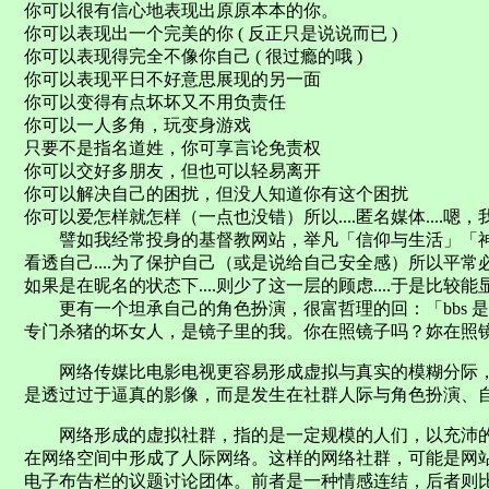
你可以很有信心地表现出原原本本的你。
你可以表现出一个完美的你 ( 反正只是说说而已 )
你可以表现得完全不像你自己 ( 很过瘾的哦 )
你可以表现平日不好意思展现的另一面
你可以变得有点坏坏又不用负责任
你可以一人多角，玩变身游戏
只要不是指名道姓，你可享言论免责权
你可以交好多朋友，但也可以轻易离开
你可以解决自己的困扰，但没人知道你有这个困扰
你可以爱怎样就怎样（一点也没错）所以....匿名媒体....嗯
譬如我经常投身的基督教网站，举凡「信仰与生活」「神
看透自己....为了保护自己（或是说给自己安全感）所以平常必
如果是在昵名的状态下....则少了这一层的顾虑....于是比较能显
更有一个坦承自己的角色扮演，很富哲理的回：「bbs 
专门杀猪的坏女人，是镜子里的我。你在照镜子吗？妳在照
网络传媒比电影电视更容易形成虚拟与真实的模糊分际，
是透过过于逼真的影像，而是发生在社群人际与角色扮演、
网络形成的虚拟社群，指的是一定规模的人们，以充沛的
在网络空间中形成了人际网络。这样的网络社群，可能是网
电子布告栏的议题讨论团体。前者是一种情感连结，后者则