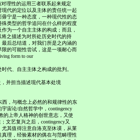
与对理性的运用三者联系起来规定
对现代的定位以及主体的责任统一起
而毋宁是一种态度，一种现代性的态
特殊类型的哲学追问在什么样的程度
及作为一个自主主体的构成；而且，
可以将之描述为对所处历史时代的持
，最后总结道，对我们所是之内涵的
界限的可能性尝试，这是一项耐心而
form to our
处时代、自主主体之构成的批判。
整个观念史，并担当描述现代基本处境
然的东西，与概念上必然的和规律性的东
自然哲学中，contingency
教的上帝人格神的创世意志，又使
文艺复兴之后，contingency又
，尤其值得注意自洛克至休谟，从莱
性真理，经验素材的偶在与范畴理性