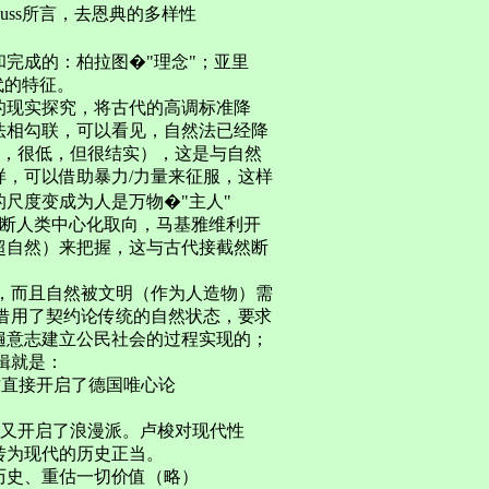
uss所言，去恩典的多样性
完成的：柏拉图�"理念"；亚里
代的特征。
的现实探究，将古代的高调标准降
法相勾联，可以看见，自然法已经降
然低，很低，但很结实），这是与自然
，可以借助暴力/力量来征服，这样
尺度变成为人是万物�"主人"
的不断人类中心化取向，马基雅维利开
超自然）来把握，这与古代接截然断
，而且自然被文明（作为人造物）需
借用了契约论传统的自然状态，要求
遍意志建立公民社会的过程实现的；
辑就是：
-自然，这直接开启了德国唯心论
张又开启了浪漫派。卢梭对现代性
转为现代的历史正当。
历史、重估一切价值（略）