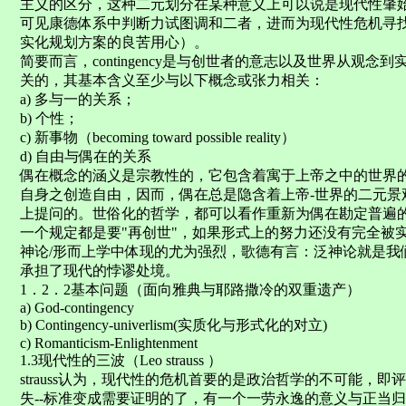
主义的区分，这种二元划分在某种意义上可以说是现代性肇
可见康德体系中判断力试图调和二者，进而为现代性危机寻
实化规划方案的良苦用心）。
简要而言，contingency是与创世者的意志以及世界从观
关的，其基本含义至少与以下概念或张力相关：
a) 多与一的关系；
b) 个性；
c) 新事物（becoming toward possible reality）
d) 自由与偶在的关系
偶在概念的涵义是宗教性的，它包含着寓于上帝之中的世界
自身之创造自由，因而，偶在总是隐含着上帝-世界的二元景
上提问的。世俗化的哲学，都可以看作重新为偶在勘定普遍
一个规定都是要"再创世"，如果形式上的努力还没有完全被
神论/形而上学中体现的尤为强烈，歌德有言：泛神论就是我
承担了现代的悖谬处境。
1．2．2基本问题（面向雅典与耶路撒冷的双重遗产）
a) God-contingency
b) Contingency-univerlism(实质化与形式化的对立)
c) Romanticism-Enlightenment
1.3现代性的三波（Leo strauss ）
strauss认为，现代性的危机首要的是政治哲学的不可能，
失--标准变成需要证明的了，有一个一劳永逸的意义与正当