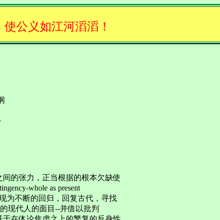
，使公义如江河滔滔！
纲
思
之间的张力，正当根据的根本欠缺使
y-whole as present
上表现为不断的回归，回复古代，寻找
的现代人的面目--并借以批判
基于在体论焦虑之上的繁复的反身性