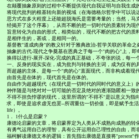
在颠覆抽象原则的过程中不断提供现代自我证明与自我生成
将现代批判的根基转向新的视域（在海德格尔哲学中可以说达
思方式在多大程度上还能超脱海氏是需要考量的；当然，马克
经揭开了这个序幕），从而不断的把一切时代的质素转为现
旨意转化为自由的形式，相类似的，现代不断的把古代的质
是相伴生的，甚或，是相同一的。
基督教"道成肉身"的教义针对于雅典政治-哲学关联的革命
抽象的古代-现代之争奠基在恩典之于每一个"肉的心"上，
换得以进行-展开-深化-完成的真正基础，不夸张的说，每一
一、反身的现实实在，成为批判与转换的主词，成为仅有的具
而超越的主体。是每一个"肉的心"直面现代，而非构成着现
由首先是在体的，现代首先是在体的。
自由作为超越现代（在现代是一切时代的同时代的意义上）
种伴随是与绝对对一切可能的否定及绝对的逐渐隐匿相一致
不得不担负悖谬的现代，这里所谓的"不得不"是以意义为指
求，即使是追求虚无也罢--所谓重估一切价值，即是赋予生活以意义（giv
life）。
1． 1什么是启蒙？
康德论启蒙的文章，将启蒙界定为人类从不成熟向成熟的转
有勇气运用自己的理智，具有公开运用自己理性的自由，而
福柯解读康德文本的逻辑：首先指出康德是直接将"present