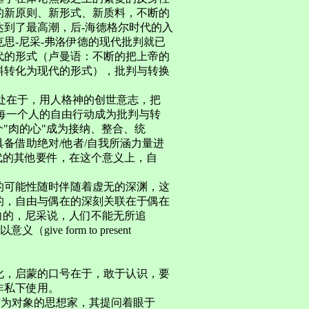
的新原则、新形式、新质料，不断的
到了最高潮，后-海德格尔时代的入
思-尼采-弗洛伊德的现代批判就已
代的形式（卢曼语：不断的把上帝的
料转化为现代的形式），批判与转换
之处在于，用人格神的创世意志，把
即每一个人的自由行动成为批判与转
个"肉的心"成为接纳、整合、统
备借助绝对/他者/自我所涵力量进
代的其他要件，在这个意义上，自
的可能性随时伴随着虚无的深渊，这
的，自由与偶在的深刻关联在于偶在
向的，尼采说，人们不能无所追
e form to present
化，启蒙的口号在于，敢于认识，要
非私下使用。
"作为对象的思想家，其提问着眼于