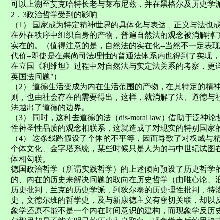
可以上溯至艾克哈特长老与莱布尼兹，并在黑格尔及历史学
2．3政治哲学受到的影响
（1） 国家成为特定精神世界的具体化与表达，正义与法也
在外在秩序中组织自身的产物，普遍自然法的观念被消解掉
实在的。（值得注意的是，自然法的实在化--当然不一定表
代价--即使是在崇尚司法理性的普通法体系内也得到了实现
在立国《利维坦》过程中对自然法与实定法关系的考察，更
英国法问题"）
（2） 道德生活变成为内在生活范围的产物，在其特定的精
则，也由社会存在的需要得出，这样，就消解了法、道德与
法越出了道德的边界。
（3） 同时，这种去道德的法（dis-moral law）借助于
性神圣性品质的观念相联系，这就造成了对现实的特别国家
（4） 这条线路假设了个体的不平等，因而导致了对权威与
个体文化、金字塔系统，某些时候只是人为的与中世纪试图
体相勾联。
德国政治哲学（所谓实践哲学）的上述倾向预设了历史哲学
的、内在的历史来解决问题的取向在历史哲学（由唯心论、浪
历史批判，兰克的历史学派，到狄尔泰的历史理性批判，特
史，文德尔班的哲学史，及与新康德主义有密切关联，却以
象学还原不能不是一个内在时间意识的建构，而现象学反历