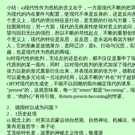
小结：a)现代性作为危机的含义在于，一方面现代不断的把
为现代的内在要件与配置，使现代不单是反身的，还是反向
个意义上，现代的突出特征是行动，是无限的行动与力量，
拉图斯特拉；另一方面，现代的无根基性使得对意义的追问
望与回归无比的强烈，所以不断的寻找起点，不断的重塑创
个意义上，现代的特征是反思，反反思，是永远向着远方独
人，它的形象是波德莱尔，是阿辽沙，是k。行动与沉思，
越，也是现代作为危机的两端。
b)对现代性的批判，无论左的还是右的，都不仅仅是重申了
代原则的某一面向，同时，以对现代批判的形式加深了现代
张力以新的形式重新衍生出来，并表现在新的张力中，德勒
可以避免多元论或一元论的结局，以及不断的"外在"对于超
c)针对现代的生成史，不能不以回瞻的取向确定现代的谱系，但每
"present"的，这就意味着，每一次"return"都是"becomi
全，"肉的心"有待引领。Return-present-becoming的悖谬。
2、 德国何以成为问题？
2． 1历史处境
a) 观念上的：对英法启蒙运动自然观、自然神论、机械论、
莱布尼兹哲学：单子论
艾克哈特长老，波墨的神秘主义传统，敬虔派