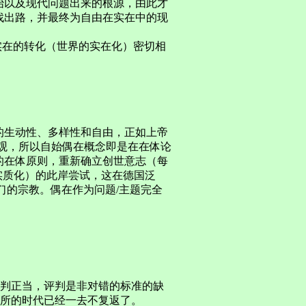
始以及现代问题出来的根源，由此才
找出路，并最终为自由在实在中的现
念到实在的转化（世界的实在化）密切相
的生动性、多样性和自由，正如上帝
观，所以自始偶在概念即是在在体论
的在体原则，重新确立创世意志（每
实质化）的此岸尝试，这在德国泛
们的宗教。偶在作为问题/主题完全
即评判正当，评判是非对错的标准的缺
归所的时代已经一去不复返了。