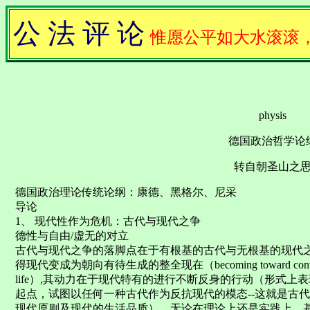
公 法 评 论
惟愿公平如大水滚滚
physis
德国政治哲学论
转自朝圣山之
德国政治理论传统论纲：康德、黑格尔、尼采
导论
1、 现代性作为危机：古代与现代之争
德性与自由/虚无的对立
古代与现代之争的落脚点在于有根基的古代与无根基的现代
得现代变成为朝向有待生成的整全现在（becoming toward contingenc
life）,其动力在于现代特有的进行不断反身的行动（形式
起点，试图以任何一种古代作为反抗现代的模态--这就是古代
现代原则及现代的生活品质），无论在理论上还是实践上，