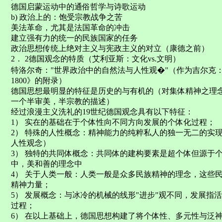
德国启蒙运动中的通俗哲学与诗歌运动
b) 政治上的：饱受宗教战争之苦
美法革命，尤其是法国革命的冲击
建立强有力的统一的民族国家的任务
政治思想传统上绝对主义与宪政主义的对立（康德之前）
2． 2德国观念的特质（艾利亚斯：文化vs.文明）
特洛尔奇："世界政治中的自然法与人性观�"（作为吉尔克：《
1800》的附录）
德国思想最明显的特征是历史的与有机的（对集体精神之理念ideal 
一个半审美，半宗教的描述）
经过浪漫主义洗礼的19世纪德国观念具有以下特征：
1） 实在的基础在于个体性向不同方向发展的个体化过程；
2） 特殊的人性概念：精神能力的纯粹私人的独一无二的实
人性观念）
3） 独特的共同体概念：共同体的建构要素是超个体但源于
中，美和善的理念中
4） 关于人类一般：人类一般是众多民族精神的理念，这些
精神力量；
5） 发展概念：与冰冷的机械的线形"进步"观不同，发展指
过程；
6） 在以上基础上，德国思想构建了将个体性、多元性与泛