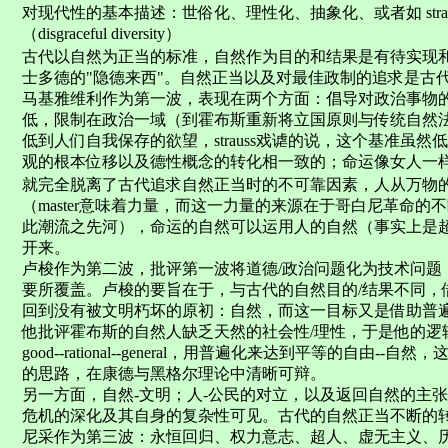
对现代性的基本描述：世俗化、理性化、抽象化、或者如 stra
（disgraceful diversity）
古代以自然为正当的标准，自然作为目的和结果是有待实现和
士多德的"隐德来西"。自然正当以及对最佳政制的追求是古
马基雅维利作为第一波，表现在两个方面：倡导对政治事物
低，限制在政治一域（到霍布斯重新将立国原则与传统自然
低到人们自我保存的欲望，strauss戏谑的说，这个基准虽
观的根本位移以及德性概念的转化相一致的；命运像女人一样
就完全脱离了古代追求自然正当时的不可靠因素，人从万物的
（master意味着力量，而这一力量的来源在于哥白尼革命
此潮流之先河），命运的自然可以运用人的自然（事实上是
开来。
卢梭作为第二波，批评第一波将道德/政治问题化为技术问题
要所覆盖。卢梭的要旨在于，与古代的自然目的/结果不同，
回到没有被文明朽坏的原初：自然，而这一目标又是借助普
他批评霍布斯的自然人缺乏天然的社会性/理性，于是他的逻
good--rational--general，用普遍化来达到平等的自由-
的思路，在康德与黑格尔理论中清晰可辩。
另一方面，自然-文明；人-公民的对立，以及返回自然的主
危机的深化及其自身的复杂性可见。古代的自然正当不断的
尼采作为第三波：永恒回归、权力意志、超人、虚无主义、