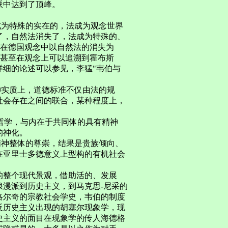
派中达到了顶峰。
成为特殊的实在的，法成为观念世界
了，自然法消失了，法成为特殊的、
现在德国观念中以自然法的消失为
，甚至在观念上可以追溯到霍布斯
详细的论述可以参见，李猛"韦伯与
神实质上，道德标准不仅由法的规
社会存在之间的联合，某种程度上，
泛神论哲学，与内在于共同体的具有精神
的神化。
精神整体的尊崇，结果是贵族倾向、
在亚里士多德意义上型构的有机社会
的整个现代景观，借助活的、发展
漫派到历史主义，到马克思-尼采的
洛尔奇的宗教社会学史，韦伯的制度
反历史主义出现的胡塞尔现象学，现
史主义的面目在现象学的传人海德格