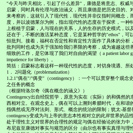
"今天与昨天相比，引起了什么差异"，康德是将意志、权威
启蒙，同时具有伦理与政治涵义，而且康德是把历史目的、
来考察的，这就引入了现代性，现代性并非仅指时间概念，
度，并以波德莱尔为例，指出现代性的态度在于探求，一种
上根植于启蒙，人与现在的关系，人的生存的历史模式，以
还在于，不断的激活某种态度，它是某种哲学的"ethos"，
恒批判。接着，福柯在否定性和肯定性方面作了具体的分析
批判同时也成为关于强加给我们界限的考察，成为逾越这些
细致的工作，是它体现了我们对自由的渴望（ a patient labor giving 
impatience for liberty）。
简括：启蒙标志着这样一种现代性的态度，对切身境遇、所
1． 2问题化（problematization）
1.2.1"偶在"/"偶变"（contingency）：一个可以贯穿
之任务的概念
（根据特洛尔奇《偶在概念的涵义》）
Contingency出自经院哲学，原意为实在（实际）的和偶
西相对立。在观念史上，偶在可以上溯到希腊时代，在和谐的宇宙论/
指偶然或无序对法则、形式、概念的统治的限制；犹太-基督
contingency变成为与上帝的意志本性相对立的此岸世界的品性；
处于理性主义对世界的合理性的规定与偶在经验论的张力中
布尼兹至康德对事实与规范的区分（由尔也有事实真理与理