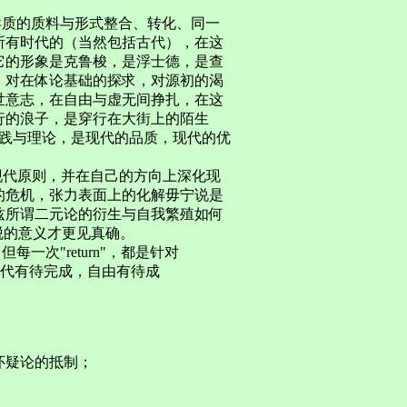
异质的质料与形式整合、转化、同一
所有时代的（当然包括古代），在这
它的形象是克鲁梭，是浮士德，是查
，对在体论基础的探求，对源初的渴
世意志，在自由与虚无间挣扎，在这
行的浪子，是穿行在大街上的陌生
实践与理论，是现代的品质，现代的优
现代原则，并在自己的方向上深化现
的危机，张力表面上的化解毋宁说是
兹所谓二元论的衍生与自我繁殖如何
脱的意义才更见真确。
一次"return"，都是针对
ng"，现代有待完成，自由有待成
怀疑论的抵制；