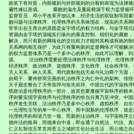
政策下有对策，内部规则与外部规则的分裂则表现为法律规
遍性难以形成。 腐败的滋生及蔓延根源于权力监督循环
监督官员，邓小平改革开放以来，经济生活的双轨制等因素
败问题与法律秩序、伦理秩序的关系体现在，现实的关系网
常常出在主席台的原因是金字塔式的权力结构，与金字塔式
资源由金字塔的顶端实行纵向的垂直控制。组织化的腐败，
解决，而只有新的网络化的交往权力才能对其构成有效的制
关系网的相互保护，为此只有重构新的监督网络才可能解决
的权力监督体系乃是一个多中心的秩序。由此可以理解，到
源。 法治秩序需要处理法律秩序与伦理秩序、伦理秩序
经济秩序、政治秩序、道德秩序、文化秩序、社会秩序等。
天人关系、神人关系。周代政制包括天命与礼治两个方面，
由荀子、董仲舒而完善的礼治秩序之内仁外礼的架构。传统
天子观念整合了天帝崇拜与祖先崇拜。中国古代的宇宙秩序
统政治是伦理秩序的一部分，故其也要遵循宇宙秩序的根本
序则要实现宇宙秩序与伦理秩序的恰当分离乃至冲突。中国
秩序发生关联，法治秩序乃是多中心秩序、虚拟秩序、自生
一元理性主导的单一中心秩序。而中国新的伦理秩序，就是
伦理秩序的和谐乃至一致。而新的法治秩序，与宇宙秩序之
德外法的格局，而德来自中道，即会通了自然法、约法、真
仁义礼智信五常支持意义之域的文化社会生活，而公德之自