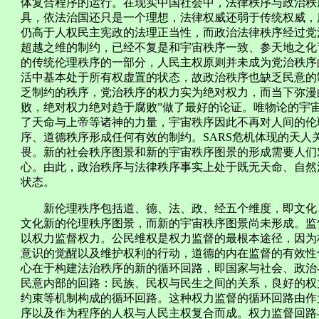
体复合程序的运行。在现实中国社会中，法律秩序与政治秩
具，依法治国还只是一个理想，法律权威还弱于传统权威，
仍高于人权民主宪政的法理正当性，而政治法律秩序经过党
超越之维的制约，已经不复是和宇宙秩序一致、参天地之化
的传统伦理秩序的一部分，人民主权原则并未成为党治秩序
活中基本处于所有权虚置的状态，故政治秩序也缺乏民意的
乏制约的秩序，党治秩序的权力实为绝对权力，而当下弥漫
败，绝对权力绝对趋于腐败”做了最好的论证。唯物论的宇
了天命与上帝等诸神的力量，宇宙秩序因此不再对人间的伦
序、道德秩序形成任何有效的制约。SARS危机体现的天人
畏。新的社会秩序图景和新的宇宙秩序图景的形成需要人们
心。由此，政治秩序与法律秩序事实上处于既无天命、自然
状态。
新伦理秩序包括道、德、法、政、经五个维度，即文化、
文化新的伦理秩序图景，而新的宇宙秩序图景尚未形成。监
以权力监督权力。公民维权是权力监督的最根本途径，因为
意识的觉醒以及维护权利的行动，道德的内在监督的有效性
心在于构建法治秩序的新的循环回路，即国家与社会、政治
民意内部的回路：民族、民权与民生之间的关系，良好的权
约束等机制构成的循环回路。这种权力监督的循环回路由作
序以及作为程序的人权与人民主权复合而成。权力监督回路