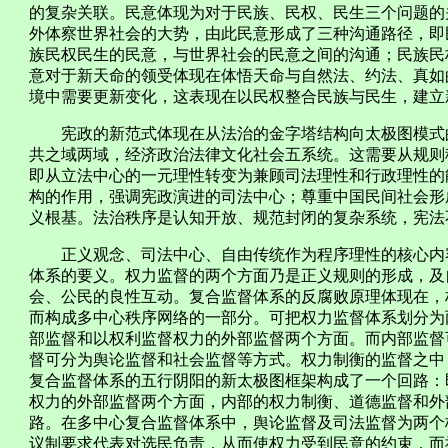
的复杂关联。民意体现为对于民族、民权、民生三个问题的
外体察世界社会的大势，由此民意形成了三种沟通路径，即
族民权民生的民意，与世界社会的民意之间的沟通；民族民
意对于新天命的领受体现在体悟天命与自然法、约法、真如
境中需要更新变化，这表现在以民权整合民族与民生，建立
宪政的新范式体现在从法治的金字塔结构向太极图模式的
共之域两域，经济政治法律文化社会五系统。这需要从规则
即从立法中心的一元理性转变为兼顾司法理性和行政理性的
构的作用，强调宪政演进的司法中心；尊重中国民间社会形
义根基。法治秩序是认知开放、规范封闭的复杂系统，宪法
正义观念、司法中心、自由传统作为程序理性的核心内容
体系的要义。权力监督的两个方面乃是正义规则的形成，及
会、公民的良性互动。复合监督体系的反腐败原理体现在，
而构成多中心秩序网络的一部分。可把权力监督体系划分为
部监督和以权利监督权力的外部监督两个方面。而内部监督
督可分为舆论监督和社会监督等方式。权力制衡的监督之中
复合监督体系的五行阴阳的新太极图框架构成了一个回路：
权力的外部监督两个方面，内部的权力制衡、道德监督和外
路。在多中心复合监督体系中，舆论监督及司法监督为两个
议制要求代表对选民负责，从而使权力受到民意的约束，而