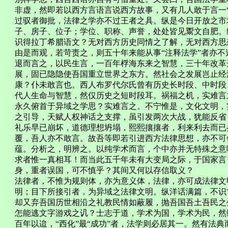
非虚，然即若以西方言语言说西方故事，又有几人敢于言一
过驭者御批，法律之学亦不过王者之具。纵是今日开放之市
子、房子、位子；学位、职称、声誉，处处皆见鬻文自肥。
识得拉丁希腊语文？无对西方历史同情之了解，无对西方思
由是而观，若苛责之，则五十年来能从事“注释法学”者亦
退而言之，以民生言，一百年桴海东来之智慧，三十年改革
展，固已隐隐使吾国重立世界之东方。然社会之发展岂止经
康？仆未敢言也。西人布罗代尔氏曾有历史长时段、中时段
代人生命与智慧，然仅历史之短时段耳。祸福之机，实难言
永久俯首于异域之学思？实难言之。不宁惟是，文化文明，
之引导，天赋人权神话之支撑，虽引发两次大战，犹能反省
礼乐早已崩坏，道德理想坍塌，熙熙攘攘者，利来利去而已
覆，吾人亦不敢言。故吾等即若引进西方法律思想，亦不可
蕴。分析之，明辨之。以纯学术而言，个中亦并无特殊之意
求者惟一真相耳！而当此五千年未有大变局之际，于国家言
身，重者误国，可不慎乎？其间又何以存信取义？
法律者，不惟为规则体，亦为意义体，法律，亦可成法律文
明；目下所接引者，为异域之法律文明。纵洋话满篇，不识
却又弃吾国历世相沿之礼教民情如蔽履，抛吾国吾土吾民之
怎能逃文字游戏之讥？士志于道，学术为国，学术为民，然
百年以迨，“西化”最“成功”者，法学则必居其一。然有法