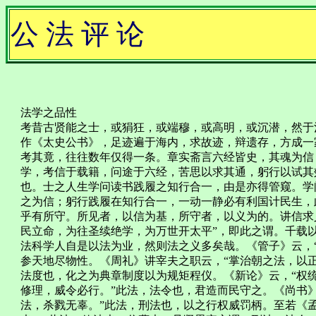
公 法 评 论
法学之品性
考昔古贤能之士，或狷狂，或端穆，或高明，或沉潜，然于
作《太史公书》，足迹遍于海内，求故迹，辩遗存，方成一
考其竟，往往数年仅得一条。章实斋言六经皆史，其魂为信
学，考信于载籍，问途于六经，苦思以求其通，躬行以试其
也。士之人生学问读书践履之知行合一，由是亦得管窥。学
之为信；躬行践履在知行合一，一动一静必有利国计民生，
乎有所守。所见者，以信为基，所守者，以义为的。讲信求
民立命，为往圣续绝学，为万世开太平”，即此之谓。千载
法科学人自是以法为业，然则法之义多矣哉。《管子》云，
参天地尽物性。《周礼》讲宰夫之职云，“掌治朝之法，以
法度也，化之为典章制度以为规矩程仪。《新论》云，“权
修理，威令必行。”此法，法令也，君造而民守之。《尚书
法，杀戮无辜。”此法，刑法也，以之行权威罚柄。至若《