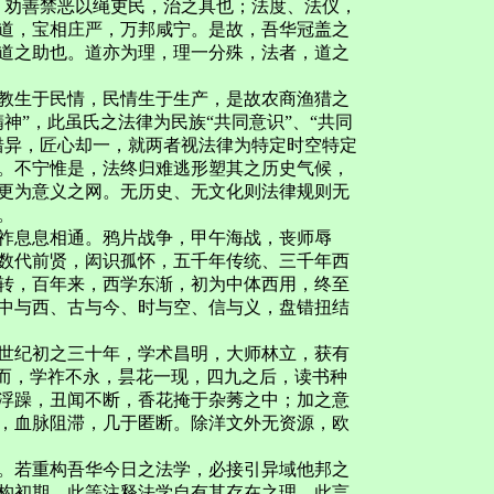
，劝善禁恶以绳吏民，治之具也；法度、法仪，
道，宝相庄严，万邦咸宁。是故，吾华冠盖之
道之助也。道亦为理，理一分殊，法者，道之
教生于民情，民情生于生产，是故农商渔猎之
神”，此虽氏之法律为民族“共同意识”、“共同
错异，匠心却一，就两者视法律为特定时空特定
。不宁惟是，法终归难逃形塑其之历史气候，
更为意义之网。无历史、无文化则法律规则无
。
祚息息相通。鸦片战争，甲午海战，丧师辱
数代前贤，闳识孤怀，五千年传统、三千年西
转，百年来，西学东渐，初为中体西用，终至
中与西、古与今、时与空、信与义，盘错扭结
世纪初之三十年，学术昌明，大师林立，获有
然而，学祚不永，昙花一现，四九之后，读书种
浮躁，丑闻不断，香花掩于杂莠之中；加之意
，血脉阻滞，几于匿断。除洋文外无资源，欧
。若重构吾华今日之法学，必接引异域他邦之
构初期，此等注释法学自有其存在之理。此言