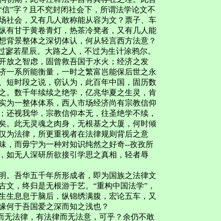
“信”字？且不究封闭社会下，所谓法学论文不
场社会，又有几人敢称能从容为文？票子、车
纵有甘于黄卷青灯，热茶冷凳者，又有几人能
想背景整体之深切体认，何从轻言西方法意？
不过寥若星辰。大路之人，不过为生计涂鸦尔。
开放之智虑，固曾救吾国于水火；经济之发
济一系所能衡量，一时之繁富岂能保后世之永
、短时段之说，窃认为，此百年中国，固历数
之。数千年续续之绝学，亿兆华夏之生灵，肯
实为一整体体系，西人市场经济尚有宗教信仰
；还视我华，宗教信仰本无，往圣绝学不续，
矣。此无灵魂之肉身，无根基之大厦，何时倾
仅为法律，所更重视者在法律规则背后之意
味，而毋宁为一种对知识纯然之好奇--孜孜所
，如无人深研所欲接引学思之真相，轻者辱
明。吾华五千年所形成者，即为国族之法律文
古文，终归是无根游于艺。“重构中国法学”，
生生息息于脑后，纵锦绣满腹，宏论五车，又
缘何于吾国爱之深而知之浅也？
典而无法律，有法律而无法意，可乎？余仍不敢