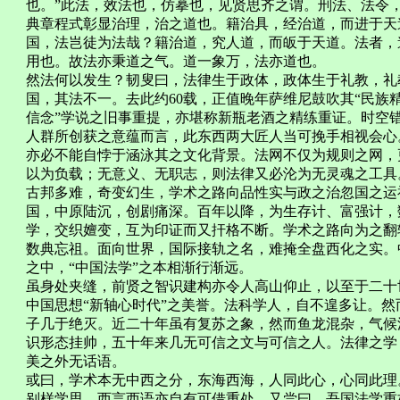
也。”此法，效法也，仿摹也，见贤思齐之谓。刑法、法令
典章程式彰显治理，治之道也。籍治具，经治道，而进于天
国，法岂徒为法哉？籍治道，究人道，而皈于天道。法者，
用也。故法亦秉道之气。道一象万，法亦道也。
然法何以发生？韧叟曰，法律生于政体，政体生于礼教，礼
国，其法不一。去此约60载，正值晚年萨维尼鼓吹其“民族精
信念”学说之旧事重提，亦堪称新瓶老酒之精练重证。时空
人群所创获之意蕴而言，此东西两大匠人当可挽手相视会心
亦必不能自悖于涵泳其之文化背景。法网不仅为规则之网，
以为负载；无意义、无职志，则法律又必沦为无灵魂之工具
古邦多难，奇变幻生，学术之路向品性实与政之治忽国之运
国，中原陆沉，创剧痛深。百年以降，为生存计、富强计，
学，交织嬗变，互为印证而又扞格不断。学术之路向为之翻
数典忘祖。面向世界，国际接轨之名，难掩全盘西化之实。
之中，“中国法学”之本相渐行渐远。
虽身处夹缝，前贤之智识建构亦令人高山仰止，以至于二十
中国思想“新轴心时代”之美誉。法科学人，自不遑多让。
子几于绝灭。近二十年虽有复苏之象，然而鱼龙混杂，气候
识形态挂帅，五十年来几无可信之文与可信之人。法律之学
美之外无话语。
或曰，学术本无中西之分，东海西海，人同此心，心同此理
别样学思，西言西语亦自有可借重处。又尝曰，吾国法学重