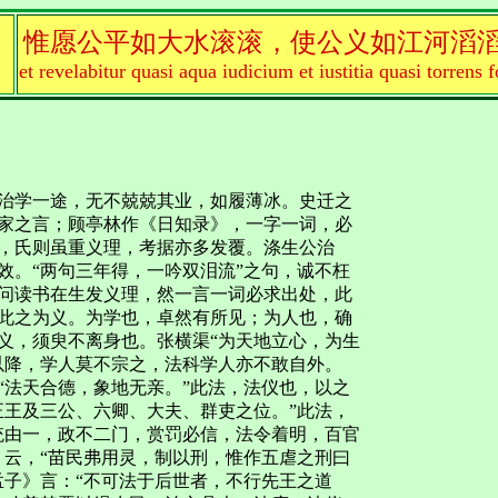
惟愿公平如大水滚滚，使公义如江河滔
et revelabitur quasi aqua iudicium et iustitia quasi torrens f
治学一途，无不兢兢其业，如履薄冰。史迁之
家之言；顾亭林作《日知录》，一字一词，必
，氏则虽重义理，考据亦多发覆。涤生公治
效。“两句三年得，一吟双泪流”之句，诚不枉
问读书在生发义理，然一言一词必求出处，此
此之为义。为学也，卓然有所见；为人也，确
义，须臾不离身也。张横渠“为天地立心，为生
以降，学人莫不宗之，法科学人亦不敢自外。
“法天合德，象地无亲。”此法，法仪也，以之
正王及三公、六卿、大夫、群吏之位。”此法，
统由一，政不二门，赏罚必信，法令着明，百官
》云，“苗民弗用灵，制以刑，惟作五虐之刑曰
孟子》言：“不可法于后世者，不行先王之道