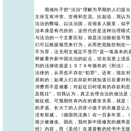
　　我倾向于把“法治”理解为早期的人们提出
主张互有冲突、交锋和交流。比如说，我认为“
法治的弊端。以法治国，在很多人眼里，似乎
治本身是有代价的，这些代价是这种治理模式
与法治的一个主要区别，就是法治能创造可预
们可以根据规范来行为，从而把危险控制在一定
不为罪，法无明文规定不受罚”是一项基本的
帮被看作新中国法治的起点，但在实质上违反
判的法律依据是１９７９年颁布的《刑法》，
法律的，从而也不存在“犯罪”。还有，现在对
原则的：如果人们在存款时就知道日后要对利
消费而不是储蓄；对起征日时现有的存款利息
及既往”，但我认为，真正合理合法的做法是
能征税。可预期性有内在的紧张关系，就是：
的矛盾。长大了的人仍穿小孩子的衣服是让人
没有权威，《德国民法典》在一百多年里，《
很少被修改。因此，我对新中国修宪的频率是
经》内容，而《圣经》在基督教的经书中无疑