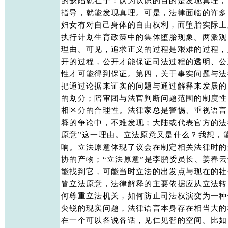
的缺陷就在于：认为认识的目的是发现真理，
指导，就能发现真理。可是，法律面临的许多
妇女有对自己身体的自由权利，而堕胎实际上
执行计划生育政策中的集体堕胎现象。两派观
理由。可见，追求正义的过程是艰难的过程，
开的过程，公开才能保证司法过程的透明、公
性才可能得到保证。第四，关于事实问题与法
把通过论据来证实的问题与通过解释来发展的
的划分；陪审团与法官判断问题范围的制度性
相区分的合理性。法律家总是警惕、重视语言
释的争论中，不难发现；大陆或代表官方的法
原意”这一理由。立法原意又是什么？我想，
响。立法原意体现了议会在制定相关法律时的
协的产物；“立法原意”是李鹏委员长、姜春云
能找到它，可能当时立法的出发点与现在的社
管立法原意，法律解释的主要依据应从立法转
何尊重立法机关，如何防止司法权演变为一种
尖锐的现实问题，法律语言本身存在相当大的
在一个可以各说各话，见仁见智的空间。比如