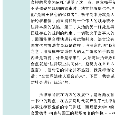
官脚的尺度为依托”说明了这一点。创立衡平
不受僵硬的规则的管束时，法官能够提供合理
他“是国王良心的保持者”，衡平制本身就是人
治论者相信，如果能找到一个伟大的领导或小
法律本身的缺陷。第二，人治的另一好处是再
已经存在的规则的约束，一切取决于当事人的实
，因而能更合理地进行考虑和判决。法官没有
国古代的司法官员就是这样；毛泽东也说“我就
之意，用法律来束缚伟大的无产阶级的手脚是
内圣是前提，外圣是结果”。人治与法治未必
合点就是“法律职业共同体”。赵晓力在ＢＢＳ
宣言》，但对它的讨论并不热烈。我觉得他论
话：“全世界法律人联合起来”。下面，我尝试
对社会进行“统治”的。 

　　法律家阶层在西方的发展中，是逐渐发育
一书中的观点，在古罗马时代就产生了“法律是
从事法律职业前的专门训练，而后是大学中纷
官爱德华·柯克与国王的那场著名的争执－－柯