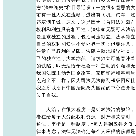
传法治，比如过去的我，而电视这种媒体最可
志“法林逸史”栏目最近发了一篇很有意思的文
前有一批人总在流动，进出有飞机、汽车，吃
还塞满了钱。原来，这是因为《合同法》颁布
权利和利益具有相互性，法律家无疑可从法治
是追求独立的过程，包括司法独立、法学独立
自己的权利和知识不受外界干扰；但要注意，
注意自己权利的界限。法院主动地指导社会，
己的独立性，大学亦然。追求独立可能意味着
的缺陷，即无法给予社会一种主动的引领和无
我国法院主动为国企改革、家庭和睦和春耕生产
点完全不一样；因为司法无法做到积极回应社
我之所以批评中国法院总为国家的中心任务服
失了自我。 

　　人治，在很大程度上是针对法治的缺陷，
者在给每个人分配权利资源、财产和荣誉时，可
通法，平衡是一种制度，“每人得到应得之份，
律来考虑，法律无法确定每个人应得的份额是