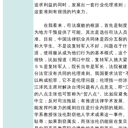
追求利益的同时，发展出一套行业伦理准则；
这套准则有很强的约束力。 

　　在我看来，司法腐败的根源，首先是制度
为地方干预提供了可能。其次是选任司法人员
准。目前，中国法律职业共同体是四分五裂的
和大学生。不是说复转军人不好，问题在于什
涯，使得服从成为他们行为的基本模式，这个“
很快，比如报道《周口中院，复转军人挑大梁
５％是复转军人，院长当年是军长，法院被建
分法官没有共同的伦理准则。我国要求法官“不
以构成犯罪，它不是伦理问题；伦理指一些涉
江泽民主席对解决台湾问题有八点意见，即“江
的八点主张也可暂称为“贺八点”。比如应避免
中立；反对司法拖延；有推进法律学术发展、
能发挥约束力的规则往往是行业内部的规则。
学系教授张汝伦剽窃他人学术成果这一事件。
耻辱；如果剽窃属实，而张汝伦仍能留在复旦