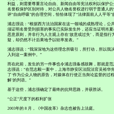
利益，则需要尊重言论自由、新闻自由等宪法权利以保护公
名誉权保护区别对待，对公共人物名誉权进行弱于普通人的
评“自由呼吸”的合理空间，恰恰体现了“法律面前人人平等”
浦志强说：“根据西方法治国家在这一领域的成熟理论，公
须证明名誉受到损害的事实已实际发生外，还应当证明肖夏
恶意原则，并非行为人主观上存在‘故意或过失’，而是指
疑，却仍然不计后果地予以轻率发表。”
浦志强说：“我深深地为这些理念所吸引，所打动，所以我
入到这一案例中。”
而在此前，发生的另一件事也令浦志强备感鼓舞，那就是范
志强说：“在范志毅一案中，上海市静安区法院法官吴裕华
了‘作为公众人物的原告，对媒体在行使正当舆论监督的过
解’的判语。”
基于这些，浦志强确定了最终的抗辩思路，并获胜诉。
“公正”尺度下的权利扩张
2003年的 8 月，《中国改革》杂志也被告上法庭。