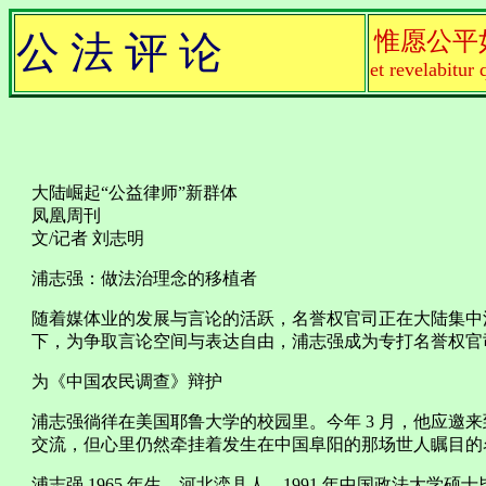
惟愿公平
公 法 评 论
et revelabitur 
大陆崛起“公益律师”新群体
凤凰周刊
文/记者 刘志明
浦志强：做法治理念的移植者
随着媒体业的发展与言论的活跃，名誉权官司正在大陆集中
下，为争取言论空间与表达自由，浦志强成为专打名誉权官
为《中国农民调查》辩护
浦志强徜徉在美国耶鲁大学的校园里。今年 3 月，他应邀
交流，但心里仍然牵挂着发生在中国阜阳的那场世人瞩目的
浦志强 1965 年生，河北滦县人，1991 年中国政法大学硕