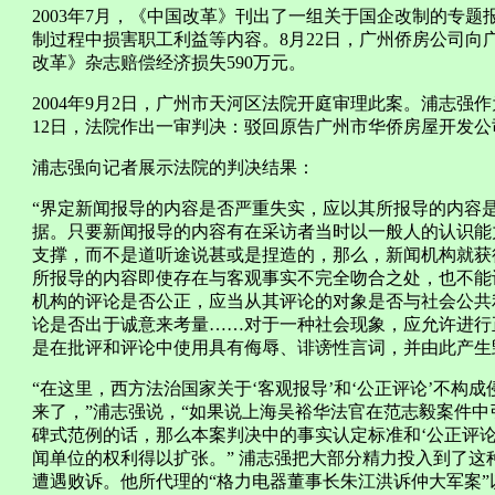
2003年7月，《中国改革》刊出了一组关于国企改制的专
制过程中损害职工利益等内容。8月22日，广州侨房公司向
改革》杂志赔偿经济损失590万元。
2004年9月2日，广州市天河区法院开庭审理此案。浦志强
12日，法院作出一审判决：驳回原告广州市华侨房屋开发
浦志强向记者展示法院的判决结果：
“界定新闻报导的内容是否严重失实，应以其所报导的内容
据。只要新闻报导的内容有在采访者当时以一般人的认识能
支撑，而不是道听途说甚或是捏造的，那么，新闻机构就获
所报导的内容即使存在与客观事实不完全吻合之处，也不能认
机构的评论是否公正，应当从其评论的对象是否与社会公共
论是否出于诚意来考量……对于一种社会现象，应允许进行
是在批评和评论中使用具有侮辱、诽谤性言词，并由此产生
“在这里，西方法治国家关于‘客观报导’和‘公正评论’不构
来了，”浦志强说，“如果说上海吴裕华法官在范志毅案件中
碑式范例的话，那么本案判决中的事实认定标准和‘公正评
闻单位的权利得以扩张。” 浦志强把大部分精力投入到了
遭遇败诉。他所代理的“格力电器董事长朱江洪诉仲大军案”以