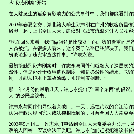
从“孙志刚案”开始
在大陆发生的诸多有影响力的公共事件中，我们都能看到许
2003年春夏之交，湖北籍大学生孙志刚在广州的收容所里
滕彪一起，上书全国人大，建议对《城市流浪乞讨人员收容
“现在回头来看，我们做得还是比较及时的。我们看重的是递
人员被抓。在很多人看来，这个案子似乎已经解决了。我们
纷谈论起了违宪审查这件事。”许志永说。
最初接触到孙志刚案时，许志永与同伴们就融入了深层次的
然性，但是孙死于收容遣返制度，却是必然性的结果。“我
制，才能从根本上革故除弊，实现制度创新。”
那一年4月份的最后几天，许志永提出了“写个东西”的倡议
大”的公民建议书。
许志永与同伴们寻找着突破口。一天，远在武汉的俞江给许
认为行政法规同宪法或法律相抵触的，可向全国人大常委会
2003年5月14日，许志永打电话到全国人大常委会办公厅
话的人回答：应该给法工委吧。许志永他们赶紧把建议书传