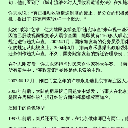
旬，他们看到了《城市流浪乞讨人员收容遣送办法》在实施
许志永说：“真正推动收容遣送制度的废止，是公众的积极
机，提出了‘违宪审查’这样一个概念。”
此次“破冰”之举，使大陆民众学会用“违宪审查”来审视一些
因遭乙肝歧视而报复杀人震惊全国，随即就有1160多人联
规定进行违宪审查。2005年1月，国家颁发新的公务员录
伍的规定从此被废止。2004年6月，湖南嘉禾县爆出政府
迁条例作违宪审查。不久，国务院颁发新的拆迁管理条例，
在孙志刚案后，许志永还担当过民营企业家孙大午案、《南
所有案件中，“宪政意识” 始终是他求索的主题。
2003 年 12 月，刚过而立之年的许志永竞选北京市海淀
2003年前后，大陆的房屋拆迁问题集中爆发，当事人在北
是因在房屋纠纷与拆迁纠纷方面的积极维权而知名。
质疑中的角色转型
1997年前后，秦兵还不到 30 岁，在北京做律师已有两年