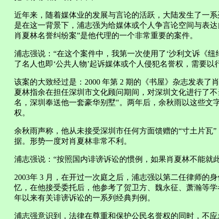
近年来，随着媒体业的发展与言论的活跃，大陆发生了一系
是在这一背景下，浦志强为给媒体或个人争言论空间与表达
肖夏林名誉纠纷案”是他代理的一个非常重要的案件。
浦志强说：“在这个案件中，我第一次使用了‘沙利文诉《纽约
了名人也即‘公共人物’起诉媒体或个人侵犯名誉权，需要以
该案的大致经过是：2000 年第 2 期的《书屋》杂志发
夏林指余在担任深圳市文化顾问期间，对深圳文化进行了不
名，深圳奉送他一套豪华别墅"。两年后，余秋雨以这些文
权。
余秋雨声称，他从未接受深圳市任何方面馈赠的“寸土片瓦
据。形势一度对肖夏林非常不利。
浦志强说：“按照国内诽谤诉讼的惯例，如果肖夏林不能就
2003年 3 月，在开过一次庭之后，浦志强以第二任律师
忆，在他接受委托后，他参考了贺卫方、魏永征、萧瀚等学者
年以来有关诽谤诉讼的一系列经典判例。
浦志强意识到，法律在尊重和保护公民名誉权的同时，不应