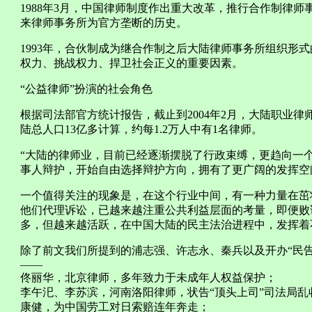
1988年3月，中国律师制度作出重大改革，推行合作制律师
来律师事务所为官方垄断的历史。
1993年，合伙制成为继合作制之后大陆律师事务所组织形
权力、挑战权力、捍卫社会正义的重要因素。
“公益律师”扮演的社会角色
根据司法部官方统计报告，截止到2004年2月，大陆职业律师
陆总人口13亿多计算，约每1.2万人中有1名律师。
“大陆的律师业，目前已经逐渐摆脱了行政束缚，更趋向一
事人辩护，开始自由选择辩护方向，拥有了更广阔的发挥空
一个值得关注的现象是，在这个行业中间，有一种力量在茁
他们代理诉讼，已越来越注重公共利益层面的考量，即便败
多，但越来越活跃，在中国大陆的民主法治进程中，发挥着
除了前文我们所提到的浦志强、许志永、秦兵以及开办“民
——
佟丽华，北京律师，多年致力于未成年人权益保护；
李午汜、李苏滨，河南洛阳律师，状告“顶头上司”司法局乱
康健，为中国劳工对日索赔连年奔走；