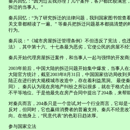
秦兵回忆：“因为过去我办理了几个案件，客户都比较满意
拆迁的当事人。”
秦兵回忆：“为了研究拆迁的法律问题，我到国家图书馆查
关文章都精读了一遍。” 等秦兵把拆迁问题基本都搞清楚
行为。
秦兵说：“《城市房屋拆迁管理条例》不但违反了宪法，也
法》，其中第十六、十七条最为恶劣，它使公民的房屋不经
秦兵开始代理房屋拆迁案件，和当事人一起与强悍的开发商
2003年前后，中国大陆的拆迁问题开始集中爆发，当事人
大陆官方统计，截至2003年8月31日，中国国家信访局收到
陆正在进行的大规模城市改造中，存在着利益黑洞。 最使秦
同》。秦兵认为现在房地产纠纷之所以很多，就在于格式合
不平等地位。于是他最先在房产合同中提出了204条，来帮
对秦兵而言，204条只是一个尝试,对一个行业而言，它却是
反对，但同时，它也赢得消费者的普遍支持。秦兵不经意改
向。在他身上，“民意代表”的色彩日趋浓厚。
参与国家立法