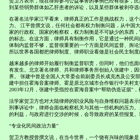
贺卫方表示，现在律师参与公益事务的事例已经有很多，比
到某些弱势群体如乙肝患者的诉讼，以及某些群体被剥夺选
在著名法学家江平看来，律师真正的工作是挑战权力，这个
力。 江平曾撰文说，任何社会都有权力制衡问题，从中国
家的行政权、国家的检察权，权力制衡是不可缺少的东西，
的标志。在这方面，律师具有制衡作用，它是通过一种民间
体制内监督不够，监督很重要的一个方面是民间监督、舆论
所以世界各国都把律师制度、律师职业看做是社会民主制度
越来越多的律师开始履行制衡监督职责，但同时，他们也面
有发生。北京著名律师、共和律师事务所创始人张建中，因
界。 张建中曾是全国人大常委会前副委员长成克杰及公安部前
建中担任霍海音案律师。霍是原北京城市合作银行中关村支行
2003年12月，张建中受指控在霍海音案中“帮助伪造证据
法学家贺卫方也对大陆律师的职业风险与自身维权问题表示
刑事诉讼中，律师会面临检察机关与其他一些机构的压力。
的利益，与政府进行交涉的时候，会导致政府的某些报复。
“专业化民间政治力量”
贺卫方教授曾撰文说，在当今世界，一个饶有兴味的现象是