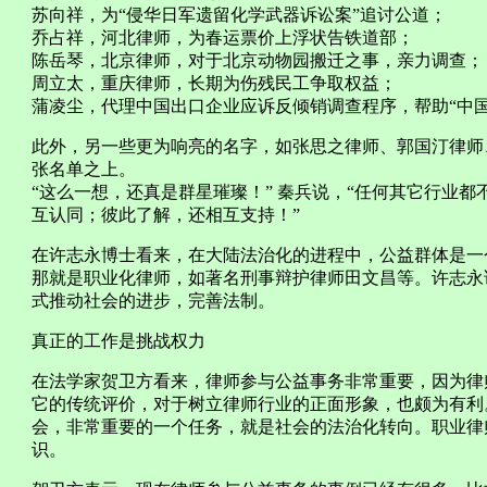
苏向祥，为“侵华日军遗留化学武器诉讼案”追讨公道；
乔占祥，河北律师，为春运票价上浮状告铁道部；
陈岳琴，北京律师，对于北京动物园搬迁之事，亲力调查；
周立太，重庆律师，长期为伤残民工争取权益；
蒲凌尘，代理中国出口企业应诉反倾销调查程序，帮助“中国
此外，另一些更为响亮的名字，如张思之律师、郭国汀律师
张名单之上。
“这么一想，还真是群星璀璨！” 秦兵说，“任何其它行业
互认同；彼此了解，还相互支持！”
在许志永博士看来，在大陆法治化的进程中，公益群体是一
那就是职业化律师，如著名刑事辩护律师田文昌等。许志永
式推动社会的进步，完善法制。
真正的工作是挑战权力
在法学家贺卫方看来，律师参与公益事务非常重要，因为律
它的传统评价，对于树立律师行业的正面形象，也颇为有利
会，非常重要的一个任务，就是社会的法治化转向。职业律
识。