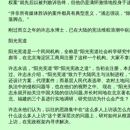
权案"就先后以被判败诉告终，但他仍是满怀激情地投身于
“并非所有媒体胜诉的案件都具有典型意义，”浦志强说，“
落脚点。”
刚过而立之年的许志永博士，已在大陆的宪法维权浪潮中崭
阳光宪道
阳光宪道是一个民间机构，全称是“阳光宪道社会科学研究中
彪等，在北京海淀区工商局注册了这样一个机构。大家不拿
许志永说，“阳光宪道”即“阳光宪政之道”，当初去注册，本
过。许志永介绍，“阳光宪道”致力于大陆民主与法制进程，
还设计方案，代理案件；而基层人民代表选举、农村土地问
执法中的侵权问题等，也在他们的视野之中。 现在，“阳光
志永就开始关注中国大陆的信访问题,并长时间地在北京著名
北、福建的三个县进行实地调研，研究信访为什么会产生？
许志永他们认为，以往的思路集中在“这么多人上访该怎么办
什么这么多人上访”这个更深层次的问题上，研对如何从根
上访，在宪政框架内寻求解决。