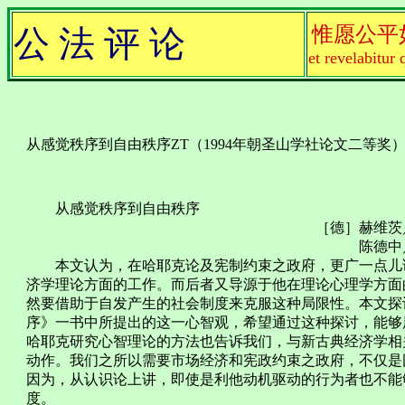
惟愿公平
公 法 评 论
et revelabitur 
从感觉秩序到自由秩序ZT（1994年朝圣山学社论文二等奖
从感觉秩序到自由秩序
［德］赫维茨／
陈德中／
本文认为，在哈耶克论及宪制约束之政府，更广一点儿讲
济学理论方面的工作。而后者又导源于他在理论心理学方面
然要借助于自发产生的社会制度来克服这种局限性。本文探
序》一书中所提出的这一心智观，希望通过这种探讨，能够
哈耶克研究心智理论的方法也告诉我们，与新古典经济学相
动作。我们之所以需要市场经济和宪政约束之政府，不仅是
因为，从认识论上讲，即使是利他动机驱动的行为者也不能
度。