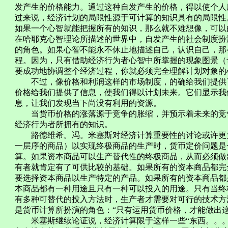
发产生的价格能力。通过这种自发产生的价格，得以使个人
过来说，经济计划的局限性源于可计算的知识具有的局限性
如果一个心智就能把握所有的知识，那么就不难想像，可以
在哈耶克心智理论所描述的世界中，自发产生的社会制度扮
的角色。如果心智不能永不休止地描述自己，认识自己，那
程。因为，只有借助经济行为者心智中所掌握的现象图景（
要成功地协调整个经济过程，你就必须完全理解计划对象的
不过，像价格和利润这样的市场制度，的确给我们提供了
价格给我们提供了信息，使我们得以计划未来。它们显示我
息，让我们发现当下尚没有利用的资源。
当货币价格的涨落源于竞争的胀缩，并预示着未来的竞争
经济行为者所拥有的知识。
路德维希。冯。米塞斯对经济计算重要性的讨论或许更为
一层序的商品）以实现终极商品的生产时，货币定价问题是
算。如果资本商品可以生产替代性的终极商品，从而必须做
有者就肯定有了可供比较的基础。如果所有的资本商品都完
要选择资本商品以生产特定的产品。如果所有的资本商品都
本商品都有一种用途且只有一种可以投入的用途。只有当终
有多种可替代的投入方法时，生产者才需要对可行的技术方
是货币计算所扮演的角色：“只有运用货币价格，才能做出这
米塞斯继续论证说，经济计算限于这样一些“东西。。。