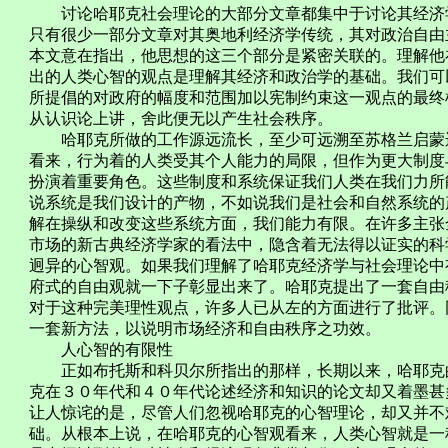
讨论哈耶克社会理论的大部分文章都集中于讨论其经济学
只有很少一部分文章对其奥地利经济学传统，其对政治自由
本文意在指出，他思想的这三个部分是紧密关联的。理解他
出的人类心智的观点是理解其经济和政治学的基础。我们可
所提倡的对政府的幅度和范围加以宪制约束这一观点的最终
从认识论上讲，舍此便无以产生社会秩序。
哈耶克所做的工作源远流长，至少可远溯至苏格兰启蒙运
看来，行为着的人类受其个人能力的局限，但作为更大制度
扮演着重要角色。这些制度和系统保证我们人类在我们力所
说系统是我们设计的产物，不如说我们是社会和自然系统的
解在操纵和改变这些系统方面，我们能力有限。在许多主张
市场的新古典经济学家的看法中，隐含着无法得以证实的科
迥异的心智观。如果我们理解了哈耶克经济学与社会理论中
府式的自由观就一下子彰显出来了。哈耶克提出了一套自由
对于这种完美理性观点，许多人已从左的方面进行了批评。
一套新方法，以说明市场经济和自由秩序之功效。
人心智的有限性
正如布托斯和科贝尔所指出的那样，长期以来，哈耶克的
克在３０年代和４０年代论述经济和知识的论文却又着墨甚
让人惊诧的是，尽管人们忽视哈耶克的心智理论，却又并不
础。从根本上说，在哈耶克的心智观看来，人类心智就是一