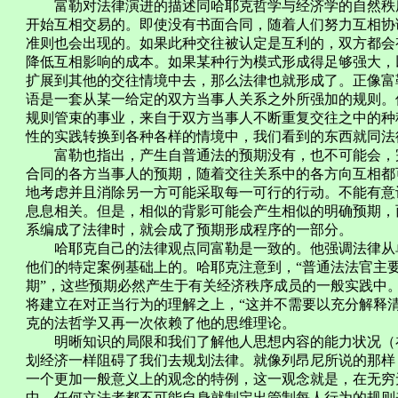
富勒对法律演进的描述同哈耶克哲学与经济学的自然秩序
开始互相交易的。即使没有书面合同，随着人们努力互相协
准则也会出现的。如果此种交往被认定是互利的，双方都会
降低互相影响的成本。如果某种行为模式形成得足够强大，
扩展到其他的交往情境中去，那么法律也就形成了。正像富
语是一套从某一给定的双方当事人关系之外所强加的规则。
规则管束的事业，来自于双方当事人不断重复交往之中的种
性的实践转换到各种各样的情境中，我们看到的东西就同法
富勒也指出，产生自普通法的预期没有，也不可能会，完
合同的各方当事人的预期，随着交往关系中的各方向互相都
地考虑并且消除另一方可能采取每一可行的行动。不能有意
息息相关。但是，相似的背影可能会产生相似的明确预期，
系编成了法律时，就会成了预期形成程序的一部分。
哈耶克自己的法律观点同富勒是一致的。他强调法律从单
他们的特定案例基础上的。哈耶克注意到，“普通法法官主
期”，这些预期必然产生于有关经济秩序成员的一般实践中
将建立在对正当行为的理解之上，“这并不需要以充分解释
克的法哲学又再一次依赖了他的思维理论。
明晰知识的局限和我们了解他人思想内容的能力状况（在
划经济一样阻碍了我们去规划法律。就像列昂尼所说的那样
一个更加一般意义上的观念的特例，这一观念就是，在无穷
中，任何立法者都不可能自身就制定出管制每人行为的规则