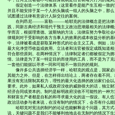
假定创造一个法律体系（这里看作是能产生互相一致的预
并且不能安排于某一个人的头脑或一组人的头脑之中，那么
试图通过法律有意设计人际交往的案例。
在列昂尼―――富勒―――哈耶克的法律概念是把法律看
践，同新古典经济和现代干预主义政治思潮最相关的法律概
学而言，根据理查德。波斯纳的方法，法律应努力争取社会
律规则对于受影响的各方当事人的效果的成本收益分析的基
中，法律被看成是获取某种形式的社会主义工具。例如，法
最大化净货币收益或效用。立法者和法官被假定成既知道相
符合那些原则。在两种情况下，法律制定者们都被假定为拥
情。法律是为了某一特定目的而使用的工具，而不是为了克
一套他们能据以寻求一同和可能不一致目的的规则。
像许多公共选择经济学一样，哈耶克的观点是，国家必须
其能力之外。但是，在怎样得出结论上，两者存在着不同。
果没有宪法限制其权力，理性的最大化选择的政治家们会以
要求。此外，如果私人或政府没收的威胁很大的话，独立财
经济合同或资本的。制约是标明政府没收不可能性的一种方
和财富生产者都是自私的和寻求最大化的这一假设。有人也
政治活动参与者来说，在没有制约的情况下，会否有什么能
哈耶克对宪法的制约的论证也能解释这个问题，其方式与
说，关键问题不是我们不能够利他地去在无制约的情况下生