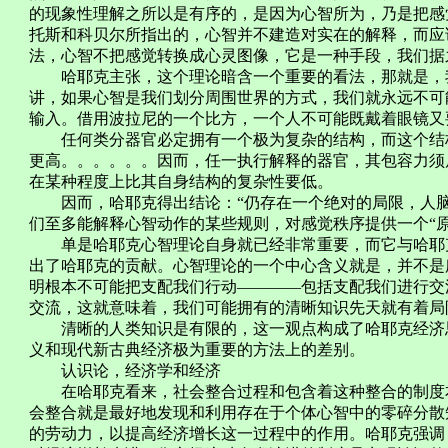
的现象性理解之所以是有序的，是因为心智所为，乃是把感
托斯和科贝尔所指出的，心智并不建造对实在的解释，而应
法，心智不把感觉转换成心灵图像，它是一种手段，我们据
哈耶克主张，这个理论暗含一个重要的看法，那就是，我
讲，如果心智是我们划分周围世界的方式，我们就永远不可
输入。借用波拉尼的一个比方，一个人不可能既戴着眼镜又
任何类分器官必定拥有一个极为复杂的结构，而这个结构
更高。。。。。。因而，任一执行解释的器官，其包容力须
在某种程度上比其自身结构的复杂性要低。
因而，哈耶克得出结论：“仍存在一个绝对的局限，人脑
们至多能解释心智动作的某些规则，对感觉秩序提供一个“原
单是哈耶克心智理论自身就已经非常重要，而它与哈耶克
出了哈耶克的贡献。心智理论的一个中心含义就是，并不是
明根本不可能把支配我们行动――――包括支配我们进行交
交流，这就意味着，我们可能拥有的清晰知识先天就有着局
清晰的人类知识是有限的，这一观点构成了哈耶克经济思
义和现代新古典经济极为重要的方法上的差别。
认识论，经济学和经济
在哈耶克看来，社会整合过程和包含着这种整合的制度本
会整合就是最好地发现和利用存在于个体心智中的零碎分散
的劳动力，以提高经济增长这一过程中的作用。哈耶克强调