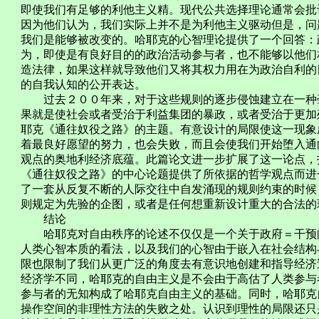
即使我们有足够的利他主义精。现代公共选择理论通常会批
因为他们认为，我们实际上并不是为利他主义驱动但是，问
我们是能够被改变的。哈耶克的心智理论提供了一个回答：
为，即使是有良好目的的政治活动参与者，也不能够以他们
造法律，如果这样就导致他们又将其权力用在为政治自利的
的自我认知的公开表达。
过去２００年来，对于这些规则的逐步侵蚀建立在一种毫
果就是使社会或者受治于利益集团的暴政，或者受治于更加
耶克《通往奴役之路》的主题。有意设计的局限使这一现象
着最良好愿望的努力，也会失败，而且会使我们开始堕入通
观点的奥地利经济底蕴。此篇论文进一步扩展了这一论点，
《通往奴役之路》的中心论题提供了所依据的哲学观点而进
了一套从反复不断的人际交往中自发涌现的规则约束的时候
则规定为先验的企图，或者是任何想重新设计重大的合法的
结论
哈耶克对自由秩序的论述不仅仅是一个关于政府＝干预问
人类心智本质的看法，以及我们的心智由于嵌入在社会结构
限也限制了我们从更广泛的角度去有意识地创建和指导经济
经济学不同，哈耶克的自由主义是不会由于高估了人类参与
参与者的无知构成了哈耶克自由主义的基础。同时，哈耶克
操作空间的非理性方法的失败之处。认识到理性的局限还只