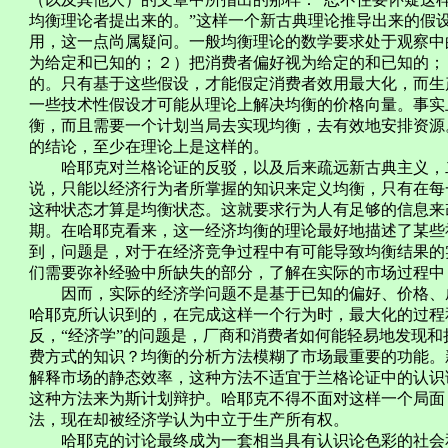
均衡理论者提出来的。”这样一个新古典理论推导出来的假
用，这一点尚属疑问。一般均衡理论的数学要求处于观察中
为给定和已知的；２）把消费者偏好视为给定的和已知的；
的。只有基于这些假设，才能假定消费者效用最大化，而生
一些技术性假设才可能从理论上解决均衡的价格向量。事实
衡，而且需要一个计划当局去实现均衡，去有效地安排资源
的结论，至少在理论上是这样的。
哈耶克对兰格论证的反驳，以及后来疏远新古典主义，二
说，只能以经济行为者所掌握的知识来定义均衡，只有在每
这种状态才算是均衡状态。这就要求行为人有足够的信息来
期。在哈耶克看来，这一经济均衡的理论最好地描述了某些
到，问题是，对于在经济竞争过程中有可能导致均衡结果的
们需要弥补经验中所缺失的部分，了解在实际的市场过程中
因而，实际的经济学问题不是基于已知的偏好、价格、成
哈耶克所认识到的，在完成这样一个行为时，最大化的过程
反，“经济学”的问题是，厂商和消费者如何能轻易地发现
费方式的知识？均衡的分析方法模糊了市场最重要的功能。
解释市场的静态效率，这种方法不适宜于兰格论证中的认识
这种方法来为斯计划辩护。哈耶克不得不面对这样一个局面
法，现在却被经济学认为中立于生产所有权。
哈耶克的讨论最终成为一套相当具有认识论色彩的社会和