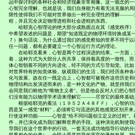
品中探讨到的各种社会和经济现象非常相像。这一观念的一
心智完全理解。也就是说，我们自身能力有着无法克服的局
限性使得我们不可能对世界做出一种完全理性的理解―――
程，并且完全决定物理进程和社会进程的东西。
哈耶克心智理论的绝大部分成熟观点在其《感觉秩序》（
中希望表述的问题是，期望“知道既定的物理环境转换成某
７）换句话说，为什么通过我们的感觉察知的世界不同于以
任一问题，都有必要建立一个心智运行方式的理论。
在哈耶克看来，心智是两个过程演进的结果。一方面，大
着，这种方式为大部分人所共享，保持着高度的一致性。而
体心智朝着不同的方向进化，经不同的方式引导知觉。比如
对世界特有的知觉体验。纵观我们的生活，我们经历各种各
化与发展。故在任一既定点上，心智都可被视作这些历史和
物理结构出发演进而来的，是一种文化的产物。就坚持我们
会同意我们称他为“唯物主义者”。但是他会反对人们把心
们没有能力以物理学术语来理解它―――尽管它的最终基础
根据哈耶克的看法（１９５２Ａ４８ＦＦ），心智的功用
西是某一感觉“材料”，必须将它与流进的其他感觉区别开
行使这种功能―――心智是“给不同问题创立定义的过程”
件，并已演化成为我们解释世界的手段。这种演化机制使我
导我们在这个世界中的行动。一套无法成功地指导行动的分
世界相合的分类），会阻止受其指导的器官的蓬勃发展。能