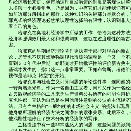
对经济增长来讲，像市场这种自发演进的制度是实现认识整
以扮演一个必要角色，乃是因为，中有它们才能使我们有可
如前边部分所指出的那样，这种知识的关键部分是默会的，
耶克式的经济理论必然承认理性选择的有限性，认识到非人
看自己的角色。
哈耶克在奥地利经济学中所做的工作，恰恰为这种方法提
经济学强调效用最大化和强调均衡，这就在过度理性的新古
案。
哈耶克的早期经济理论著作更执着于那些对现在的新古典
论，尽管也不厌其烦地强调现代市场的调整是一个又一个不
直到３０年代中后期，哈耶克才开始批评性的评价新古典主
基础才发生的，指出这一点非常重要。正如布鲁斯。考德维
视作是哈耶克“转型”的开始。
哈耶克参与社会主义计算问题的争论这件事，连同他的其
一转向增添光辉。作为一名自由主义者，同时又作为一名经
古典微观经济学的工具来为生产资料公共所有的可能性辩护
克也许都一直认为自己是在用他所注意到的公认的主流经济
法。只有当兰格的“一般均衡的市场社会主义”的提法出现
他身躯所理解的经济方法之间潜在的紧张关系。此后不久，
他戏剧性地停止了技术分析的经济学的写作。
兰格提法中有一些非常迷惑人的问题，这些问题关涉到知
（以及其他人）的文章中所指出的那样：“忍不住要怀疑这