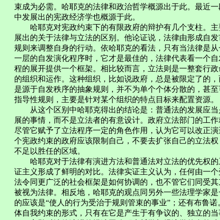
束成为必需。哈耶克的法律和政治哲学概源出于此。最近一
中发展出的宪政经济学也概源于此。
哈耶克对宪政约束下的有限政府的辩护有几个支柱。主要
展出的关于法律与立法的区别。他论证说，法律由形成自发
规则来调整自身的行动。依哈耶克的看法，只有当法律是从
一层的自发演化程序时，它才是最佳的，法律代表看一个自
程的展开提供一个框架。相比较而言，立法则是一整套行政
的组织和运作。这种组织，比如说政府，总是被限定了的，
是源于自发秩序的抽象规则，并不为单个个体分散的，甚至
指导性规则，主要是针对某个组织的特点目标来配置资源。
从这个区别中哈耶克得出的结论是：普通法的发展应当是
展的事情，而不是立法者的有意设计。政府立法部门的工作
尽管它赋予了立法程序一定的角色作用，认为它可以改正演
个宪政约束的政府应该限制自己，不要去扩张自己的立法权
不足以胜任的区域。
哈耶克对于法律有演进方法和普通法对立法的优先权的卫
证主义形成了鲜明的对比。法律实证主义认为，任何由一个
法令同更广泛的社会框架是如何协调的，也不管它们同受其
被视为法律。相反地，哈耶克的观点同另外一些法理学家是
的应该是“使人的行为受治于规则管束的事业”；还有布鲁
体自我约束的形式，只有在它是产生于有争议的、独立的当