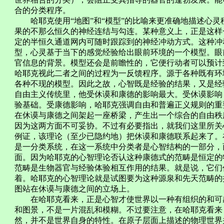
合的分类程序。
哈耶克使用“地图”和“模型”的比喻来更准确地描述心灵
果的不那么恒久的神经连结与勾连。某种意义上，正是这样
定的半恒久通道网内可随时跟踪到的神经冲动方式。这种冲
型，心灵基于当下的感觉经验给出眼前环境的一个模型。眼
官信息的背景。模型还会是前瞻性的，它便行动者可以预计
哈耶克视此二者之间的过程为一反馈程序。源于各种既有环
各种不现的模型。因此之故，心智既是经验的结果，又是经
自由主义传统里，他受休谟和康德的影响最大。受休谟影响
验基础。受康德影响，哈耶克强调自由和普遍正义规则的重
在休谟与康德之间架起一座桥梁，产生出一个综合的自由秩
因为这两方面不可妥协。不过有必要指出，就我们这里所关
例证，该理论（至少已隐约地）把休谟和康德联系起来了。
是一分类系统，在这一系统中分类者是心智结构的一部分，
面。因为哈耶克的心智理论否认这种康德式的范畴是恒定的
范畴是生物器官与经验体验相互作用的结果。就是说，它们
着。哈耶克的心智理论就是试图要为这种源泉和先天范畴的
图站在休谟与康德之间的立场上。
在哈耶克看来，正是心智才使世界以一种有组织的和可感
和图景，不是一片混乱和模糊。不过要注意，在哈耶克看来
然，并不是世界自身的特性。在原子层面上描述的物理世界