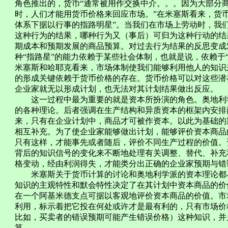
角色推出的，货币“通常被用作交换中介。。。因为大部分
时，人们才能用货币价格来回应市场。”在米塞斯看来，货
体系下据以行事的指路明星”。当我们在市场上劳动时，我
这种行为的结果，哪种行为又（事后）可归为这种行动的结
期成本和预期发展的商品预算。对过去行为结果的反思变成
种“指路星”的能力依赖于某些社会体制，也就是说，依赖于
米塞斯和哈耶克看来，市场体制使我们能够利用他人的知识
的形成关键依赖于货币价格的存在。货币价格可以对这些潜
企业家就无以形成计划，也无法对其计划结果做出反应。
这一过程中最为重要的就是资本所扮演的角色。奥地利学
的各种理论。后者强调在生产结构和异质资本的框架内安排
来，只有在企业计划中，商品才可被作资本。以此为基础的
相互补充。为了使企业家能够做出计划，能够评价资本商品
只有这样，才能事先或者随后，评价不同生产过程的价值。
背后的知识信号的变化来不断地处理有关调整、替代、补充
格变动，经由利润得失，才能类分出正确的企业家预期与错
米塞斯关于货币计算的讨论和奥地利学派的资本理论都与
知识的主观特性和默会特性决定了在其计划中资本商品的价
在一个阿基米德支点可据以客观地评价资本商品的价值。市
利用，标示着把它投在何处或许才是最有利的，只有市场价
比如，买卖者的错误预期可能产生错误价格）这种知识，并
算。