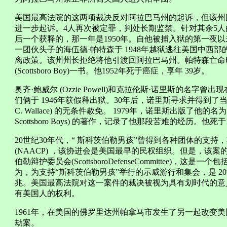
美国最高法院的这两项裁决反对阿拉巴马州的起诉，但该州固执
进一步起诉。4人再次被定罪，判处长期监禁。针对其余5人的指控被
后一个获释的，那一年是1950年。自他被捕入狱的第一夜以
一团伙头子的海伍德·帕特森于 1948年越狱逃往美国中西部的密歇
离政策。该州州长拒绝将他引渡回阿拉巴马州。帕特森亡命
(Scottsboro Boy)一书。他1952年死于癌症，享年 39岁。
奥齐·鲍威尔 (Ozzie Powell)和克拉伦斯·诺里斯的名
们俩于 1946年获假释出狱。30年后，诺里斯寻求并得到了当时
C. Wallace) 的无条件赦免。 1979年，诺里斯出版了他的名为《
Scottsboro Boys) 的著作，记录了他那段苦难的经历。
20世纪30年代，“ 斯科茨伯勒男孩”曾得到各种团体的支
(NAACP) ，该协进会是美国最早的民权组织。但是，该
伯勒辩护委员会(ScottsboroDefenseCommittee)
为，为支持“斯科茨伯勒男孩”举行的示威游行和集会，是 2
兆。美国最高法院对这一案件的裁决被视为具有划时代的意
有美国人的权利。
1961年，在美国的佛罗里达州帕拿马市发生了另一起改变
劫案。