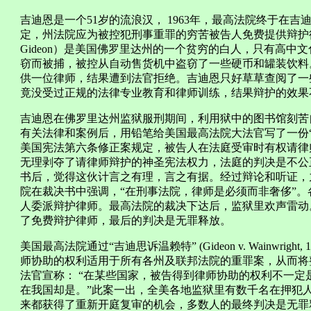
吉迪恩是一个51岁的流浪汉， 1963年，最高法院终于在吉迪恩诉温赖
定，州法院应为被控犯刑事重罪的穷苦被告人免费提供辩护律师。克拉
Gideon）是美国佛罗里达州的一个贫穷的白人，只有高中文
窃而被捕，被控从自动售货机中盗窃了一些硬币和罐装饮料
供一位律师，结果遭到法官拒绝。吉迪恩只好草草查阅了一
竟没受过正规的法律专业教育和律师训练，结果辩护的效果
吉迪恩在佛罗里达州监狱服刑期间，利用狱中的图书馆刻苦
有关法律和案例后，用铅笔给美国最高法院大法官写了一份
美国宪法第六条修正案规定，被告人在法庭受审时有权请律
无理剥夺了请律师辩护的神圣宪法权力，法庭的判决是不公
书后，觉得这伙计言之有理，言之有据。经过辩论和听证，
院在裁决书中强调，“在刑事法院，律师是必须而非奢侈”
人委派辩护律师。最高法院的裁决下达后，监狱里欢声雷动
了免费辩护律师，最后的判决是无罪释放。
美国最高法院通过“吉迪思诉温赖特” (Gideon v. Wainwri
师协助的权利适用于所有各州及联邦法院的重罪案，从而将整个美
法官宣称： “在某些国家，被告得到律师协助的权利不一
在我国却是。”此案一出，全美各地监狱里有数千名在押犯
来都获得了重新开庭复审的机会，多数人的最终判决是无罪