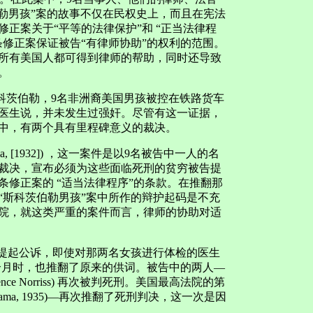
伯勒男孩”案的故事不仅在民权史上，而且在宪法
正案关于“平等的法律保护”和 “正当法律程
修正案保证被告“有律师协助”的权利的范围。
所有美国人都可得到律师的帮助，同时还导致
。
的斯科茨伯勒，9名非洲裔美国男孩被控在铁路货车
医生说，并未发生过强奸。尽管有这一证据，
件中，有两个具有里程碑意义的裁决。
ma, [1932]) ，这一案件是以9名被告中一人的名
裁决，宣布必须为这些面临死刑的贫穷被告提
修正案的 “适当法律程序”的条款。在推翻那
“斯科茨伯勒男孩”案中所作的辩护起码是不充
院，就这类严重的案件而言，律师的协助对适
案提起公诉，即使对那两名女孩进行体检的医生
个月时，也推翻了原来的供词。被告中的两人—
larence Norriss) 再次被判死刑。美国最高法院的第
abama, 1935)—再次推翻了死刑判决，这一次是因