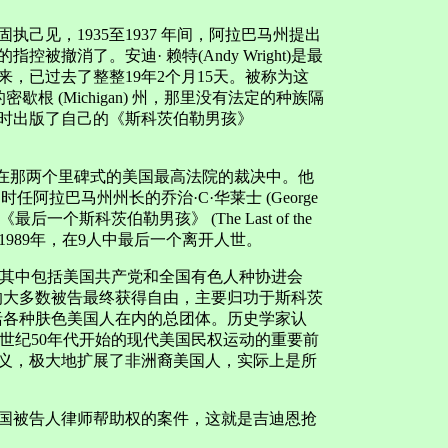
己见，1935至1937 年间，阿拉巴马州提出
撤消了。安迪· 赖特(Andy Wright)是最
来，已过去了整整19年2个月15天。被称为这
根 (Michigan) 州，那里没有法定的种族隔
时出版了自己的《斯科茨伯勒男孩》
字曾出现在那两个里碑式的美国最高法院的裁决中。他
任阿拉巴马州州长的乔治·C·华莱士 (George
最后一个斯科茨伯勒男孩》 (The Last of the
他死于1989年，在9人中最后一个离开人世。
持，其中包括美国共产党和全国有色人种协进会
案的大多数被告最终获得自由，主要归功于斯科茨
，这是一个包括各种肤色美国人在内的总团体。历史学家认
0世纪50年代开始的现代美国民权运动的重要前
义，极大地扩展了非洲裔美国人，实际上是所
美国被告人律师帮助权的案件，这就是吉迪恩抢