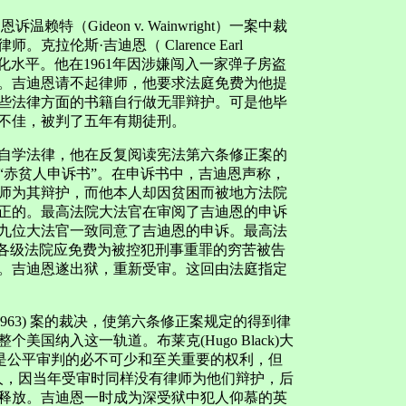
特（Gideon v. Wainwright）一案中裁
伦斯·吉迪恩（ Clarence Earl
化水平。他在1961年因涉嫌闯入一家弹子房盗
。吉迪恩请不起律师，他要求法庭免费为他提
些法律方面的书籍自行做无罪辩护。可是他毕
不佳，被判了五年有期徒刑。
自学法律，他在反复阅读宪法第六条修正案的
“赤贫人申诉书”。在申诉书中，吉迪恩声称，
师为其辩护，而他本人却因贫困而被地方法院
正的。最高法院大法官在审阅了吉迪恩的申诉
九位大法官一致同意了吉迪恩的申诉。最高法
。各级法院应免费为被控犯刑事重罪的穷苦被告
。吉迪恩遂出狱，重新受审。这回由法庭指定
ght, 1963) 案的裁决，使第六条修正案规定的得到律
国纳入这一轨道。布莱克(Hugo Black)大
定是公平审判的必不可少和至关重要的权利，但
人，因当年受审时同样没有律师为他们辩护，后
释放。吉迪恩一时成为深受狱中犯人仰慕的英