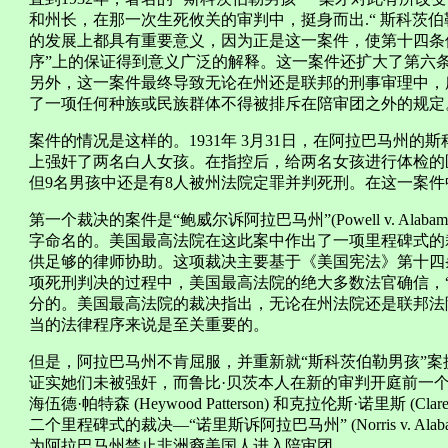
和州长，在那一次生死攸关的审判中，挺身而出.“ 斯科茨
的发展上都具有重要意义，因为正是这一案件，使第十四条修
序”上的保证得到意义广泛的解释。这一案件还扩大了第六条
另外，这一案件最终导致无论在州还是联邦的刑事审理中，
了一项任何种族或民族群体不得被排斥在陪审团之外的规定
案件的情况是这样的。1931年 3月31日，在阿拉巴马州
上强奸了两名白人女孩。在指控后，给两名女孩进行体检的
但9名男孩中还是有8人被州法院定罪并判死刑。在这一案
第一个裁决的案件是“鲍威尔诉阿拉巴马州”(Powell v. Alaba
字命名的。美国最高法院在这此案中作出了一项里程碑式的
供足够的律师协助。这项裁决主要基于《美国宪法》第十四条
项死刑判决的过程中，美国最高法院的绝大多数法官确信，
分的。美国最高法院的裁决指出，无论在州法院还是联邦法
当的法律程序来说是至关重要的。
但是，阿拉巴马州不肯屈服，并重新就“斯科茨伯勒男孩”
证实她们未被强奸，而鲁比·贝茨本人在新的审判开庭前一
海伍德·帕特森 (Heywood Patterson) 和克拉伦斯·诺里斯 (C
二个里程碑式的裁决—“诺里斯诉阿拉巴马州” (Norris v. Al
为阿拉巴马州禁止非洲裔美国人进入陪审团。