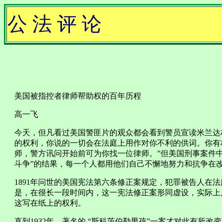
公 法 评 论
美国被指控者律师帮助权的百年历程
高一飞
今天，但凡看过美国警匪片的观众都会看到警员宣读米兰达
的权利，你说的一切会在法庭上用作对你不利的供词。你有
师，警方讯问开始前可为你找一位律师。”但美国刑事案件中
斗争”的结果，每一个人都用他们自己不懈地努力和抗争在
1891年问世的美国宪法第六条修正案规定，犯罪被告人在
是，在很长一段时间内，这一宪法修正案形同虚设，实际上
这写在纸上的权利。
直到1932年，著名的 “斯科茨伯勒男孩”一案才对此有所