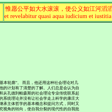
惟愿公平如大水滚滚，使公义如江河滔
et revelabitur quasi aqua iudicium et iustitia
论的“基本轮廓”。 而且，他还用这种社会理论对几
他的计划有了清楚的了解。人们总是会认为自
和从孔德到帕森斯的社会理论专业传统联系起
的系统理论并没有让社会学走上科学的康庄大
继承主体哲学的基本概念和提问方式，同时又
究视角的转向，使自我分裂的现代性的自我批