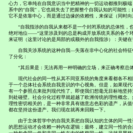
心力，它单纯在自我意识当中把精神的一切运动都推到极端
系中的“自我”，它也就失去了把握整个自我认知的可能性
它不是依靠中心，而是通过边缘的依赖性，来保证（同时向
“自我指涉的自我从来都不是一个封闭系统的总体性，也
绝对地位——“这里涉及到的总是构成开放系统关系的各个
来证明（这里讨论的是局部的或额外的自我指涉）：关键在
自我关涉系统的这种自我—失落在非中心化的社会特征中
了分化：
“其后果是：无法再用一种明确的立场，来正确考察总体
现代社会的同一性从其不同亚系统的角度来看都各不相同
于一个总体社会系统自我意识的中心视角。但是，如果现代
有一个参照点来批判现代性了。即使我们想毫无目标地坚持
到处碰壁。社会分化过程早就超越了欧洲传统的理性概念。
理性密切相关的，是一种非常具有德意志色彩的遗产，从值得
都在坚持这份遗产。我们现在就再来回顾一下。
由于主体哲学中的自我关系把自我认知的主体的同一性设
的思想运动才会依赖一种内在逻辑：最终，建立同一性的合