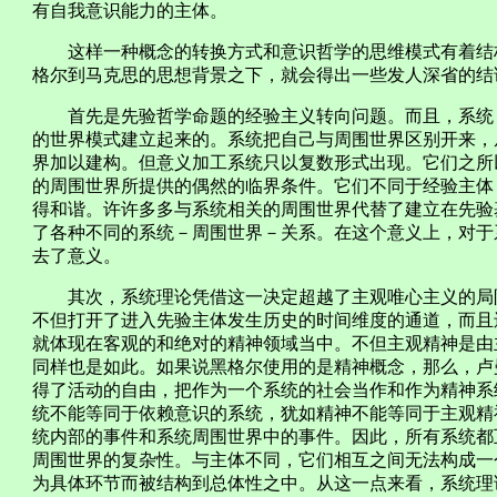
有自我意识能力的主体。
这样一种概念的转换方式和意识哲学的思维模式有着结构
格尔到马克思的思想背景之下，就会得出一些发人深省的结
首先是先验哲学命题的经验主义转向问题。而且，系统－
的世界模式建立起来的。系统把自己与周围世界区别开来，
界加以建构。但意义加工系统只以复数形式出现。它们之所
的周围世界所提供的偶然的临界条件。它们不同于经验主体
得和谐。许许多多与系统相关的周围世界代替了建立在先验
了各种不同的系统－周围世界－关系。在这个意义上，对于
去了意义。
其次，系统理论凭借这一决定超越了主观唯心主义的局限
不但打开了进入先验主体发生历史的时间维度的通道，而且
就体现在客观的和绝对的精神领域当中。不但主观精神是由
同样也是如此。如果说黑格尔使用的是精神概念，那么，卢
得了活动的自由，把作为一个系统的社会当作和作为精神系
统不能等同于依赖意识的系统，犹如精神不能等同于主观精
统内部的事件和系统周围世界中的事件。因此，所有系统都
周围世界的复杂性。与主体不同，它们相互之间无法构成一
为具体环节而被结构到总体性之中。从这一点来看，系统理