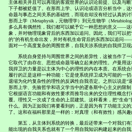
主体相关并且可以再现的客观世界的认识论前提、以及与断
下子都被贬值了。在形而上学、认识论或语言分析当中，这
命题与事态之间关系的基础性，而现在却没有经过认真的讨
形而上学（Metaphysik，元物理学）到元生物学（Metabi
多么具有偶然性，我们都可以赋予它一种思想的意义——这
象，并对物理现象背后的东西加以追问。因此，我们可以把“
的”的有机生命出发，并对有机生命背后的东西加以追问—
面对一个高度复杂的周围世界，自我关涉系统的自我捍卫现
系统自身坚持与周围世界之间的差异性，这被当作了一种
它取代了由存在、思想或命题等确立起来的理性。卢曼用这
我捍卫的力量是以主体为中心的理性的内在本质。在系统合
履行的正是这样一种功能：它是使系统捍卫成为可能的一切
退缩为化约复杂性的理性的反讽性自我否定。之所以说是“
形而上学、先验哲学和语义学当中的逻各斯中心主义的限制
它根据语言功能和有效性要求而推导出来的交往理性概念打
覆。理性又一次成了生命的上层建筑。这样看来，把“生命”
什么。因为正如我们将要看到的，正是因为有了功能主义的
了。这和在福科那里是一样的：对真理（和有效性）感兴趣
第五，从主体到系统的转换，最后还带来一个对我们有重
能出现的自我关系也就有了一个用自我知识构建起来的自我