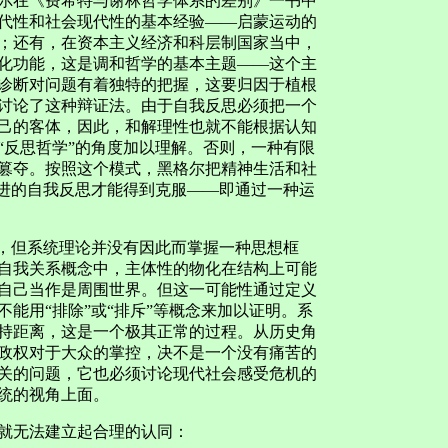
尔在《费希特与谢林哲学体系的差别》一书中
代性和社会现代性的基本经验——启蒙运动的
；还有，在资本主义经济和科层制国家当中，
化功能，这是调和哲学的基本主题——这个主
诊断对问题有着独特的把握，这要归因于植根
讨论了这种辩证法。由于自我反思必须把一个
己的客体，因此，和解理性也就不能根据认知
“反思哲学”的角度加以理解。否则，一种有限
篡夺。按照这个模式，黑格尔把精神生活和社
激进的自我反思才能得到克服——即通过一种运
，但系统理论并没有因此而掌握一种思想框
自我关系概念中，主体性的物化在结构上可能
自己当作是周围世界。但这一可能性通过定义
能用“排除”或“排斥”等概念来加以证明。系
持距离，这是一个极其正常的过程。从历史角
政权对于大众的掌控，决不是一个没有痛苦的
关的问题，它也必须讨论现代社会感受危机的
统的视角上面。
就无法建立起合理的认同：