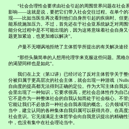
“社会合理性会要求由社会引起的周围世界问题在社会系
影响——这就是说，要把它们带入社会交往过程。在单个的
现——比如当医生再次看到他们自身所引起的疾病时。但更
能系统施加压力。不过，首先还在于社会亚系统缺乏对周围
能分化过程中是不可能出现的，因为这将意味着社会自身又
题更加紧迫，也更加难以解决”。
卢曼不无嘲讽地拒绝了主体哲学所提出的有关解决途径
“那些头脑简单的人想用伦理学来克服这些问题。黑格尔
的渴望同样也是如此”。
我们在上文（第12讲）已经讨论了反对主体哲学关于整
分被归属于更高层次的社会主体，就会出现一种游戏（Nullsu
自由度的提高都无法得到正确的定位。作为大写主体自我反
会里出现了一种知识，它要求很高，把社会总体性作为自己
它不是作为一种整体社会的自我认知而处于社会核心。不管
它能让我们不必放弃一种社会自我表现的概念。公共领域可
当中，建立认同的各种集体自我归属可以获得共存。在高度
社会意识。它无须满足主体哲学会向自我意识提出的精确性
中，也没有集中在社会理论当中。