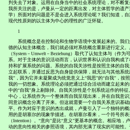
判失去了对象。运用在自身当中的社会系统理论，对不断复
我所关注的是，卢曼从一定的距离出发，对主体哲学的遗产
学）所面对的问题是不是会进入系统理论呢？我们知道，自
现代性原则的以主体为中心的理性的广泛怀疑。
1
系统概念是在控制论和生物学语境中发展起来的。我们如
德的认知主体概念，我们就必须对系统概念重新进行定义。
（System－Umwelt－Beziehung）取代了认知主体
系。对于主体的意识活动而言，认识世界和认识自我构成了
持和扩展系统的问题。系统的自我关涉性是按照主体的自我
立起联系，并通过反思为自身提供保障，就无法与其他系统建
我”，因为它并未凝聚成为统觉意义上“我思”的“自我”，按
我的一切想象。系统理论必须把通过综合活动而建立起来的
中的“自我”身上剔除掉。自我关涉性是个别系统运作的特
中心，让系统作为一个整体而自我呈现出来，并在自我意识
同意识概念分离了开来。但这就需要一个自我关系意识基础
平。作为对应于意识的杰出成就，卢曼引入了一个独特的概念：
用的是胡塞尔的现象学描述。在胡塞尔看来，一个符号所表
（Intention）。“意向”是比“意义”更基本的概念。相应
动的意向性相关的参照语境，其内部充满了现实的可能性。