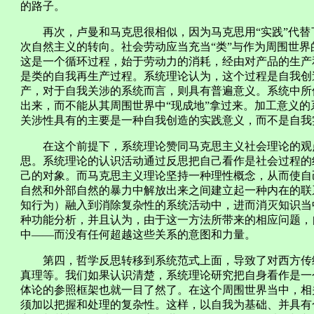
的路子。
再次，卢曼和马克思很相似，因为马克思用“实践”代替了
次自然主义的转向。社会劳动应当充当“类”与作为周围世
这是一个循环过程，始于劳动力的消耗，经由对产品的生产
是类的自我再生产过程。系统理论认为，这个过程是自我创
产，对于自我关涉的系统而言，则具有普遍意义。系统中所
出来，而不能从其周围世界中“现成地”拿过来。加工意义
关涉性具有的主要是一种自我创造的实践意义，而不是自我
在这个前提下，系统理论赞同马克思主义社会理论的观点
思。系统理论的认识活动通过反思把自己看作是社会过程的
己的对象。而马克思主义理论坚持一种理性概念，从而使自
自然和外部自然的暴力中解放出来之间建立起一种内在的联
知行为）融入到消除复杂性的系统活动中，进而消灭知识当
种功能分析，并且认为，由于这一方法所带来的相应问题，
中——而没有任何超越这些关系的意图和力量。
第四，哲学反思转移到系统范式上面，导致了对西方传统
真理等。我们如果认识清楚，系统理论研究把自身看作是一
体论的参照框架也就一目了然了。在这个周围世界当中，相
须加以把握和处理的复杂性。这样，以自我为基础、并具有