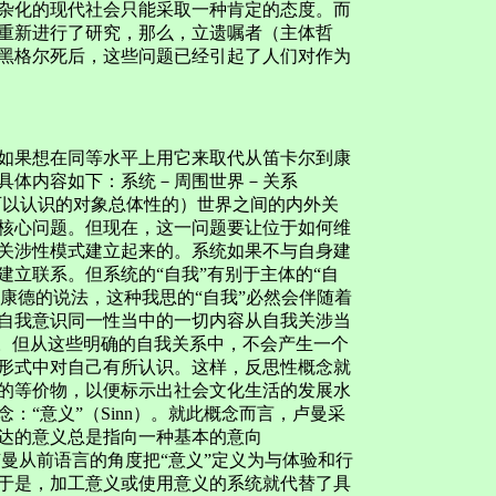
杂化的现代社会只能采取一种肯定的态度。而
重新进行了研究，那么，立遗嘱者（主体哲
黑格尔死后，这些问题已经引起了人们对作为
果想在同等水平上用它来取代从笛卡尔到康
具体内容如下：系统－周围世界－关系
与（作为可以认识的对象总体性的）世界之间的内外关
核心问题。但现在，这一问题要让位于如何维
关涉性模式建立起来的。系统如果不与自身建
立联系。但系统的“自我”有别于主体的“自
照康德的说法，这种我思的“自我”必然会伴随着
自我意识同一性当中的一切内容从自我关涉当
征。但从这些明确的自我关系中，不会产生一个
形式中对自己有所认识。这样，反思性概念就
的等价物，以便标示出社会文化生活的发展水
“意义”（Sinn）。就此概念而言，卢曼采
达的意义总是指向一种基本的意向
地，卢曼从前语言的角度把“意义”定义为与体验和行
于是，加工意义或使用意义的系统就代替了具