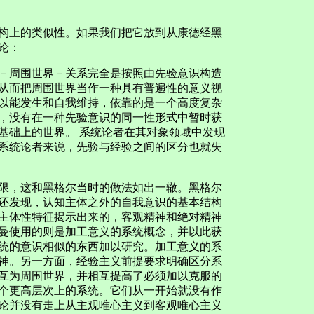
上的类似性。如果我们把它放到从康德经黑
论：
周围世界－关系完全是按照由先验意识构造
从而把周围世界当作一种具有普遍性的意义视
以能发生和自我维持，依靠的是一个高度复杂
，没有在一种先验意识的同一性形式中暂时获
基础上的世界。 系统论者在其对象领域中发现
系统论者来说，先验与经验之间的区分也就失
，这和黑格尔当时的做法如出一辙。黑格尔
还发现，认知主体之外的自我意识的基本结构
主体性特征揭示出来的，客观精神和绝对精神
曼使用的则是加工意义的系统概念，并以此获
统的意识相似的东西加以研究。加工意义的系
神。另一方面，经验主义前提要求明确区分系
互为周围世界，并相互提高了必须加以克服的
个更高层次上的系统。它们从一开始就没有作
论并没有走上从主观唯心主义到客观唯心主义