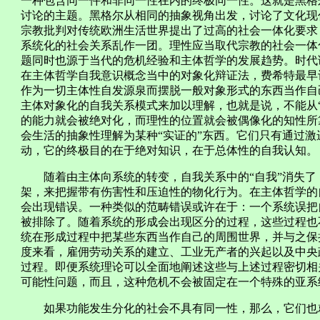
一种包含同一件和非同一性在内的终极同一性。这就是黑格
讨论的主题。黑格尔从相同的抽象视角出发，讨论了文化现
宗教批判对传统欧洲生活世界提出了过高的社会一体化要求
系统化的社会关系乱作一团。理性应当取代宗教的社会一体
题同时也源于当代的危机经验和主体哲学的发展趋势。时代
在主体哲学自我意识概念当中的对象化辩证法，费希特最早
作为一切主体性自发源泉而摆脱一般对象形式的东西当作自
主体对象化的自我关系模式来加以理解，也就是说，不能从
的能力就会被绝对化，而理性的位置就会被偶像化的知性所
会生活的抽象性理解为某种“实证的”东西。它们只有通过
动，它的终极目的在于绝对知识，在于总体性的自我认知。
随着由主体向系统的转变，自我关系中的“自我”消失了
架，来把握带有伤害性和压迫性的物化行为。在主体哲学的
会出现错误。一种类似的范畴错误或许在于：一个系统误把
被排除了。随着系统的形成会出现区分的过程，这些过程也不
统在形成过程中把某些东西当作自己的周围世界，并与之保
度来看，雇佣劳动关系的建立、工业无产者的兴起以及中央
过程。即便系统理论可以全面地阐述这些与上述过程密切相
可能性问题，而且，这种危机不会被固定在一个特殊的亚系
如果功能发生分化的社会不具有同一性，那么，它们也