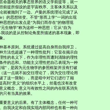
言命题相关的事态世界的语义学前提等，就一
些前提所假设的是宇宙秩序、主客体关系以及
论就被抛到了一边。卢曼的系统理论完成了从
ologie）的思想转变。不管“形而上学”一词的出现
种思想的出发点是“为我们而存在”的物理现
元生物学”称为这样一种思想：它从“自为
—我说的是从控制论角度所描述的基本现象，即
象。
基本原则。系统通过提高自身而自我捍卫，
种方法也超越了一种理性批判：它旨在揭示自
理性的名义下，作为非理性而遭到清除的理性
条件的总和。功能主义理性把自己表现为一种
退缩”，是因为元生物学的参照框架并没有打破
（这一点就不如交往理论了，因为交往理论用
破了这一限制），而是暗中对它们进行了颠
提高到“意义”的组织水平上，丝毫也没有改变
意义概念，意义与有效性之间的内在联系消失
的只有当真的效果。
要意义的后果。有了主体概念，任何一种可
。自我决定和自我实现内部同样也有着一种向