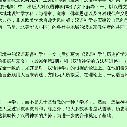
〈复刊辞〉中，出版人对汉语神学作出了如下解释：一、以汉语
术域建设神学学科，与儒家、道家、佛家思想以及各种现代主义
术典范，非以欧美学术旨趣为风向标；汉语神学亦应建设自己的
港、马星、北美华人小区）的各社会地域的汉语宗教学者的共同
语境中的汉语基督神学〉一文（后扩写为《汉语神学与历史哲学
据与意义〉（1996年第2期）和〈汉语神学的方法与进路〉（
完全一致的，尤其是对「汉语神学」的根据的论证上。在他们看
圣言必须用人言来表述，方能为人所接受。在理论上，一切语言
种「神学」，而不是关于基督教的一种「学术」。然而，汉语神
数人受过宗教学教育和训练之外，绝大多数学者是从哲学、历史
这就助长了汉语神学的声势，为进一步的合作奠定了基础。