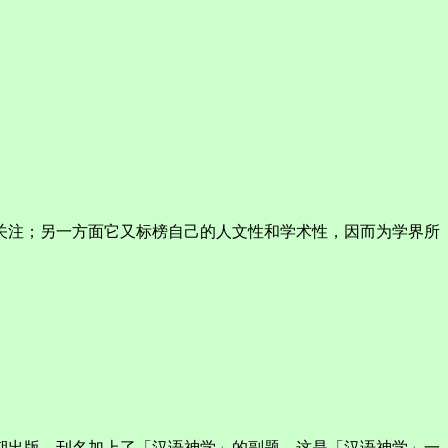
关注；另一方面它又标榜自己的人文性和学术性，因而为学界所
期出版。刊名加上了「汉语神学」的副题，这是「汉语神学」一