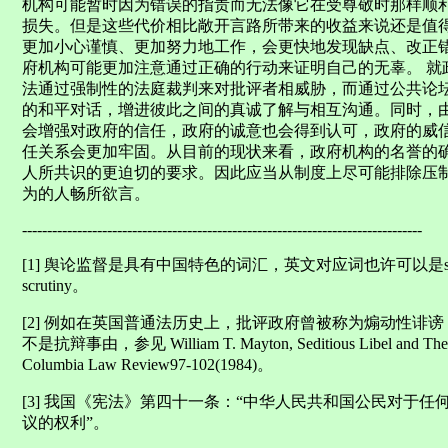
机构可能暂时因为错误的指责而无法像它在受尊敬时那样顺
损失。但是这些代价相比敞开言路所带来的收益来说还是值
更加小心谨慎、更加努力地工作，会更快地发现缺点、改正
府机构可能更加注意通过正确的行动来证明自己的无辜。 就
法通过强制性的法庭裁判来对批评者相威胁，而通过公共论
的和平对话，增进彼此之间的真诚了解与相互沟通。同时，
会增强对政府的信任，政府的诚意也会得到认可，政府的威
任关系会更加牢固。从目前的现状来看，政府机构的名誉的
人所共识的更迫切的要求。因此应当从制度上尽可能排除压
为的人畅所欲言。
--------------------------------------------------------------------------------
[1] 舆论监督是具有中国特色的词汇，英文对应词也许可以是surveillance 
scrutiny。
[2] 例如在英国普通法历史上，批评政府曾被称为煽动性诽谤（sed
不是抗辩事由，参见 William T. Mayton, Seditious Libel and The Los
Columbia Law Review97-102(1984)。
[3] 我国《宪法》第四十一条：“中华人民共和国公民对于
议的权利”。