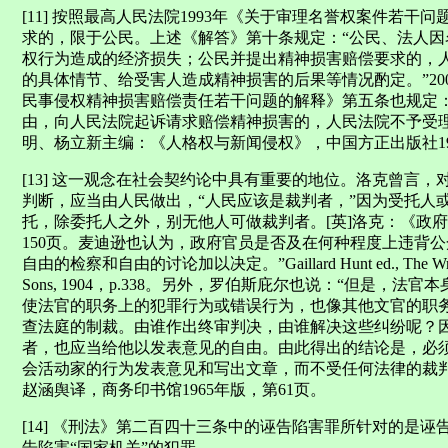
[11] 按照最高人民法院1993年《关于审理名誉权案件若
求的，限于公民。上述《解答》第十条规定：“公民、法人
权行为造成的经济损失；公民并提出精神损害赔偿要求的，
的具体情节、给受害人造成精神损害的后果等情况酌定。”20
民事侵权精神损害赔偿责任若干问题的解释》第五条也规定
由，向人民法院起诉请求赔偿精神损害的，人民法院不予受理”。
明、杨立新主编：《人格权与新闻侵权》，中国方正出版社199
[13] 这一观念在社会契约论中具有重要的地位。洛克曾言
判断，应当由人民做出，“人民应该是裁判者，”因为受托人
托，除委托人之外，别无他人可做裁判者。[英]洛克：《政府论
150页。麦迪逊也认为，政府官员是否及在何种程度上违背
自由的检察和自由的讨论加以决定。”Gaillard Hunt ed., The Writings o
Sons, 1904，p.338。另外，罗伯斯庇尔也说：“但是
使法官的职务上的犯罪行为或错误行为，也像其他文官的职
查法庭的制裁。由谁作出终审判决，由谁解决这些纠纷呢？
者，也应当给他以发表意见的自由。由此得出的结论是，必
会活动家的行为发表意见和写出文章，而不受任何法律的裁判
赵涵舆译，商务印书馆1965年版，第61页。
[14] 《刑法》第二百四十三条中的诬告陷害罪所针对的是
告陷害“国家机关”的犯罪。