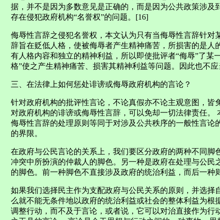
据，并不是因为多数意见是正确的，而是因为公共政策涉及
存在侵犯政府机构“名誉权”的问题。[16]
侮辱性言辞之侵犯名誉权，本文认为只有当侮辱性言辞针对
辞旨在贬低人格，使被侮辱者产生精神痛苦，所损害的是人
有人格内容和独立的精神利益，所以即使批评者“侮辱”了某
格”使之产生精神痛苦、损害其精神利益等问题。因此也不
三、在法律上如何惩处诽谤或侮辱政府机构的言论？
针对政府机构的批评性言论，不论真假亦不论主观意图，皆
对政府机构的诽谤或侮辱性言辞，可以免却一切法律责任。 
侮辱性言辞的处理原则等同于对涉及公共秩序的一般性言论
的界限。
在政府与公民言论的关系上，我们要区分政府的两种不同脚
冲突中所扮演的仲裁人的脚色。另一种是政府在处理与公民
的脚色。前一种脚色不直接涉及政府的统治利益，而后一种
如果我们选择民主作为支配政府与公民关系的原则，并选择
么就不能无条件地以政府的统治利益或社会的整体利益为根
调整行动，而不及于言论，或者说，它可以对治直接作为行