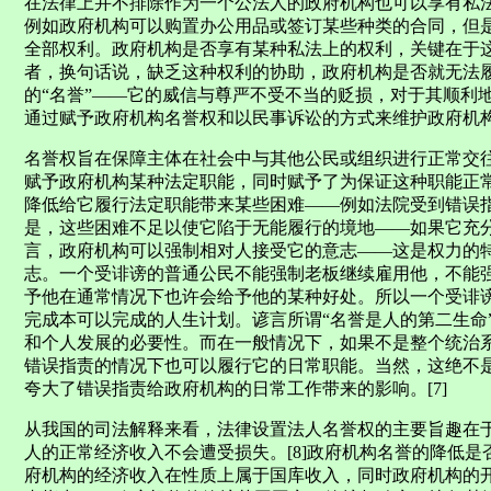
在法律上并不排除作为一个公法人的政府机构也可以享有私
例如政府机构可以购置办公用品或签订某些种类的合同，但
全部权利。政府机构是否享有某种私法上的权利，关键在于
者，换句话说，缺乏这种权利的协助，政府机构是否就无法履
的“名誉”——它的威信与尊严不受不当的贬损，对于其顺利
通过赋予政府机构名誉权和以民事诉讼的方式来维护政府机
名誉权旨在保障主体在社会中与其他公民或组织进行正常交
赋予政府机构某种法定职能，同时赋予了为保证这种职能正
降低给它履行法定职能带来某些困难——例如法院受到错误
是，这些困难不足以使它陷于无能履行的境地——如果它充
言，政府机构可以强制相对人接受它的意志——这是权力的
志。一个受诽谤的普通公民不能强制老板继续雇用他，不能
予他在通常情况下也许会给予他的某种好处。所以一个受诽
完成本可以完成的人生计划。谚言所谓“名誉是人的第二生命
和个人发展的必要性。而在一般情况下，如果不是整个统治
错误指责的情况下也可以履行它的日常职能。当然，这绝不
夸大了错误指责给政府机构的日常工作带来的影响。[7]
从我国的司法解释来看，法律设置法人名誉权的主要旨趣在
人的正常经济收入不会遭受损失。[8]政府机构名誉的降低
府机构的经济收入在性质上属于国库收入，同时政府机构的