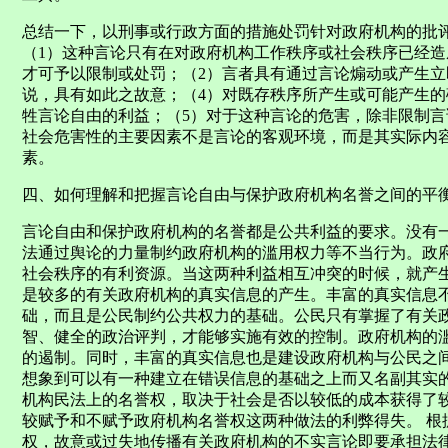
总结一下，以刑事或行政方面的措施处罚针对政府机构的批
（1）这种言论只有在对政府机构工作秩序或社会秩序已经
才可予以限制或处罚；（2）言者具有通过言论煽动或产生
说，具有如此之故意；（4）对既存秩序所产生或可能产生
牲言论自由的利益；（5）对于这种言论的危害，除非限制言
社会危害性的主要因素不是言论的客观环境，而是其实际内
素。
四、如何理解和把握言论自由与保护政府机构名誉之间的平
言论自由和保护政府机构的名誉都是公共利益的要求。没有
法通过舆论的力量制约政府机构的滥用权力等不当行为。政
社会秩序的有利资源。当这两种利益相互冲突的时候，就产
是较多的有关政府机构的真实信息的产生。丰富的真实信息
础，而且是公民制约公共权力的基础。公民只有掌握了有关
智、健全的政治评判，才能够实施有效的控制。政府机构的
的遏制。同时，丰富的真实信息也是建设政府机构与公民之
想象到可以有一种建立在错误信息的基础之上而又名副其实
机构民法上的名誉权，取决于社会是否以较低的成本获得了
较赋予和不赋予政府机构名誉权这两种做法的利弊得失。 根据
权，故意或过失地传播有关政府机构的不实言论即要承担法