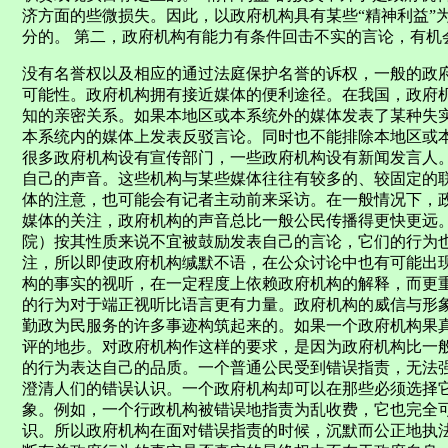
济方面的些微损失。因此，以政府机构具有某些“精神利益”
分的。 第二，政府机构有能力有条件回击不实的言论，有机
没有名誉权以及相应的通过法庭保护名誉的诉权，一般的政
可能性。政府机构拥有接近媒体的便利途径。在我国，政府
知的亲密关系。如果本地区或本系统外的媒体发表了某种失
本系统内的媒体上发表反驳言论。同时也不能排除本地区或
很多政府机构设有宣传部门，一些政府机构设有新闻发言人
自己的声音。这些机构与某些媒体往往有较多的、较固定的
体的注意，也可能会有记者主动前来采访。在一般情况下，
媒体的关注，政府机构的声音总比一般公民传播得更快更远
院）按其性质来说不宜被鼓励发表自己的言论，它们的行为
注，所以即使政府机构缄默不语，在公众讨论中也有可能出现
构的事实的视听，在一定程度上依赖政府机构的解释，而更
的行为对于端正视听比语言更有力量。政府机构的威信与形
勤政为民服务的许多事迹构筑起来的。如果一个政府机构果
评的地步。对政府机构作这样的要求，是因为政府机构比一般
的行为表达自己的品质。一个普通公民受到错误指责，无法
澄清人们的错误认识。一个政府机构却可以在那些必须选择
象。例如，一个行政机构被错误地指责为乱收费，它也完全
识。所以政府机构在面对错误指责的时候，沉默而公正地执法