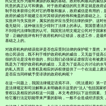
民众意见作为最终渊源的权威的基础。政府机构最高的威信
民意的真正认可和褒扬。对于政府威信的民主界定就是政府
制手段来获得公民对它的尊敬和服从，政府威信是有用的，
政府的威信不能建立在对其错误的粉饰和掩盖的基础之上。 
实批评与失实批评，属实的批评应当受到法律的保护。这时
毫无疑问，这种做法至少得到了法律上的承认。英国普通法历
不到现代法律制度的认可。我国宪法明文规定公民对于国家
望：正确的批评有利于政府机构纠正错误，改进工作，是最
基础之上的。
对政府机构的错误批评是否也应受到法律的保护呢？显然，
他公民误信，既不利于维护政府机构的威信，又无益于提高
假的言论是没有价值的，所以我们必须保证虚假言论有被肃
既是为了维护政府机构的威信，又是为了提高公共讨论的水平
的私人而言，名誉权及相应的诉权便提供了一个在法庭上肃
是否应当同样赋予受诽谤的政府机构呢？
在这一问题上，我国法律规定语焉不详。《民法通则》第一百
是法律规定和司法解释从未明确表示这里的“法人”包括国家
誉权以及相应的诉权这一问题，本文考虑到以下这些因素。 
给它履行法定职能带来严重的影响，一般不会造成经济损失