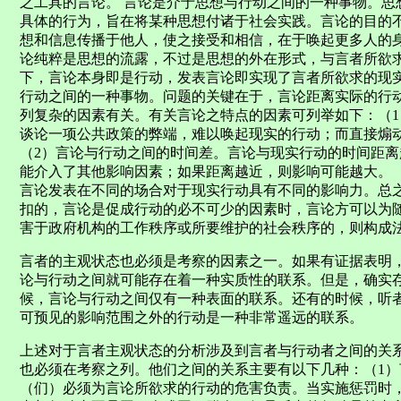
之工具的言论。 言论是介于思想与行动之间的一种事物。思
具体的行为，旨在将某种思想付诸于社会实践。言论的目的
想和信息传播于他人，使之接受和相信，在于唤起更多人的
论纯粹是思想的流露，不过是思想的外在形式，与言者所欲
下，言论本身即是行动，发表言论即实现了言者所欲求的现
行动之间的一种事物。问题的关键在于，言论距离实际的行动
列复杂的因素有关。有关言论之特点的因素可列举如下：（
谈论一项公共政策的弊端，难以唤起现实的行动；而直接煽
（2）言论与行动之间的时间差。言论与现实行动的时间距
能介入了其他影响因素；如果距离越近，则影响可能越大。
言论发表在不同的场合对于现实行动具有不同的影响力。总
扣的，言论是促成行动的必不可少的因素时，言论方可以为
害于政府机构的工作秩序或所要维护的社会秩序的，则构成
言者的主观状态也必须是考察的因素之一。如果有证据表明
论与行动之间就可能存在着一种实质性的联系。但是，确实存
候，言论与行动之间仅有一种表面的联系。还有的时候，听
可预见的影响范围之外的行动是一种非常遥远的联系。
上述对于言者主观状态的分析涉及到言者与行动者之间的关
也必须在考察之列。他们之间的关系主要有以下几种：（1
（们）必须为言论所欲求的行动的危害负责。当实施惩罚时