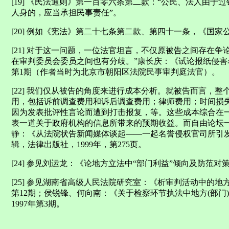
[19] 《民法通则》第一百零六条第二款：“公民、法人由
人身的，应当承担民事责任”。
[20] 例如《宪法》第二十七条第二款、第四十一条，《国
[21] 对于这一问题，一位法官坦言，不仅原被告之间存在
在审判委员会委员之间也有分歧。”康长庆：《试论报纸侵害名
第1期（作者当时为北京市朝阳区法院民事审判庭法官）。
[22] 我们仅从被告的角度来进行成本分析。就被告而言，
用，包括诉前调查费用和诉后调查费用；律师费用；时间损
因为发表批评性言论而遭到打击报复，等。这些成本综合在
表一道关于政府机构的信息所带来的预期收益。而自由论坛一般
静：《从法院状告新闻媒体谈起——一起名誉侵权官司所引发
辑，法律出版社，1999年，第275页。
[24] 参见刘运龙：《论地方立法中“部门利益”倾向及防范对
[25] 参见湖南省高级人民法院研究室：《析审判活动中的地
第12期；侯锐锋、何向南：《关于检察环节执法中地方(部门
1997年第3期。