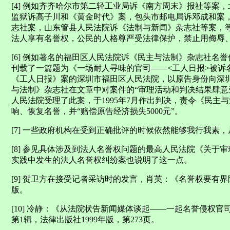
[4] 例如齐齐哈尔市第二轻工业局诉《南方周末》报社等案
监狱诉高子川和《黄金时代》案，包头市邮电局诉邓成和案
志社案，山东管县人民法院诉《法制与新闻》杂志社等案，等。
法人享有名誉权，公民的人格尊严受法律保护，禁止用侮辱
[6] 例如著名的福田区人民法院诉《民主与法制》杂志社名誉
刊载了一篇题为《一场耐人寻味的官司——<工人日报>被诉
《工人日报》案的深圳市福田区人民法院，以原告身份向深
与法制》杂志社在文章中对案件的“审理活动和判决结果肆意
人民法院受理了此案，于1995年7月作出判决，责令《民主
响、恢复名誉，并“赔偿原告经济损失5000元”。
[7] 一些政府机构在受到正确批评的时候依然能够我行我素
[8] 参见具体涉及到法人名誉权问题的最高人民法院《关于
实践中发生的法人名誉权纠纷案也说明了这一点。
[9] 贺卫方在接受记者采访时的发言，肖英：《名誉权要有界限
版。
[10] 冷静：《从法院状告新闻媒体谈起——一起名誉侵权
第1辑，法律出版社1999年版，第273页。