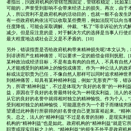
者指出，[9]政府机构的管辖范围固定，管辖权稳定，比如
可能的，声誉受到影响不会带来经济上的损失。再次，由于本
人，所以营利不是政府机构的活动目的，也就一般不会发生
有一些政府机构依法可以收取某些费用，例如法院可以向当
任度降低，可能会采取调解、仲裁、“私了”等非诉讼的方式
减少。但是应注意的是，对于解决方式的选择是当事人行使
最大程度地达成社会正义是不矛盾的。[10]
另外，错误指责是否给政府机构带来精神损失呢?本文认为
到诽谤而产生精神痛苦，可以要求一定的赔偿金得到抚慰。[1
某种政治或经济目标，不是有血有肉的自然人，不具有自然
人才能感受到的精神上的愉悦或痛苦。作为一种公法人的政
标或法定职责为已任，不像自然人那样可以同时追求精神世
到精神痛苦，却具有某种精神利益，例如“无形资产”等，错误
为，所谓“精神利益”，不过是体现为“良好的名誉”的一种
益，原因在于良好的名誉最终转化为一种现实利益。法人的
从它的良好的名誉中就得相对独立的精神愉悦。作为个人，“
受到相对独立的精神愉悦，可能愿意作为一个君子而继续穷
望通过此种善行所获得的好名誉使自己更加富裕起来。“精神
失。总之，法人的“精神利益”不过是名誉的别称，是现实利
机构的“精神利益”也是如此。政府机构的“精神利益”就是
职责或现实目标之上的。“精神利益”的损失不外乎是政府机