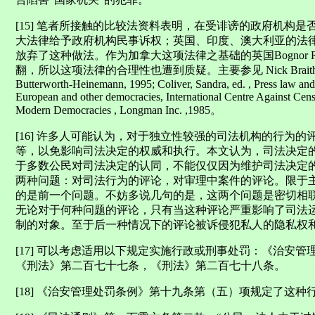
[15] 笔者所接触的比较法资料表明，在受诽谤的政府机构
大法律给予政府机构民事诉权；英国、印度、澳大利亚的法
放弃了这种做法。作为加拿大这项法律之基础的英国Bognor Regis 
翻，所以这项法律的合理性也遭到质疑。主要参见 Nick Braithwaite ed., T
Butterworth-Heinemann, 1995; Coliver, Sandra, ed. , Press law and 
European and other democracies, International Centre Against Cens
Modern Democracies , Longman Inc. ,1985。
[16] 许多人可能认为，对于独立性较强的司法机构的行为
等，以免影响司法决定的权威和执行。本文认为，司法决定
于多数公民对司法决定的认同，不能仅仅因为维护司法决定
两种问题：对司法行为的评论，对审理中案件的评论。限于
的是前一个问题。不妨多说几句的是，这两个问题是密切相
无论对于何种问题的评论，只有当这种评论严重影响了司法
制的对象。至于后一种情况下的评论被诉侵犯私人的隐私权
[17] 可以考虑适用以下规定实施行政或刑事处罚：《治安
《刑法》第二百七十七条，《刑法》第二百七十八条。
[18] 《治安管理处罚条例》第十九条第（五）项规定了这种