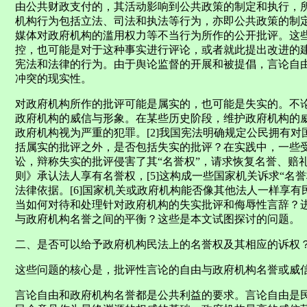
由公共财政支付的，其活动影响到公共政策的制定和执行，
机构行为包括立法、司法和执法等行为，亦即公共政策的制
媒体对政府机构的滥用权力等不当行为所作的公开批评。这
控，也可能是对于这种事实进行评论，或者就此提出改进的建议。所谓
宪法和法律的行为。由于舆论监督的开展和被提倡，言论自
冲突的现实性。
对政府机构所作的批评可能是属实的，也可能是失实的。不
政府机构的威信与形象。在某些历史阶段，维护政府机构的
政府机构视为严重的犯罪。[2]我国宪法明确规定公民拥有对
括属实的批评之外，是否包括失实的批评？在实践中，一些
讼，辩称失实的批评侵害了其“名誉权”，请求恢复名誉、赔礼
则》承认法人享有名誉权，[5]这构成一些国家机关诉求“名
法律依据。[6]国家机关或政府机构能否像其他法人一样享
当如何对待和处理针对政府机构的失实批评和侮辱性言辞？
与政府机构名誉之间的平衡？这些是本文试图探讨的问题。
二、是否可以给予政府机构民法上的名誉权及其相应的诉权
这些问题的核心是，批评性言论的自由与政府机构名誉或威
言论自由和政府机构名誉都是公共利益的要求。言论自由是