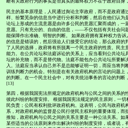
断有关政府行为的事实是否真实的最终权力不在于政府自身
民主的基本原理是，人民通过舆论主宰政府，而不是政府通
样、纷繁芜杂的信息当中进行分析和判断，然后在他们认为
论坛上形成的主流意愿是由许多公民的意愿汇聚而成的，一
意愿。只有充分的、自由的信息，——不仅包括有关社会问
能保障作出准确、明智的判断。 如果政府拥有某种权力告诉
的信息是错误的，然后强迫人们接受它的结论，那么政府的
了人民的选择，政府将有所脱离一个民主政府的性质。民主
能力。在公共论坛和法庭诉讼的关系上，应当看到公共论坛
坛的补充物，而不是替代物。法庭不能包办公共论坛所要解
入。法庭应当承认自己并不是总能够证明一切，而应当将判
训练判断力的机会。特别是在有关政府机构的言论的问题上
的判断。在一个民主社会中，对有关统治事务的言论的判断
[13]
第四，根据我国宪法所规定的政府机构与公民之间的关系的
彼此纠纷的制度安排。 根据我国宪法规定的民主原则，一切
民负责；公民有权利批评政府机构。这表明，公民与政府机
系，对政府机构的监督是公民行使民主权利的重要体现，而
推知，政府机构与公民之间的关系主要是一种公法关系。如
某些适当的公法原则来作出解决纠纷的制度安排，或者说，