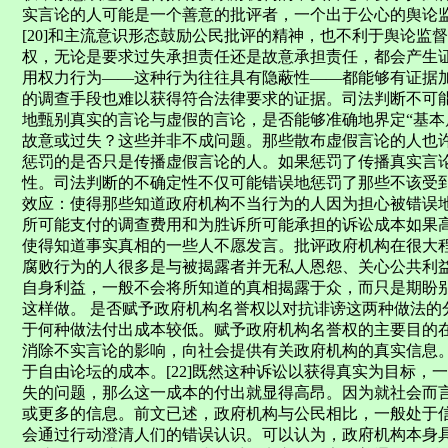
实言论的人可能是一个善意的批评者，一个出于公心的舆论
[20]和主流意识形态鼓励公民批评的精神，也不利于舆论监
权，无论是要求过失承担责任还是故意承担责任，都会产生
用权力行为——这种行为往往具有隐蔽性——都能够有证据
的调查手段也难以获得符合法律要求的证据。司法判断不可
地甄别真实的言论与虚假的言论，是否能够准确地界定“基本属实
故意或过失？这些并非不成问题。那些散布虚假言论的人也
惩罚的是否只是传播虚假言论的人。如果惩罚了传播真实言
性。司法判断的不确定性不仅可能错误地惩罚了那些不该受
效应：使得那些知道政府机构不当行为的人因为担心被错误
所可能支付的调查费用和为胜诉所可能承担的诉讼成本如果
使得知道事实真相的一些人不愿发言。批评政府机构在很大
腐败行为的人很多是与被揭露者并无私人恩怨、关心公共利
自身利益，一般不会将所知道的真相揭露于众，而只是期盼
这样做。 是否赋予政府机构名誉权以对抗诽谤这两种做法的
于何种做法付出成本较低。赋予政府机构名誉权的主要目的
消除不实言论的影响，向社会提供有关政府机构的真实信息
于自由论坛的成本。[22]既然这种诉讼以获得真实为目标，
失的问题，那么这一成本的付出就显得高昂。因为就社会而
或更多的信息。前文已述，政府机构与公民相比，一般处于
会通过行动澄清人们的错误认识。可以认为，政府机构本身