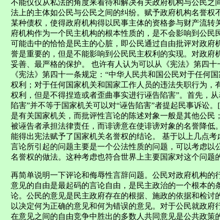
不能仅仅从私法的角度来看待和解决有关政府机构与公民之
法上的主体如公民与公民之间的纠纷。赋予政府机构名誉权
某种债权，使得政府机构得以民事主体的资格参与财产流转
府机构作为一个民主机构的根本性质的，是不会影响到公民
可能击中的恰恰是民主的心脏，即公民通过自由批评对政府
誉是重要的，但是不能影响到公民民主权利的实现。对政府
妥善、最严格的保护。 也许有人认为可以从《宪法》第四十
《宪法》第四十一条规定：“中华人民共和国公民对于任何
权利；对于任何国家机关和国家工作人员的违法失职行为，
权利，但是不得捏造或者歪曲事实进行诬告陷害”。首先，从
陷害”并不等于国家机关可以对“诬告陷害”者提起民事诉讼。[
是有关国家机关，而批评性言论的陈述对象一般是其他公民；
被诬告者承担法律责任，而诽谤意在使诽谤对象的名誉降低
能得出宪法赋予了国家机关名誉权的结论。 基于以上几点考
言论所引起的问题主要是一个公法性质的问题，可以考虑以
名誉权的做法。这种考虑也符合世界上主要国家对这个问题的处
再简单说明一下评论和侮辱性言辞问题。公民对政府机构的
意见的自由是最起码的言论自由，是民主政治的一个根本的
论。公民的意见是民主政府存在的根据、施政的依据和检讨
以决定何为正确的意见和何为错误的意见。对于公民就政府
在意见之间的自由竞争中胜出的多数人共同意见是公共政策