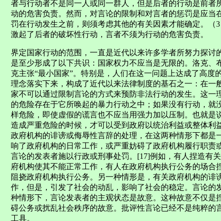
者与行动者不是同一人或同一群人，但是后者的行动是前者
动的危害负责。然而，对言论的限制和对言者的惩罚是应当
罚在行动发生之前，则须考虑其他的有关因素才能确定。（3）言者对
激起了后者的破坏性行动，言者不须为行动的危害负责。
界定国家行动的范围，一直是近代以来许多学者所努力探讨
是至少形成了以下共识：国家权力不应当是无限的。洛克、布
克主张“最小国家”。特别是，人们在这一问题上达成了高度
理念落实下来，构成了近代以来法律制度的基石之一：在一
家不可以通过限制言论的方式来预防非法行动的发生。这一
的危险存在于它所唤起的暴力行动之中；如果没有行动，就
样危险，即使虚假的谎言也不应当用强力加以压制。也就是
造成严重危险的时候，才可以受到政府以统治利益或整体利益
政府机构的诽谤或侮辱性言辞的处理，在这两种情形下都是
响了政府机构的日常工作，或严重妨碍了政府机构履行职责
言论的发表者施以行政或刑事处罚。[17]例如，有人捏造有
府机构使其不能正常工作，有人在政府机构执行公务的场合
阻挠政府机构执行公务。另一种情形是，有关政府机构的诽
作，但是，引发了社会的动乱，影响了社会的稳定。言论的发表
种情形下，言论发表者的主观状态是故意。这种故意不仅是
碍公务或扰乱社会秩序的故意。批评性言论已经不是纯粹的
工具。