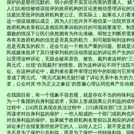
保护的是那些沉默的、弱小的受不实言论伤害的普通人。 赋
人们比相信被错误批评的政府机构的言论更相信受理诉讼的
法庭比受批评的政府机构更公正。而实际上，如果在人们看
这一假设就难以成立，因为人们也许并不相信某一法院所宣布
政府机构名誉权以及相应民事诉权的目的可能就要落空。制
腐败的情况下公民们依然拥有为作出准确、明智之判断所需
布有关政府机构的信息是否真实的权力，则可能影响到这种保
息是否真实的权力，还会引起一个相当严重的问题。那就是
民或媒体批评了其行使审判权的活动而提起的诉讼所产生的
以受理这种诉讼，无疑会破坏原告、被告、裁判者这样的“三
两元式，出现“自我裁判”的情形。因为这种诉讼不同于法院
讼。在这种诉讼中，裁判者在案件审理过程中的职能与它所
变成了两元式。“两元式架构无疑打破了诉讼关系中各方的
变，公众对其‘作为正义之象征’的普遍心理认同也将产生动摇”。
在我国目前，有一个现象不容忽视，就是存在不当的特殊利
为一个集团的自身利益追求，实际上形成脱离公共利益的或
过程中，[24]而且表现在执法过程中，[25]表现在部门主
而谋求对自身利益的保护；一些人组成的一个部门或机构也
对自身利益的保护。如果赋予政府机构名誉权以及相应的诉
诉讼来打击报复那些批评它的人，以钳人之口，获不受监督
并不是为了保护公共利益，而是为了保护一些特殊利益。同