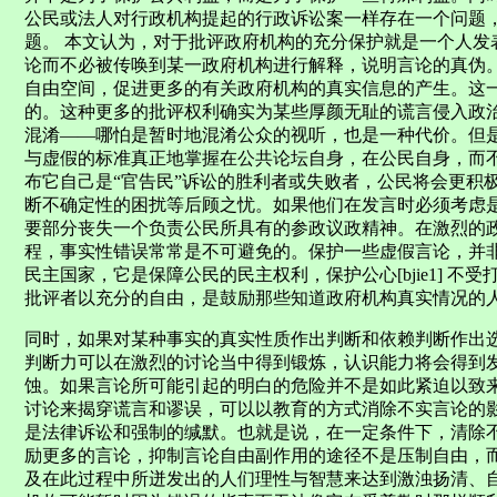
公民或法人对行政机构提起的行政诉讼案一样存在一个问题
题。 本文认为，对于批评政府机构的充分保护就是一个人发
论而不必被传唤到某一政府机构进行解释，说明言论的真伪
自由空间，促进更多的有关政府机构的真实信息的产生。这
的。这种更多的批评权利确实为某些厚颜无耻的谎言侵入政
混淆——哪怕是暂时地混淆公众的视听，也是一种代价。但
与虚假的标准真正地掌握在公共论坛自身，在公民自身，而
布它自己是“官告民”诉讼的胜利者或失败者，公民将会更积
断不确定性的困扰等后顾之忧。如果他们在发言时必须考虑
要部分丧失一个负责公民所具有的参政议政精神。在激烈的
程，事实性错误常常是不可避免的。保护一些虚假言论，并
民主国家，它是保障公民的民主权利，保护公心[bjie1] 
批评者以充分的自由，是鼓励那些知道政府机构真实情况的人站出
同时，如果对某种事实的真实性质作出判断和依赖判断作出
判断力可以在激烈的讨论当中得到锻炼，认识能力将会得到
蚀。如果言论所可能引起的明白的危险并不是如此紧迫以致
讨论来揭穿谎言和谬误，可以以教育的方式消除不实言论的
是法律诉讼和强制的缄默。也就是说，在一定条件下，清除
励更多的言论，抑制言论自由副作用的途径不是压制自由，
及在此过程中所迸发出的人们理性与智慧来达到激浊扬清、自