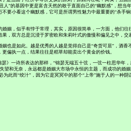
丑人”的基因中更是富含天然的敢于直面自己的“幽默感”，想当年
不要小看这个幽默感，它可是所谓男性魅力中最重要的“杀手锏
的婚姻，似乎有悖于常理，其实，原因很简单，一方面，他们往
结果，双方总是沉浸于罗密欧和朱莉叶式的傲慢和偏见之中，交
姻也是如此。越是优秀的人越是觉得自己是“奇货可居”，酒香不
，更偏执一点，结果往往是稻草却能卖出个黄金的价钱。
锦瑟》一诗所表达的那样，“锦瑟无端五十弦，一弦一柱思华年
，失望和无奈，永远都是婚姻大市场中永恒的主题，而成功的婚
必为此而“绞汁”，因为它是冥冥中的那个“上帝”施于人的一种