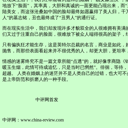
地放下“脸面”，其率真，大胆和真诚的一面更能凸现出来，而“
陆美女，而这张沧桑如中国的脸却最终如愿赢得了美人归，千万
人”的墓志铭，丑也最终成了“丑男人”的通行证。
而在现实生活中，我们却发现许多才貌双全的人很难拥有美满
们又过于注重自己的脸面，很难放下被众人端得很高的架子，
只有偏执狂才能生存，这是英特尔总裁的名言，商业是如此，婚
抛售，而那些表面看起来并不很优秀的人，却更大胆，更坦率
情感的迷雾终究不是一篇文章所能“点透”的，就好像李商隐《
暖玉生烟，此情可待成追忆，只是当时已惘然”。徘徊，等待
超越。 人类在婚姻上的迷茫并不是人类自己的过错，也大可不
是上帝防范和折磨人的一种手段。
中评网首发
中评网：www.china-review.com