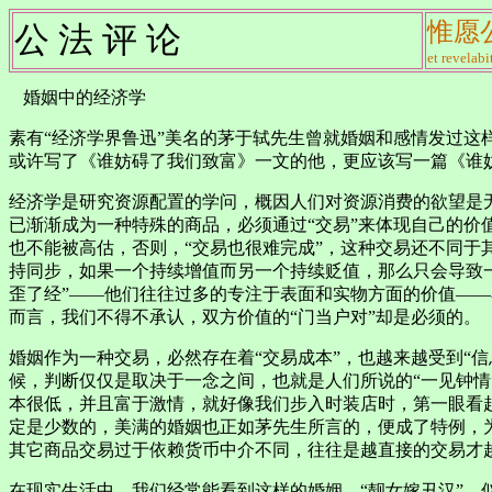
惟愿
公 法 评 论
et revelabi
婚姻中的经
素有“经济学界鲁迅”美名的茅于轼先生曾就婚姻和感情发过
或许写了《谁妨碍了我们致富》一文的他，更应该写一篇《谁
经济学是研究资源配置的学问，概因人们对资源消费的欲望是
已渐渐成为一种特殊的商品，必须通过“交易”来体现自己的价
也不能被高估，否则，“交易也很难完成”，这种交易还不同
持同步，如果一个持续增值而另一个持续贬值，那么只会导致一
歪了经”——他们往往过多的专注于表面和实物方面的价值—
而言，我们不得不承认，双方价值的“门当户对”却是必须的。
婚姻作为一种交易，必然存在着“交易成本”，也越来越受到“
候，判断仅仅是取决于一念之间，也就是人们所说的“一见钟
本很低，并且富于激情，就好像我们步入时装店时，第一眼看
定是少数的，美满的婚姻也正如茅先生所言的，便成了特例，
其它商品交易过于依赖货币中介不同，往往是越直接的交易才
在现实生活中，我们经常能看到这样的婚姻，“靓女嫁丑汉”，