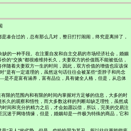
国
都是凑合过的，总有那么几对，整日打打闹闹，终究是离掉了，
余缺的一种手段。在注重自发和自主交易的市场经济社会，婚姻
价的“交换”都很难维持长久，夫妻双方的价值既不能被低估，
将伴随着夫妻双方一生的时间，因此，双方价值的增值也应该保
对”是有一定道理的，虽然这句话往往会被某些“歪脖子和尚念
——是不是富有涵养，富有品位，具有健全人格，但是，从总体
在有限的范围内和有限的时间内掌握对方足够的信息，大多的时
境长久的观察和悟性，而大多数这样的判断却缺乏理性，虽然成
的时间和充分的精力之后，才会如愿以偿，所以，完美的交易注
至沉迷于网络情缘，但是，婚姻却是一件极为特殊的商品，它和
是“丑人”的劣势，但是，也恰恰因为其丑，所以往往更能彻底