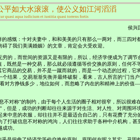
公平如大水滚滚，使公义如江河滔滔
tur quasi aqua iudicium et iustitia quasi torrens fortis
济学 侯兴
这样的感慨：十对夫妻中，和和美美的只有那么一两对，而三四对
妨碍了我们美满婚姻》的文章，肯定会大受欢迎。
无穷的，而世间的资源又是有限的，所以，经济学便成为了调节
值，既然是一种交易，那么就必须遵循等价交换的原则，任何不等
于其它商品的交易，并不是一蹴而就的，而是一个动态的过程，它
个结果，交易渐渐失衡并最终破裂，看来，古人所言的“门当户
—看对方挣钱多少，地位如何，而忽略了内在的和精神上的价值
信息不对称”的制约，由于每个人生活的圈子相对很窄，所以很难
情”，但是，成功的判断却往往来源于对生活、对人性、对周围环
起来中意的衣服，却往往并不是最适合自己的，只有花费了充分
为了打破信息不对称的鸿沟，人们往往求助于各种中介机构，甚
越成功。
似乎是扭曲了经济学等价交换的原则，原因何在呢？其实，丑固然