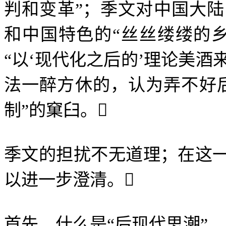
判和变革
”
；季文对中国大陆
和中国特色的
“
丝丝缕缕的
“
以
‘
现代化之后的
’
理论美酒
法一醉方休的，认为弄不好
制
”
的窠臼。

季文的担扰不无道理；在这
以进一步澄清。

首先，什么是
“
后现代思潮
”
，