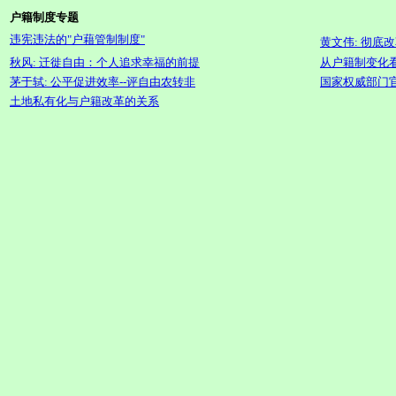
户籍制度专题
违宪违法的"户藉管制制度"
黄文伟:
彻底
改
秋风: 迁徙自由：个人追求幸福的前提
从户籍制变化
茅于轼: 公平促进效率--评自由农转非
国家权威部门
土地私有化与户籍改革的关系