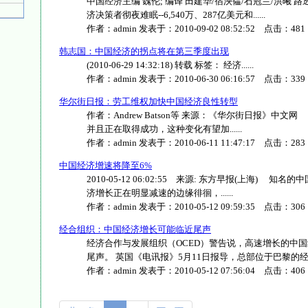
中国经济主编 魏伦; 编译 田建华/宿泱韫/石冠兰/洪曦 路
济决策者彻夜难眠--6,540万、287亿美元和......
作者：
admin
发表于：
2010-09-02 08:52:52
点击：
481
韩志国：中国经济的拐点将在第三季度出现
(2010-06-29 14:32:18) 转载 标签： 经济......
作者：
admin
发表于：
2010-06-30 06:16:57
点击：
339
华尔街日报：劳工维权加快中国经济良性转型
作者：Andrew Batson等 来源：《华尔街日报》
并且正在取得成功，这种变化有望加......
作者：
admin
发表于：
2010-06-11 11:47:17
点击：
283
中国经济增速将降至6%
2010-05-12 06:02:55 来源: 东方早报(上海)
济增长正在明显减速的边缘徘徊，......
作者：
admin
发表于：
2010-05-12 09:59:35
点击：
306
经合组织：中国经济增长可能临近尾声
经济合作与发展组织（OCED）警告说，高速增长的中
尾声。 英国《电讯报》5月11日报导，总部位于巴黎的经合组
作者：
admin
发表于：
2010-05-12 07:56:04
点击：
406