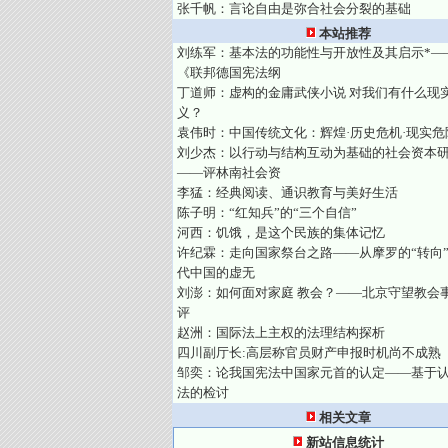
张千帆：言论自由是弥合社会分裂的基础
本站推荐
刘练军：基本法的功能性与开放性及其启示*—
《联邦德国宪法纲
丁道师：虚构的金庸武侠小说 对我们有什么现
义？
袁伟时：中国传统文化：辉煌·历史危机·现实危
刘少杰：以行动与结构互动为基础的社会资本
——评林南社会资
李猛：经典阅读、通识教育与美好生活
陈子明：“红知兵”的“三个自信”
河西：饥饿，是这个民族的集体记忆
许纪霖：走向国家祭台之路——从摩罗的“转向
代中国的虚无
刘澎：如何面对家庭 教会？——北京守望教会
评
赵洲：国际法上主权的法理结构探析
四川副厅长:高层称官员财产申报时机尚不成熟
邹奕：论我国宪法中国家元首的认定——基于
法的检讨
相关文章
新站信息统计