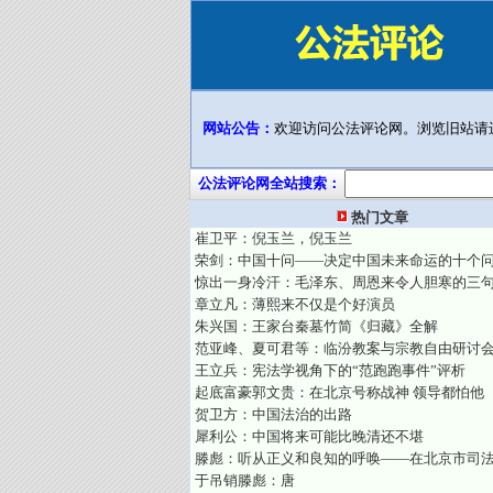
网站公告：
欢迎访问公法评论网。浏览旧站请
公法评论网全站搜索：
热门文章
崔卫平：倪玉兰，倪玉兰
荣剑：中国十问——决定中国未来命运的十个
惊出一身冷汗：毛泽东、周恩来令人胆寒的三
章立凡：薄熙来不仅是个好演员
朱兴国：王家台秦墓竹简《归藏》全解
范亚峰、夏可君等：临汾教案与宗教自由研讨
王立兵：宪法学视角下的“范跑跑事件”评析
起底富豪郭文贵：在北京号称战神 领导都怕他
贺卫方：中国法治的出路
犀利公：中国将来可能比晚清还不堪
滕彪：听从正义和良知的呼唤——在北京市司
于吊销滕彪：唐