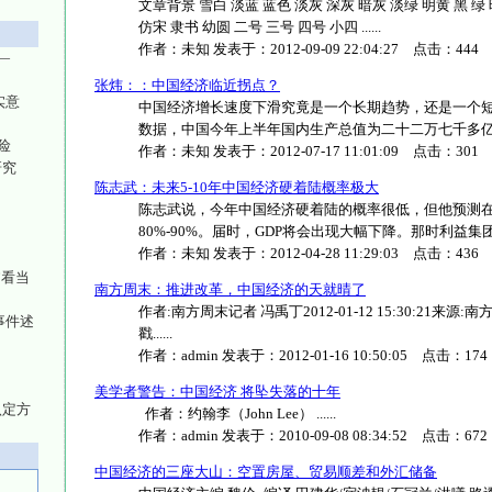
文章背景 雪白 淡蓝 蓝色 淡灰 深灰 暗灰 淡绿 明黄 黑 绿 
仿宋 隶书 幼圆 二号 三号 四号 小四 ......
作者：
未知
发表于：
2012-09-09 22:04:27
点击：
444
—
张炜：：中国经济临近拐点？
实意
中国经济增长速度下滑究竟是一个长期趋势，还是一个短
数据，中国今年上半年国内生产总值为二十二万七千多亿元人民
险
作者：
未知
发表于：
2012-07-17 11:01:09
点击：
301
研究
陈志武：未来5-10年中国经济硬着陆概率极大
陈志武说，今年中国经济硬着陆的概率很低，但他预测在
80%-90%。届时，GDP将会出现大幅下降。那时利益集团不得
作者：
未知
发表于：
2012-04-28 11:29:03
点击：
436
”看当
南方周末：推进改革，中国经济的天就晴了
作者:南方周末记者 冯禹丁2012-01-12 15:30:21来源
事件述
戳......
作者：
admin
发表于：
2012-01-16 10:50:05
点击：
174
美学者警告：中国经济 将坠失落的十年
认定方
作者：约翰李（John Lee） ......
作者：
admin
发表于：
2010-09-08 08:34:52
点击：
672
中国经济的三座大山：空置房屋、贸易顺差和外汇储备