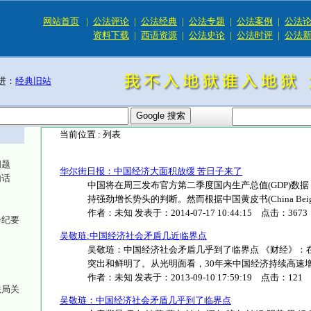
网站首页
|
公法评论
|
公法经典
|
公法专题
|
公法案例
|
公法
资料下载
|
西语资源
|
公法史论
|
公法时评
|
公法
进：
经典旧站
当前位置 :
列表
问题
华尔街日报：中国经济大面积放缓 苦日子来了
句话
中国将在周三发布官方第二季度国内生产总值(GDP)数
持强劲增长势头的判断。然而根据中国黄皮书(China Beige B.
作者：
未知
发表于：
2014-07-17 10:44:15
点击：
3673
会纪要
吴敬琏:中国经济社会矛盾几近临界点
吴敬琏：中国经济社会矛盾几乎到了临界点 《财经》：
突出和鲜明了。从光明面看，30年来中国经济持续高速增长。20
作者：
未知
发表于：
2013-09-10 17:59:19
点击：
121
法局关
吴敬琏：中国经济社会矛盾几乎到了临界点