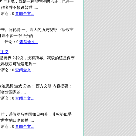
的潜力与困境，既是一种辩护性的论证，也是一
不预设普世......
评论：
0
查阅全文...
来。阿伦特 一、宏大的历史视野 《极权主
多一个甲子的......
8
评论：
0
查阅全文...
守主义
算是跨界？我说，没有跨界。我谈的还是保守
可能运用到一......
评论：
0
查阅全文...
政治思想 游戏 分类： 西方文明 内容提要：
家的......
评论：
0
查阅全文...
世纪初叶，适值罗马帝国如日初升，其权势似乎
口吻传播......
评论：
0
查阅全文...