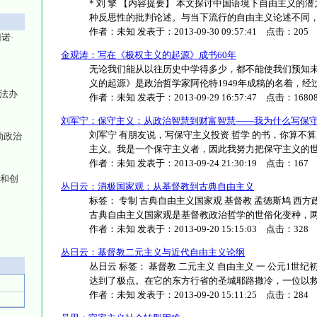
* 刘 擎 【内容提要】 本文探讨中国语境下自由主义
种反思性的批判论述。与当下流行的自由主义论述不同，作者并
作者：
未知
发表于：
2013-09-30 09:57:41
点击：
205
诺·
金观涛：写在《极权主义的起源》成书60年
无论我们能从以往历史中学得多少，都不能使我们预知未
义的起源》是政治哲学家阿伦特1949年成稿的名着，经过差不
依法办
作者：
未知
发表于：
2013-09-29 16:57:47
点击：
1680
刘军宁：保守主义：从政治智慧到财富智慧——我为什么写保
刘军宁 有朋友说，写保守主义投资 哲学 的书，你算不
勒政治
主义。我是一个保守主义者，因此我努力把保守主义的世界观尽
作者：
未知
发表于：
2013-09-24 21:30:19
点击：
167
梦和创
丛日云：消极国家观：从基督教到古典自由主义
标签： 专制 古典自由主义国家观 基督教 孟德斯鸠 西方
古典自由主义国家观是基督教政治哲学的世俗化变种，两者对国
作者：
未知
发表于：
2013-09-20 15:15:03
点击：
328
丛日云：基督教二元主义与近代自由主义论纲
丛日云 标签： 基督教 二元主义 自由主义 一 公元1
达到了极点。在它的东方行省的圣城耶路撒冷，一位以救世主的
作者：
未知
发表于：
2013-09-20 15:11:25
点击：
284