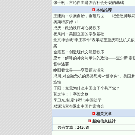
张千帆：言论自由是弥合社会分裂的基础
本站推荐
王建勋：求索自治，垂范后世——纪念恩师埃莉
奥斯特罗姆（1
成庆：政治秩序与心灵秩序
杨凤岗：美国立国的宗教基础
北京律协就"李庄事件"表示期望重庆司法机关
案
金耀基：创造现代文明新秩序
应奇：解释的冲突与承认的政治——查尔斯.泰
哲学述要
睁眼看世界——亨廷顿访谈录
冯川:对金融危机的另类思考--“落水狗”、美国
造性
于阳：究竟为什么中国出了个共产党？
莫之许：十字架之殇
季卫东:制度转型与中国法学
郑渊洁宣布退出中国作家协会
相关文章
新站信息统计
· 共有文章：2426篇