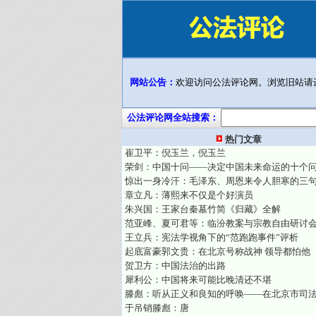
网站公告：
欢迎访问公法评论网。浏览旧站请
公法评论网全站搜索：
热门文章
崔卫平：倪玉兰，倪玉兰
荣剑：中国十问——决定中国未来命运的十个
惊出一身冷汗：毛泽东、周恩来令人胆寒的三
章立凡：薄熙来不仅是个好演员
朱兴国：王家台秦墓竹简《归藏》全解
范亚峰、夏可君等：临汾教案与宗教自由研讨
王立兵：宪法学视角下的“范跑跑事件”评析
起底富豪郭文贵：在北京号称战神 领导都怕他
贺卫方：中国法治的出路
犀利公：中国将来可能比晚清还不堪
滕彪：听从正义和良知的呼唤——在北京市司
于吊销滕彪：唐