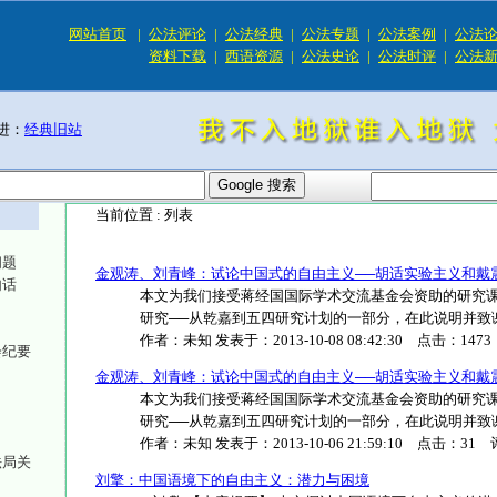
网站首页
|
公法评论
|
公法经典
|
公法专题
|
公法案例
|
公法
资料下载
|
西语资源
|
公法史论
|
公法时评
|
公法
进：
经典旧站
当前位置 :
列表
问题
金观涛、刘青峰：试论中国式的自由主义──胡适实验主义和戴
句话
本文为我们接受蒋经国国际学术交流基金会资助的研究
研究──从乾嘉到五四研究计划的一部分，在此说明并致谢。 
作者：
未知
发表于：
2013-10-08 08:42:30
点击：
1473
会纪要
金观涛、刘青峰：试论中国式的自由主义──胡适实验主义和戴
本文为我们接受蒋经国国际学术交流基金会资助的研究
研究──从乾嘉到五四研究计划的一部分，在此说明并致谢。 
作者：
未知
发表于：
2013-10-06 21:59:10
点击：
31
评
法局关
刘擎：中国语境下的自由主义：潜力与困境