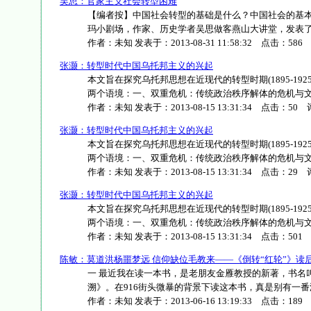
吴思：官家主义社会转型困难
【编者按】中国社会转型的基础是什么？中国社会的基本性
玛小剧场，作家、历史学者吴思做客燕山大讲堂，发表了题为《
作者：
未知
发表于：
2013-08-31 11:58:32
点击：
586
张灏：转型时代中国乌托邦主义的兴起
本文旨在探究乌托邦思想在近现代的转型时期(1895-19
两个语境：一、双重危机：传统政治秩序解体的危机与文化基本
作者：
未知
发表于：
2013-08-15 13:31:34
点击：
50
评
张灏：转型时代中国乌托邦主义的兴起
本文旨在探究乌托邦思想在近现代的转型时期(1895-19
两个语境：一、双重危机：传统政治秩序解体的危机与文化基本
作者：
未知
发表于：
2013-08-15 13:31:34
点击：
29
评
张灏：转型时代中国乌托邦主义的兴起
本文旨在探究乌托邦思想在近现代的转型时期(1895-19
两个语境：一、双重危机：传统政治秩序解体的危机与文化基本
作者：
未知
发表于：
2013-08-15 13:31:34
点击：
501
陈敏：莫道洪杨噩梦远 信仰缺位毛教来——《倒转“红轮”》读
一 最近我在读一本书，是老朋友金雁教授的新著，书名
溯》。在916街头微暴的背景下读这本书，真是别有一番滋味在心
作者：
未知
发表于：
2013-06-16 13:19:33
点击：
189