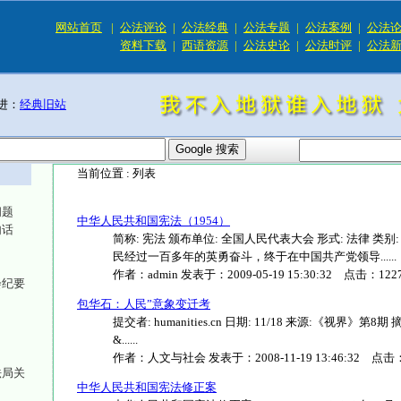
网站首页
|
公法评论
|
公法经典
|
公法专题
|
公法案例
|
公法
资料下载
|
西语资源
|
公法史论
|
公法时评
|
公法
进：
经典旧站
当前位置 :
列表
问题
中华人民共和国宪法（1954）
句话
简称: 宪法 颁布单位: 全国人民代表大会 形式: 法律 类别
民经过一百多年的英勇奋斗，终于在中国共产党领导......
作者：
admin
发表于：
2009-05-19 15:30:32
点击：
122
会纪要
包华石：人民”意象变迁考
提交者: humanities.cn 日期: 11/18 来源:《视
&......
作者：
人文与社会
发表于：
2008-11-19 13:46:32
点击
法局关
中华人民共和国宪法修正案