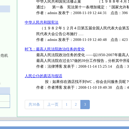
中华人民共和国宪法修正案 （１９８８年４月１
通过） 第一条 宪法第十一条增加规定： " 国家允许私营..
作者：
admin
发表于：
2008-11-19 12:44:31
点击：
396
中华人民共和国宪法
（１９８２年１２月４日第五届全国人民代表大会第五
民代表大会公告公布施行 ......
作者：
admin
发表于：
2008-11-19 12:40:48
点击：
423
时飞：最高人民法院政治任务的变化
最高人民法院政治任务的变化 ——以1950-2007年最
会危机
最高人民法院在过去57做的39分工作报告，分析其中所蕴...
作者：
法律博客
发表于：
2008-11-14 15:25:14
点击：
3
人民公仆的真话与假话
按：如果你在酒店找不到WC，你会去问服务员呢？还是去
行
作者：
作者博客
发表于：
2008-11-10 19:49:38
点击：
4
共30条
上一页
1
2
3