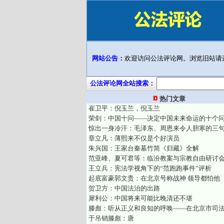
网站公告：
欢迎访问公法评论网。浏览旧站请
公法评论网全站搜索：
热门文章
崔卫平：倪玉兰，倪玉兰
荣剑：中国十问——决定中国未来命运的十个
惊出一身冷汗：毛泽东、周恩来令人胆寒的三
章立凡：薄熙来不仅是个好演员
朱兴国：王家台秦墓竹简《归藏》全解
范亚峰、夏可君等：临汾教案与宗教自由研讨
王立兵：宪法学视角下的“范跑跑事件”评析
起底富豪郭文贵：在北京号称战神 领导都怕他
贺卫方：中国法治的出路
犀利公：中国将来可能比晚清还不堪
滕彪：听从正义和良知的呼唤——在北京市司
于吊销滕彪：唐