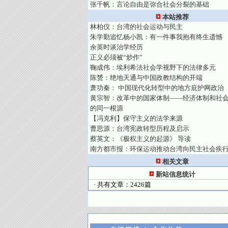
张千帆：言论自由是弥合社会分裂的基础
本站推荐
林柏仪：台湾的社会运动与民主
朱学勤追忆杨小凯：有一件事我抱有终生遗憾
余英时谈治学经历
正义必须被“炒作”
鞠成伟：埃利希法社会学视野下的法律多元
陈赟：绝地天通与中国政教结构的开端
萧功秦： 中国现代化转型中的地方庇护网政治
黄宗智：改革中的国家体制——经济体制和社
的同一根源
【冯克利】保守主义的法学来源
曹思源：台湾宪政转型历程及启示
蔡英文：《极权主义的起源》 导读
南方都市报：环保运动推动台湾向民主社会疾
相关文章
新站信息统计
· 共有文章：2426篇