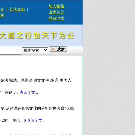
加入收藏
论文
|
公法文献
|
设为首页
新闻
网站地图
: 宪法 宪法、国家法 原文文件 序 言 中国人
7
评论：
0
查阅全文...
界》第8期 摘要:从跨语际和跨文化的分析角度考察“人民
：
207
评论：
0
查阅全文...