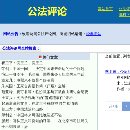
网站首页
|
公法评
资料下
网站公告：
欢迎访问公法评论网。浏览旧站请进：
经典旧站
公法评论网全站搜索：
当前位置 :
列
热门文章
崔卫平：倪玉兰，倪玉兰
荣剑：中国十问——决定中国未来命运的十个问题
季卫东：今后3
惊出一身冷汗：毛泽东、周恩来令人胆寒的三句话
在刚刚
章立凡：薄熙来不仅是个好演员
来，过去
朱兴国：王家台秦墓竹简《归藏》全解
作者：
范亚峰、夏可君等：临汾教案与宗教自由研讨会纪要
王立兵：宪法学视角下的“范跑跑事件”评析
起底富豪郭文贵：在北京号称战神 领导都怕他
共1条
1
贺卫方：中国法治的出路
犀利公：中国将来可能比晚清还不堪
滕彪：听从正义和良知的呼唤——在北京市司法局关
于吊销滕彪：唐