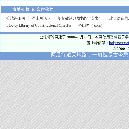
友情链接 & 合作伙伴
公法评论网
圣山网论坛
基督教经典图书馆（英文）
北大法律信
Liberty Library of Constitutional Classics
圣山网（.com）
公法评论网建于2000年5月26日。本网使用资料基
范亚峰信箱：
holymounta
© 2000
两足行遍天地路，一肩担尽古今愁