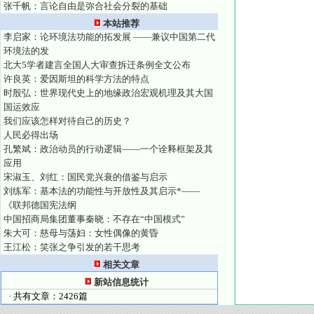
张千帆：言论自由是弥合社会分裂的基础
本站推荐
李启家：论环境法功能的拓发展 ——兼议中国第二代
环境法的发
北大5学者建言全国人大审查拆迁条例全文公布
许良英：爱因斯坦的科学方法的特点
时殷弘：世界现代史上的地缘政治宏观机理及其大国
国运效应
我们应该怎样对待自己的历史？
人民必得出场
孔繁斌：政治动员的行动逻辑——一个诠释框架及其
应用
宋淑玉、刘红：国民党兴衰的借鉴与启示
刘练军：基本法的功能性与开放性及其启示*——
《联邦德国宪法纲
中国招商局集团董事秦晓：不存在“中国模式”
朱大可：慈母与荡妇：女性偶像的黄昏
王江松：笑张之争引发的若干思考
相关文章
新站信息统计
· 共有文章：2426篇