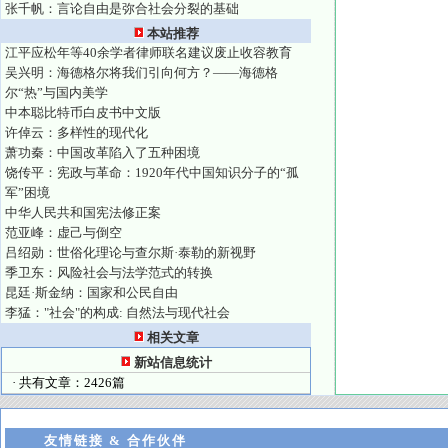
张千帆：言论自由是弥合社会分裂的基础
本站推荐
江平应松年等40余学者律师联名建议废止收容教育
吴兴明：海德格尔将我们引向何方？——海德格
尔“热”与国内美学
中本聪比特币白皮书中文版
许倬云：多样性的现代化
萧功秦：中国改革陷入了五种困境
饶传平：宪政与革命：1920年代中国知识分子的“孤
军”困境
中华人民共和国宪法修正案
范亚峰：虚己与倒空
吕绍勋：世俗化理论与查尔斯·泰勒的新视野
季卫东：风险社会与法学范式的转换
昆廷·斯金纳：国家和公民自由
李猛："社会"的构成: 自然法与现代社会
相关文章
新站信息统计
· 共有文章：2426篇
友情链接 & 合作伙伴