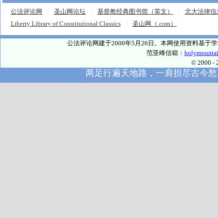
公法评论网
圣山网论坛
基督教经典图书馆（英文）
北大法律信
Liberty Library of Constitutional Classics
圣山网（.com）
公法评论网建于2000年5月26日。本网使用资料基
范亚峰信箱：
holymounta
© 2000
两足行遍天地路，一肩担尽古今愁