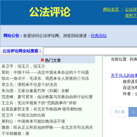
网站首页
|
公法评
资料下
网站公告：
欢迎访问公法评论网。浏览旧站请进：
经典旧站
公法评论网全站搜索：
当前位置 :
列
热门文章
崔卫平：倪玉兰，倪玉兰
荣剑：中国十问——决定中国未来命运的十个问题
关于马儿的故
惊出一身冷汗：毛泽东、周恩来令人胆寒的三句话
政府及
章立凡：薄熙来不仅是个好演员
应适当
朱兴国：王家台秦墓竹简《归藏》全解
作者：
范亚峰、夏可君等：临汾教案与宗教自由研讨会纪要
王立兵：宪法学视角下的“范跑跑事件”评析
起底富豪郭文贵：在北京号称战神 领导都怕他
共1条
1
贺卫方：中国法治的出路
犀利公：中国将来可能比晚清还不堪
滕彪：听从正义和良知的呼唤——在北京市司法局关
于吊销滕彪：唐