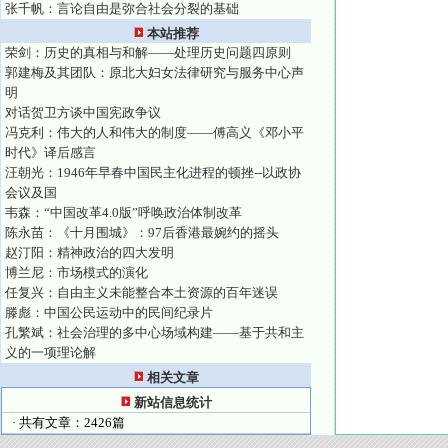
张千帆：言论自由是弥合社会分裂的基础
本站推荐
荣剑：历史的真相与和解——处理历史问题四原则
郭建梅及其团队：原北大妇女法律研究与服务中心声
明
对话贺卫方谈中国宪政争议
冯克利：伟大的人和伟大的制度——傅高义《邓小平
时代》译后感言
汪朝光：1946年早春中国民主化进程的顿挫--以政协
会议及国
韦森：“中国改革4.0版”呼唤政治体制改革
陈永苗：《十月围城》：97后香港最婉约的摇头
赵汀阳：精神政治的四大发明
博兰尼：市场模式的演化
任复兴：自由主义未能整合本土资源的百年迷误
滕彪：中国公民运动中的民间纪录片
孔繁斌：社会治理的多中心场域构建——基于共和主
义的一项理论解
相关文章
新站信息统计
· 共有文章：2426篇