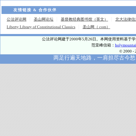
友情链接 & 合作伙伴
公法评论网
圣山网论坛
基督教经典图书馆（英文）
北大法律信
Liberty Library of Constitutional Classics
圣山网（.com）
公法评论网建于2000年5月26日。本网使用资料基
范亚峰信箱：
holymounta
© 2000
两足行遍天地路，一肩担尽古今愁