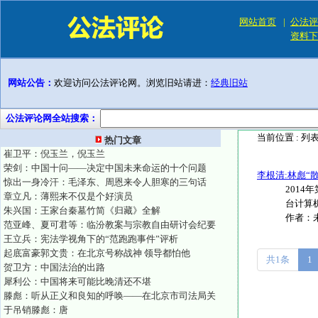
网站首页
|
公法评
资料下
网站公告：
欢迎访问公法评论网。浏览旧站请进：
经典旧站
公法评论网全站搜索：
当前位置 :
列
热门文章
崔卫平：倪玉兰，倪玉兰
荣剑：中国十问——决定中国未来命运的十个问题
李根清:林彪“
惊出一身冷汗：毛泽东、周恩来令人胆寒的三句话
2014
章立凡：薄熙来不仅是个好演员
台计算机
朱兴国：王家台秦墓竹简《归藏》全解
作者：
范亚峰、夏可君等：临汾教案与宗教自由研讨会纪要
王立兵：宪法学视角下的“范跑跑事件”评析
起底富豪郭文贵：在北京号称战神 领导都怕他
共1条
1
贺卫方：中国法治的出路
犀利公：中国将来可能比晚清还不堪
滕彪：听从正义和良知的呼唤——在北京市司法局关
于吊销滕彪：唐