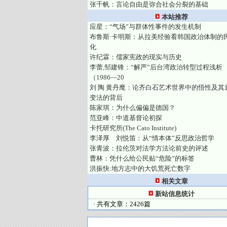
张千帆：言论自由是弥合社会分裂的基础
本站推荐
应星：“气场”与群体性事件的发生机制
布鲁斯·卡明斯：从拉美经验看韩国政治体制的
化
许纪霖：儒家宪政的现实与历史
李蕾,邹建锋：“解严”后台湾政治转型过程浅析
（1986—20
刘 陶 黄丹麾：论齐白石艺术世界中的悟性及其
变法的背后
陈家琪：为什么偏偏是德国？
范亚峰：中道基督论初探
卡托研究所(The Cato Institute)
李泽厚 刘悦笛：从“情本体”反思政治哲学
张青波：拉伦茨对法学方法论前史的评述
曹林：凭什么给公民贴“危险”的标签
洪振快:地方志中的大饥荒死亡数字
相关文章
新站信息统计
· 共有文章：2426篇