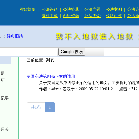
网站首页
|
公法评论
|
公法经典
|
公法专题
|
公法案例
|
公法
资料下载
|
西语资源
|
公法史论
|
公法时评
|
公法
进：
经典旧站
当前位置 :
列表
问题
美国宪法第四修正案的适用
句话
关于美国宪法第四修正案的适用的译文。主要探讨的是警察
作者：
admin
发表于：
2009-05-22 19:01:21
点击：
712
会纪要
共1条
1
法局关