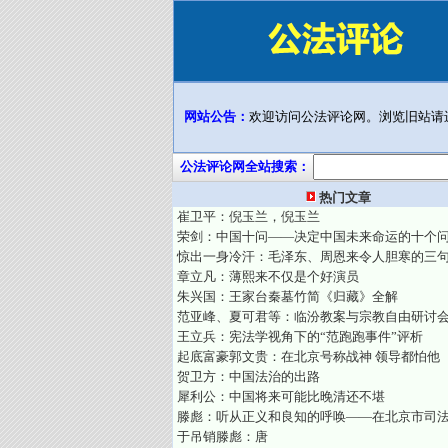
网站公告：
欢迎访问公法评论网。浏览旧站请
公法评论网全站搜索：
热门文章
崔卫平：倪玉兰，倪玉兰
荣剑：中国十问——决定中国未来命运的十个
惊出一身冷汗：毛泽东、周恩来令人胆寒的三
章立凡：薄熙来不仅是个好演员
朱兴国：王家台秦墓竹简《归藏》全解
范亚峰、夏可君等：临汾教案与宗教自由研讨
王立兵：宪法学视角下的“范跑跑事件”评析
起底富豪郭文贵：在北京号称战神 领导都怕他
贺卫方：中国法治的出路
犀利公：中国将来可能比晚清还不堪
滕彪：听从正义和良知的呼唤——在北京市司
于吊销滕彪：唐