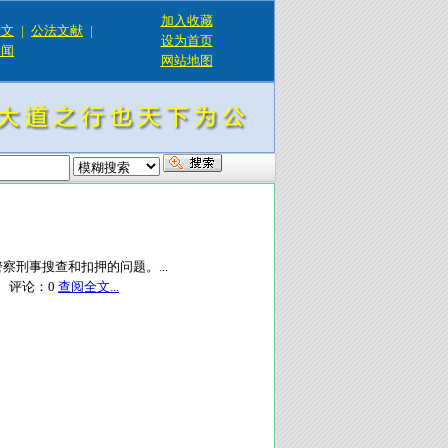
加入收藏
论文
|
公法文献
|
设为首页
新闻
网站地图
刑事搜查和扣押的问题。...
评论：
0
查阅全文...