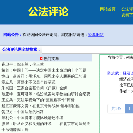
网站首页
|
公法评
资料下
网站公告：
欢迎访问公法评论网。浏览旧站请进：
经典旧站
公法评论网全站搜索：
当前位置 :
列
热门文章
崔卫平：倪玉兰，倪玉兰
荣剑：中国十问——决定中国未来命运的十个问题
陈志武：经济
惊出一身冷汗：毛泽东、周恩来令人胆寒的三句话
经济改
章立凡：薄熙来不仅是个好演员
改革已经
朱兴国：王家台秦墓竹简《归藏》全解
作者：
范亚峰、夏可君等：临汾教案与宗教自由研讨会纪要
王立兵：宪法学视角下的“范跑跑事件”评析
起底富豪郭文贵：在北京号称战神 领导都怕他
共1条
1
贺卫方：中国法治的出路
犀利公：中国将来可能比晚清还不堪
滕彪：听从正义和良知的呼唤——在北京市司法局关
于吊销滕彪：唐