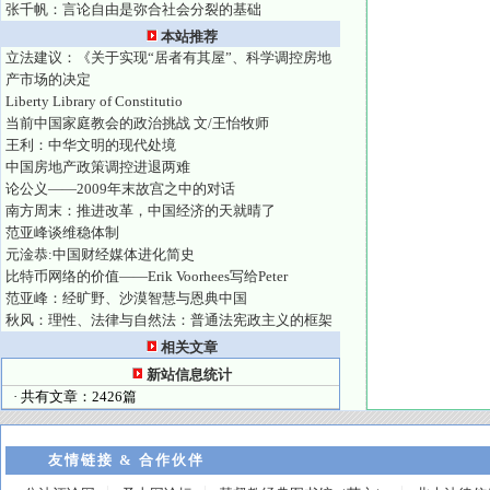
张千帆：言论自由是弥合社会分裂的基础
本站推荐
立法建议：《关于实现“居者有其屋”、科学调控房地
产市场的决定
Liberty Library of Constitutio
当前中国家庭教会的政治挑战 文/王怡牧师
王利：中华文明的现代处境
中国房地产政策调控进退两难
论公义——2009年末故宫之中的对话
南方周末：推进改革，中国经济的天就晴了
范亚峰谈维稳体制
元淦恭:中国财经媒体进化简史
比特币网络的价值——Erik Voorhees写给Peter
范亚峰：经旷野、沙漠智慧与恩典中国
秋风：理性、法律与自然法：普通法宪政主义的框架
相关文章
新站信息统计
· 共有文章：2426篇
友情链接 & 合作伙伴