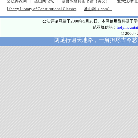
公法评论网
圣山网论坛
基督教经典图书馆（英文）
北大法律信
Liberty Library of Constitutional Classics
圣山网（.com）
公法评论网建于2000年5月26日。本网使用资料基
范亚峰信箱：
holymounta
© 2000
两足行遍天地路，一肩担尽古今愁