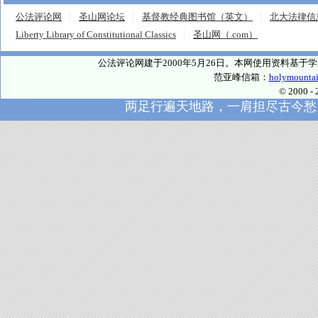
公法评论网
圣山网论坛
基督教经典图书馆（英文）
北大法律信
Liberty Library of Constitutional Classics
圣山网（.com）
公法评论网建于2000年5月26日。本网使用资料基
范亚峰信箱：
holymounta
© 2000
两足行遍天地路，一肩担尽古今愁