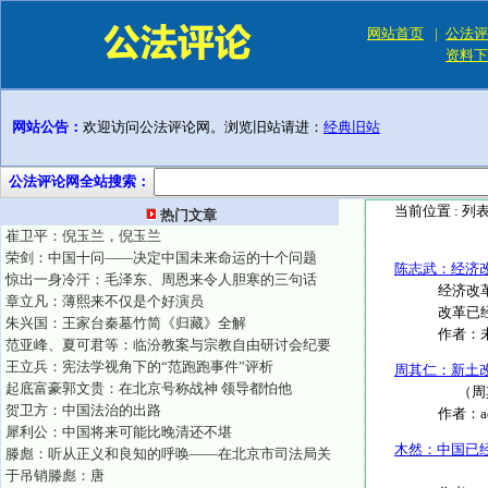
网站首页
|
公法评
资料下
网站公告：
欢迎访问公法评论网。浏览旧站请进：
经典旧站
公法评论网全站搜索：
当前位置 :
列
热门文章
崔卫平：倪玉兰，倪玉兰
荣剑：中国十问——决定中国未来命运的十个问题
陈志武：经济
惊出一身冷汗：毛泽东、周恩来令人胆寒的三句话
经济改
章立凡：薄熙来不仅是个好演员
改革已经
朱兴国：王家台秦墓竹简《归藏》全解
作者：
范亚峰、夏可君等：临汾教案与宗教自由研讨会纪要
王立兵：宪法学视角下的“范跑跑事件”评析
周其仁：新土
起底富豪郭文贵：在北京号称战神 领导都怕他
（周其
贺卫方：中国法治的出路
作者：
犀利公：中国将来可能比晚清还不堪
木然：中国已
滕彪：听从正义和良知的呼唤——在北京市司法局关
中国进
于吊销滕彪：唐