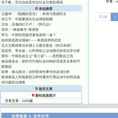
作者：
张千帆：言论自由是弥合社会分裂的基础
本站推荐
王建坤：《隐藏的宪法》：林肯与美国民主
共3条
1
孙立平：中国要跳出社会维稳怪圈
王怡：灵魂的钉子户：《阿凡达》
高华：“林彪事件”再调查
李凡：中国转型能否避免崩溃一途？
如何挑选商业领袖?——美国选举的启发
北大五教授致信全国人大建言废改《拆迁条例》
苗连营、李永超：公民维权之运动模式的宪法学分析
荣剑：中国自由主义“第三波”——思想聚会之四
修远基金会：新时代中国社会结构的演变及未来的可
能挑战
徐勇：接点政治：农村群体性事件的县域分析
敦请最高人民检察院立即对重庆打黑运动中的刑讯逼
供问题依法调查
相关文章
新站信息统计
· 共有文章：2426篇
友情链接 & 合作伙伴