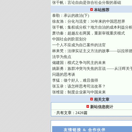
张千帆：言论自由是弥合社会分裂的基础
本站推荐
泰勒：承认的政治(下)
徐友渔：分化与流变：30年来的中国思想界
张千帆：集权或分权？地方自治的成本利益分
萧功秦：超越左右两翼，重新审视重庆模式
中国社会的阶层划分
一个人不应成为自己案件的法官
林来梵：法律实证主义方法的故事——以拉班
法学为焦点
储建国：模式之争与民主的未来
姚新勇：族群冲突与失焦的言说 ——从汪晖关
问题的思考谈
李猛：做个好人，难且值得
张玉录：该怎样思考司法改革？
张维迎：制度企业家与中国未来
相关文章
新站信息统计
· 共有文章：2426篇
友情链接 & 合作伙伴