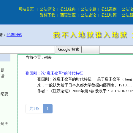
网站首页
|
公法评论
|
公法经典
|
公法专题
|
公法案例
|
公法
资料下载
|
西语资源
|
公法史论
|
公法时评
|
公法
进：
经典旧站
当前位置 :
列表
问题
张国刚：论“唐宋变革”的时代特征
句话
张国刚：论唐宋变革的时代特征 一 关于唐宋变革（Tang Sun
来，一般认为始于日本京都大学教授内藤湖南。1910......
作者：
《江汉论坛》2006年第3卷
发表于：
2018-10-25 0
会纪要
共1条
1
法局关