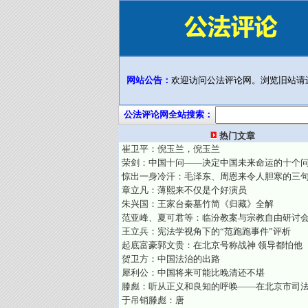
网站公告：
欢迎访问公法评论网。浏览旧站请
公法评论网全站搜索：
热门文章
崔卫平：倪玉兰，倪玉兰
荣剑：中国十问——决定中国未来命运的十个
惊出一身冷汗：毛泽东、周恩来令人胆寒的三
章立凡：薄熙来不仅是个好演员
朱兴国：王家台秦墓竹简《归藏》全解
范亚峰、夏可君等：临汾教案与宗教自由研讨
王立兵：宪法学视角下的“范跑跑事件”评析
起底富豪郭文贵：在北京号称战神 领导都怕他
贺卫方：中国法治的出路
犀利公：中国将来可能比晚清还不堪
滕彪：听从正义和良知的呼唤——在北京市司
于吊销滕彪：唐