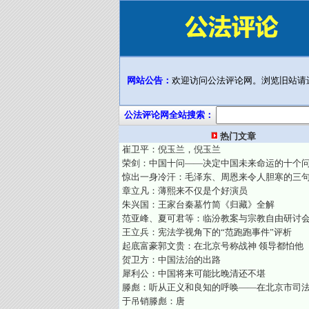
网站公告：
欢迎访问公法评论网。浏览旧站请
公法评论网全站搜索：
热门文章
崔卫平：倪玉兰，倪玉兰
荣剑：中国十问——决定中国未来命运的十个
惊出一身冷汗：毛泽东、周恩来令人胆寒的三
章立凡：薄熙来不仅是个好演员
朱兴国：王家台秦墓竹简《归藏》全解
范亚峰、夏可君等：临汾教案与宗教自由研讨
王立兵：宪法学视角下的“范跑跑事件”评析
起底富豪郭文贵：在北京号称战神 领导都怕他
贺卫方：中国法治的出路
犀利公：中国将来可能比晚清还不堪
滕彪：听从正义和良知的呼唤——在北京市司
于吊销滕彪：唐