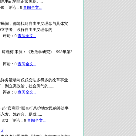
书记的非正常离职。...
40
评论：
0
查阅全文...
在民间，都能找到自由主义理念与具体实
者、践行自由主义理念的......
评论：
0
查阅全文...
谭晓梅 来源：《政治学研究》1998年第3
评论：
0
查阅全文...
比洋务运动与戊戌变法多得多的改革事业，
立宪政治，社会风气的......
评论：
0
查阅全文...
一起“官商匪”联合打杀护地农民的涉法事
姚连合、易成......
：
372
评论：
0
查阅全文...
虚无