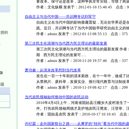
要改革。保守还是改革，这种争执非常尖锐，导致了两届总
作者：
文化纵横
发表于：
2012-01-16 15:46:45
点击：
9
自由主义与当代中国——共识网专访刘军宁
自由主义在当代中国的影响毋庸置疑，无论在学界还是
践。近日，共识网专访了当代中国较早研究自由主义的独立学
教授的
作者：
admin
发表于：
2012-01-13 08:55:13
点击：
375
第三次民主化浪潮与当代西方民主理论的最新发展
生
第三次民主化浪潮与当代西方民主理论的最新发展 作者：
期 西方民主理论的发展可......
作者：
admin
发表于：
2010-11-20 19:57:46
点击：
337
萧功秦：从清末改革想到当代改革
像
发生在一百一十年前的清末新政，在十一年中，做成了
从禁鸦片、废科举，发展实业、推行现代教育与法制改革，到
问题
作者：
admin
发表于：
2010-11-19 08:42:17
点击：
299
当代农民领袖如何推动中国的农民运动
2010年4月4日上午，河南省固始县汪棚乡大皮村发生了
件。打伤农民领袖周德才及护地农民汪凳友、汪登举、汪永发、
作者：
固始县农民
发表于：
2010-10-17 10:10:43
点击
许纪霖：走向国家祭台之路——从摩罗的“转向”看当代中国的