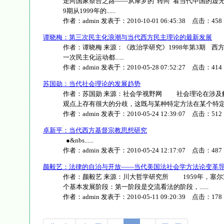
走向国家祭台之路——从摩罗的“转向”看当代中国的虚无
9期从1999年的......
作者：
admin
发表于：
2010-10-01 06:45:38
点击：
458
谭晓梅：第三次民主化浪潮与当代西方民主理论的最新发展
作者：谭晓梅 来源：《政治学研究》1998年第3期 
一次民主化运动都......
作者：
admin
发表于：
2010-05-28 07:52:27
点击：
414
苏国勋：当代社会理论的发展趋势
作者：苏国勋 来源：社会学视野网 社会理论在涉及
观点上存有很大的分歧，这既与某种特定方法在某个特定学科中
作者：
admin
发表于：
2010-05-24 12:39:07
点击：
512
卓新平：当代西方基督宗教思想研究
●&nbs......
作者：
admin
发表于：
2010-05-24 12:17:07
点击：
487
颜毅艺：法律的自治与开放——当代美国法社会学方法论变革
作者：颜毅艺 来源：川大哲学研究所 1959年，塞
个基本发展阶段：第一阶段是交流看法的阶段，......
作者：
admin
发表于：
2010-05-11 09:20:39
点击：
178