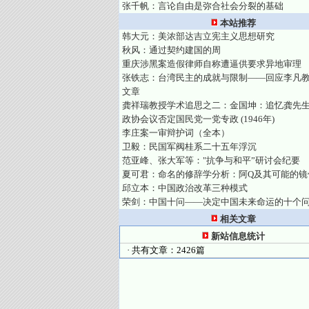
张千帆：言论自由是弥合社会分裂的基础
本站推荐
韩大元：美浓部达吉立宪主义思想研究
秋风：通过契约建国的周
重庆涉黑案造假律师自称遭逼供要求异地审理
张铁志：台湾民主的成就与限制——回应李凡
文章
龚祥瑞教授学术追思之二：金国坤：追忆龚先
政协会议否定国民党一党专政 (1946年)
李庄案一审辩护词（全本）
卫毅：民国军阀桂系二十五年浮沉
范亚峰、张大军等："抗争与和平”研讨会纪要
夏可君：命名的修辞学分析：阿Q及其可能的镜
邱立本：中国政治改革三种模式
荣剑：中国十问——决定中国未来命运的十个
相关文章
新站信息统计
· 共有文章：2426篇