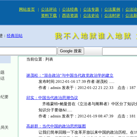
网站首页
|
公法评论
|
公法经典
|
公法专题
|
公法案例
|
公法
资料下载
|
西语资源
|
公法史论
|
公法时评
|
公法
进：
经典旧站
当前位置 :
列表
问题
谢茂松：“混合政治”与中国当代政党政治学的建立
句话
发布时间:2012-01-16 17:39 作者:谢茂松 ......
作者：
admin
发表于：
2012-01-22 21:22:33
点击：
187
会纪要
邱实：中国当代政治思潮刍议
齐格蒙特•鲍曼曾在《立法者与阐释者》中区分了知识
知识分子要做&l......
作者：
admin
发表于：
2012-01-19 08:47:39
点击：
181
高超群：当代中国的政治思想版图
法局关
让我们简单回顾一下改革开放以来中国的政治历程。在1