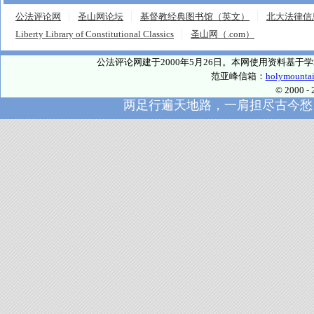
公法评论网
圣山网论坛
基督教经典图书馆（英文）
北大法律信
Liberty Library of Constitutional Classics
圣山网（.com）
公法评论网建于2000年5月26日。本网使用资料基
范亚峰信箱：
holymounta
© 2000
两足行遍天地路，一肩担尽古今愁