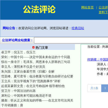
网站首页
|
公法评
资料下
网站公告：
欢迎访问公法评论网。浏览旧站请进：
经典旧站
公法评论网全站搜索：
当前位置 :
列
热门文章
崔卫平：倪玉兰，倪玉兰
荣剑：中国十问——决定中国未来命运的十个问题
何炳棣：中国国
惊出一身冷汗：毛泽东、周恩来令人胆寒的三句话
演讲人：
章立凡：薄熙来不仅是个好演员
年清华大
朱兴国：王家台秦墓竹简《归藏》全解
作者：
范亚峰、夏可君等：临汾教案与宗教自由研讨会纪要
王立兵：宪法学视角下的“范跑跑事件”评析
起底富豪郭文贵：在北京号称战神 领导都怕他
共1条
1
贺卫方：中国法治的出路
犀利公：中国将来可能比晚清还不堪
滕彪：听从正义和良知的呼唤——在北京市司法局关
于吊销滕彪：唐