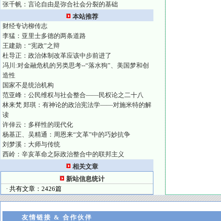
张千帆：言论自由是弥合社会分裂的基础
本站推荐
财经专访柳传志
李猛：亚里士多德的两条道路
王建勋：“宪政”之辩
杜导正：政治体制改革应该中步前进了
冯川:对金融危机的另类思考--“落水狗”、美国梦和创
造性
国家不是统治机构
范亚峰：公民维权与社会整合——民权论之二十八
林来梵 郑琪：有神论的政治宪法学——对施米特的解
读
许倬云：多样性的现代化
杨基正、吴精通：周恩来“文革”中的巧妙抗争
刘梦溪：大师与传统
西岭：辛亥革命之际政治整合中的联邦主义
相关文章
新站信息统计
· 共有文章：2426篇
友情链接 & 合作伙伴