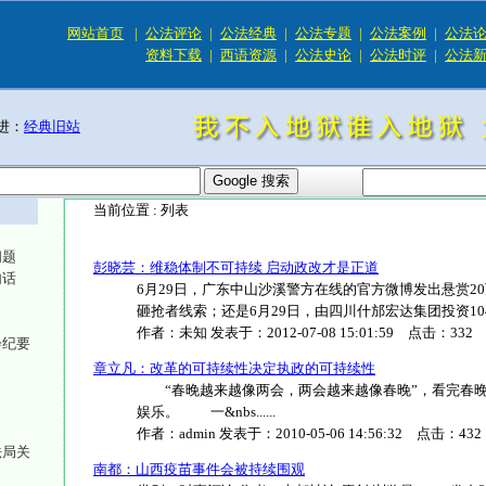
网站首页
|
公法评论
|
公法经典
|
公法专题
|
公法案例
|
公法
资料下载
|
西语资源
|
公法史论
|
公法时评
|
公法
进：
经典旧站
当前位置 :
列表
问题
彭晓芸：维稳体制不可持续 启动政改才是正道
句话
6月29日，广东中山沙溪警方在线的官方微博发出悬赏2
砸抢者线索；还是6月29日，由四川什邡宏达集团投资104亿元
作者：
未知
发表于：
2012-07-08 15:01:59
点击：
332
会纪要
章立凡：改革的可持续性决定执政的可持续性
“春晚越来越像两会，两会越来越像春晚”，看完春晚
娱乐。 一&nbs......
作者：
admin
发表于：
2010-05-06 14:56:32
点击：
432
法局关
南都：山西疫苗事件会被持续围观