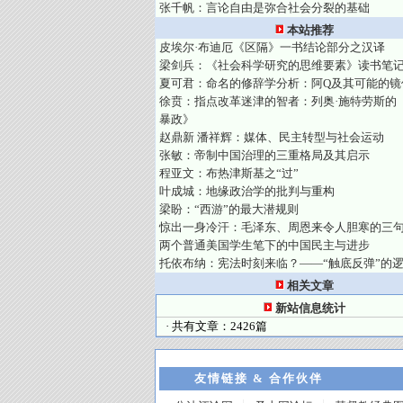
张千帆：言论自由是弥合社会分裂的基础
本站推荐
皮埃尔·布迪厄《区隔》一书结论部分之汉译
梁剑兵：《社会科学研究的思维要素》读书笔
夏可君：命名的修辞学分析：阿Q及其可能的镜
徐贲：指点改革迷津的智者：列奥·施特劳斯的
暴政》
赵鼎新 潘祥辉：媒体、民主转型与社会运动
张敏：帝制中国治理的三重格局及其启示
程亚文：布热津斯基之“过”
叶成城：地缘政治学的批判与重构
梁盼：“西游”的最大潜规则
惊出一身冷汗：毛泽东、周恩来令人胆寒的三
两个普通美国学生笔下的中国民主与进步
托依布纳：宪法时刻来临？——“触底反弹”的
相关文章
新站信息统计
· 共有文章：2426篇
友情链接 & 合作伙伴