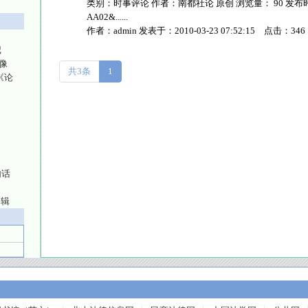
类别：时事评论 作者：南都社论 原创 浏览量： 90 发布时间
AA02&......
作者：
admin
发表于：
2010-03-23 07:52:15
点击：
346
记
像
共3条
1
《论
句话
逻辑