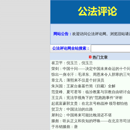
网站公告：
欢迎访问公法评论网。浏览旧站请
公法评论网全站搜索：
热门文章
崔卫平：倪玉兰，倪玉兰
荣剑：中国十问——决定中国未来命运的十个
惊出一身冷汗：毛泽东、周恩来令人胆寒的三
章立凡：薄熙来不仅是个好演员
朱兴国：王家台秦墓竹简《归藏》全解
范亚峰、夏可君等：临汾教案与宗教自由研讨
王立兵：宪法学视角下的“范跑跑事件”评析
起底富豪郭文贵：在北京号称战神 领导都怕他
贺卫方：中国法治的出路
犀利公：中国将来可能比晚清还不堪
滕彪：听从正义和良知的呼唤——在北京市司
于吊销滕彪：唐