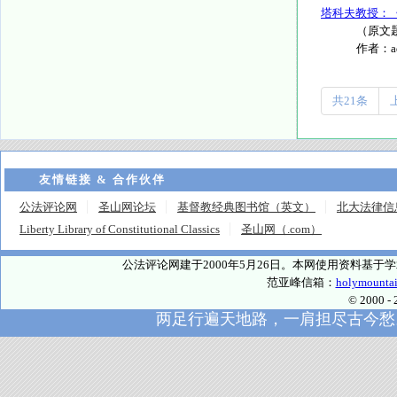
塔科夫教授：
（原文题目为“
作者：
共21条
友情链接 & 合作伙伴
公法评论网
圣山网论坛
基督教经典图书馆（英文）
北大法律信
Liberty Library of Constitutional Classics
圣山网（.com）
公法评论网建于2000年5月26日。本网使用资料基
范亚峰信箱：
holymounta
© 2000
两足行遍天地路，一肩担尽古今愁