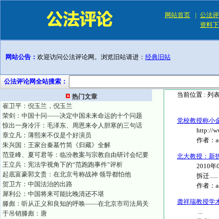
网站首页
|
公法评
资料下
网站公告：
欢迎访问公法评论网。浏览旧站请进：
经典旧站
公法评论网全站搜索：
当前位置 :
列
热门文章
崔卫平：倪玉兰，倪玉兰
荣剑：中国十问——决定中国未来命运的十个问题
党校教授称小
惊出一身冷汗：毛泽东、周恩来令人胆寒的三句话
http:/
章立凡：薄熙来不仅是个好演员
作者：
朱兴国：王家台秦墓竹简《归藏》全解
范亚峰、夏可君等：临汾教案与宗教自由研讨会纪要
北大教授：新
王立兵：宪法学视角下的“范跑跑事件”评析
2010
起底富豪郭文贵：在北京号称战神 领导都怕他
拆迁......
贺卫方：中国法治的出路
作者：
犀利公：中国将来可能比晚清还不堪
龚祥瑞教授学
滕彪：听从正义和良知的呼唤——在北京市司法局关
...
于吊销滕彪：唐