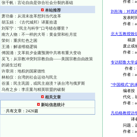
作者：
张千帆：言论自由是弥合社会分裂的基础
本站推荐
刘彤海：对西
萧功秦：从清末改革想到当代改革
发表时间：2
胡玉娟：《古代城邦》译案拾遗
作者：
刘军宁：“民主与科学”口号错在哪里？
北大五教授致
南方人物：不一样的大哥：黄金荣和杜月笙
稿源：
荣剑：重庆红色之困
废止或修
王涌：解读维稳逻辑
作者：
傅国涌：文革前夕金庸预测中共将有重大变动
吴飞：从宗教冲突到宗教自由——美国宗教自由政策
专访耶鲁大学
的诞生过程
作者：张洁
许章润：地权的国家德性
作者：
林柏仪：台湾的社会运动与民主
谷溪：民主巩固，或民主崩溃？谈台湾与俄罗斯
“中国模式”的
乌有之乡：李庄案与精英联盟的破裂
编者按
代化，福山
相关文章
作者：
新站信息统计
· 共有文章：2426篇
凡伯格教授访
译者简
问题，进
作者：