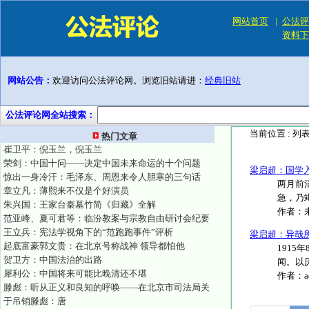
网站首页
|
公法评
资料下
网站公告：
欢迎访问公法评论网。浏览旧站请进：
经典旧站
公法评论网全站搜索：
当前位置 :
列
热门文章
崔卫平：倪玉兰，倪玉兰
荣剑：中国十问——决定中国未来命运的十个问题
梁启超：国学
惊出一身冷汗：毛泽东、周恩来令人胆寒的三句话
两月前
章立凡：薄熙来不仅是个好演员
急，乃
朱兴国：王家台秦墓竹简《归藏》全解
作者：
范亚峰、夏可君等：临汾教案与宗教自由研讨会纪要
王立兵：宪法学视角下的“范跑跑事件”评析
梁启超：异哉
起底富豪郭文贵：在北京号称战神 领导都怕他
191
贺卫方：中国法治的出路
闻。以厌
犀利公：中国将来可能比晚清还不堪
作者：
滕彪：听从正义和良知的呼唤——在北京市司法局关
于吊销滕彪：唐