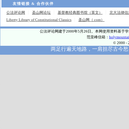
友情链接 & 合作伙伴
公法评论网
圣山网论坛
基督教经典图书馆（英文）
北大法律信
Liberty Library of Constitutional Classics
圣山网（.com）
公法评论网建于2000年5月26日。本网使用资料基
范亚峰信箱：
holymounta
© 2000
两足行遍天地路，一肩担尽古今愁