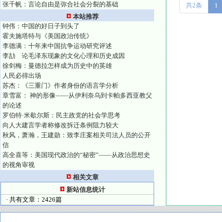
张千帆：言论自由是弥合社会分裂的基础
共2条
1
本站推荐
钟伟：中国的好日子到头了
霍夫施塔特与《美国政治传统》
李德满：十年来中国抗争运动研究评述
李劼 论毛泽东现象的文化心理和历史成因
徐剑梅：曼德拉怎样成为历史中的英雄
人民必得出场
苏杰：《三重门》作者身份的语言学分析
章雪富： 神的形像——从伊利奈乌到卡帕多西亚教父
的论述
罗伯特·米歇尔斯：民主政党的社会学思考
向人大建言学者称修改拆迁条例阻力较大
秋风，萧瀚，王建勋：致李庄案相关司法人员的公开
信
高全喜等：美国现代政治的“秘密”——从政治思想史
的视角审视
相关文章
新站信息统计
· 共有文章：2426篇