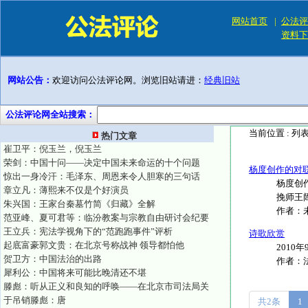
网站首页
|
公法评
资料下
网站公告：
欢迎访问公法评论网。浏览旧站请进：
经典旧站
公法评论网全站搜索：
当前位置 :
列
热门文章
崔卫平：倪玉兰，倪玉兰
荣剑：中国十问——决定中国未来命运的十个问题
杨度创作的对
惊出一身冷汗：毛泽东、周恩来令人胆寒的三句话
杨度创
章立凡：薄熙来不仅是个好演员
挽师王闿
朱兴国：王家台秦墓竹简《归藏》全解
作者：
范亚峰、夏可君等：临汾教案与宗教自由研讨会纪要
王立兵：宪法学视角下的“范跑跑事件”评析
诗歌欣赏
起底富豪郭文贵：在北京号称战神 领导都怕他
2010
贺卫方：中国法治的出路
作者：
犀利公：中国将来可能比晚清还不堪
滕彪：听从正义和良知的呼唤——在北京市司法局关
于吊销滕彪：唐
共2条
1