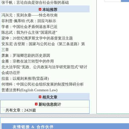
张千帆：言论自由是弥合社会分裂的基础
本站推荐
冯兴元：宪则永垂——悼念布坎南
菲利普·佩蒂特:代表：回应与标示
学者：中国社会矛盾倒逼改革已近
陈志武：我为什么主张“国退民进”
梁坤：20世纪俄罗斯文学中的基督复活主题
安东尼·吉登斯：国家与公民社会《第三条道路》第
三章
萧象：罗瑞卿悲剧的历史原因
金雁：宗教在波兰转型中的作用
北大法学院“宪政、公共政策与法学研究新范式”研讨
会成功召开
拉兹：以规则来推理(雷磊译)
何增科：中国公民社会组织发展的制度性障碍分析
普通法资料(English Common Law)
相关文章
新站信息统计
· 共有文章：2426篇
友情链接 & 合作伙伴