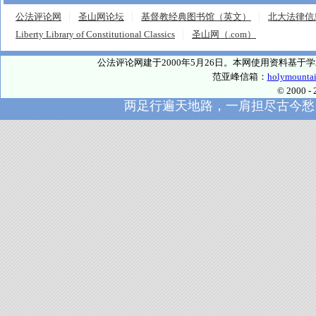
公法评论网
圣山网论坛
基督教经典图书馆（英文）
北大法律信
Liberty Library of Constitutional Classics
圣山网（.com）
公法评论网建于2000年5月26日。本网使用资料基
范亚峰信箱：
holymounta
© 2000
两足行遍天地路，一肩担尽古今愁