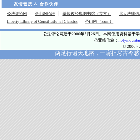
友情链接 & 合作伙伴
公法评论网
圣山网论坛
基督教经典图书馆（英文）
北大法律信
Liberty Library of Constitutional Classics
圣山网（.com）
公法评论网建于2000年5月26日。本网使用资料基
范亚峰信箱：
holymounta
© 2000
两足行遍天地路，一肩担尽古今愁