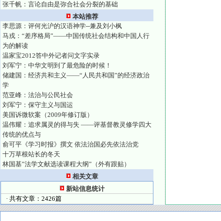
张千帆：言论自由是弥合社会分裂的基础
本站推荐
李思源：评何光沪的汉语神学--兼及刘小枫
马戎：“差序格局”——中国传统社会结构和中国人行
为的解读
温家宝2012答中外记者问文字实录
刘军宁：中华文明到了最危险的时候！
储建国：经济共和主义——“人民共和国”的经济政治
学
范亚峰：法治与公民社会
刘军宁：保守主义与国运
美国诉微软案（2009年修订版）
温伟耀：追求属灵的得与失 ——评基督教灵修学四大
传统的优点与
俞可平《学习时报》撰文 依法治国必先依法治党
十万草根站长的冬天
林国基”法学文献选读课程大纲”（外有跟贴）
相关文章
新站信息统计
· 共有文章：2426篇