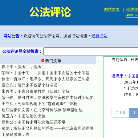
网站首页
|
公法评
资料下
网站公告：
欢迎访问公法评论网。浏览旧站请进：
经典旧站
公法评论网全站搜索：
当前位置 :
列
热门文章
崔卫平：倪玉兰，倪玉兰
荣剑：中国十问——决定中国未来命运的十个问题
谌洪果：中国
惊出一身冷汗：毛泽东、周恩来令人胆寒的三句话
201
章立凡：薄熙来不仅是个好演员
年纪念大
朱兴国：王家台秦墓竹简《归藏》全解
作者：
范亚峰、夏可君等：临汾教案与宗教自由研讨会纪要
王立兵：宪法学视角下的“范跑跑事件”评析
起底富豪郭文贵：在北京号称战神 领导都怕他
共1条
1
贺卫方：中国法治的出路
犀利公：中国将来可能比晚清还不堪
滕彪：听从正义和良知的呼唤——在北京市司法局关
于吊销滕彪：唐