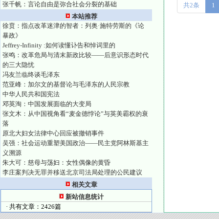
张千帆：言论自由是弥合社会分裂的基础
共2条
1
本站推荐
徐贲：指点改革迷津的智者：列奥·施特劳斯的《论
暴政》
Jeffrey-Infinity :如何读懂讣告和悼词里的
张鸣：改革危局与清末新政比较——后意识形态时代
的三大隐忧
冯友兰临终谈毛泽东
范亚峰：加尔文的基督论与毛泽东的人民宗教
中华人民共和国宪法
邓英淘：中国发展面临的大变局
张文木：从中国视角看“麦金德悖论”与英美霸权的衰
落
原北大妇女法律中心回应被撤销事件
吴强：社会运动重塑美国政治——民主党阿林斯基主
义溯源
朱大可：慈母与荡妇：女性偶像的黄昏
李庄案判决无罪并移送北京司法局处理的公民建议
相关文章
新站信息统计
· 共有文章：2426篇