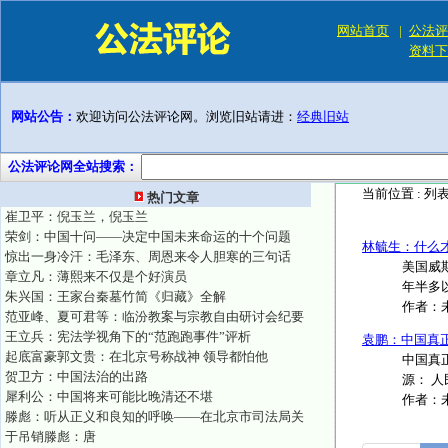
网站首页
|
公法评
资料下
网站公告：
欢迎访问公法评论网。浏览旧站请进：
经典旧站
公法评论网全站搜索：
当前位置 :
列
热门文章
崔卫平：倪玉兰，倪玉兰
荣剑：中国十问——决定中国未来命运的十个问题
林毓生：什么
惊出一身冷汗：毛泽东、周恩来令人胆寒的三句话
美国威
章立凡：薄熙来不仅是个好演员
年半多
朱兴国：王家台秦墓竹简《归藏》全解
作者：
范亚峰、夏可君等：临汾教案与宗教自由研讨会纪要
王立兵：宪法学视角下的“范跑跑事件”评析
袁鹏：中国真
起底富豪郭文贵：在北京号称战神 领导都怕他
中国真正
贺卫方：中国法治的出路
源： 人民
犀利公：中国将来可能比晚清还不堪
作者：
滕彪：听从正义和良知的呼唤——在北京市司法局关
于吊销滕彪：唐