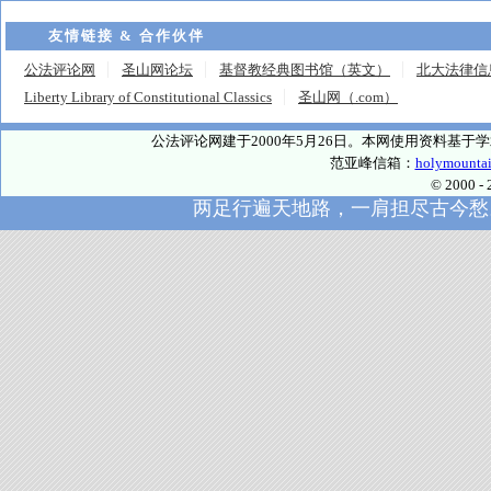
友情链接 & 合作伙伴
公法评论网
圣山网论坛
基督教经典图书馆（英文）
北大法律信
Liberty Library of Constitutional Classics
圣山网（.com）
公法评论网建于2000年5月26日。本网使用资料基
范亚峰信箱：
holymounta
© 2000
两足行遍天地路，一肩担尽古今愁