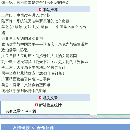
张千帆：言论自由是弥合社会分裂的基础
本站推荐
王占阳：中国改革进入攻坚期
陆宇峰：系统论宪法学新思维的七个命题
渠敬东: 破除“方法主义”迷信——中国学术自立的出
路
论亚里士多德的政治参与
政治儒学与中国民主——论蒋庆、康晓光与徐复观的
政治儒学（陈弘
人民日报人民时评：为拆迁注入法治文明基因
刘仲敬：读吴稼祥《公天下》：巫史文化的世界体系
季卫东：大变局下中国法治的顶层设计
屠宰场案的悲情效应（2009年修订版）
广西靖西发生群体性冲击事件
吴思：官家主义社会转型困难
奥地利学派对比特币的影响
相关文章
新站信息统计
· 共有文章：2426篇
友情链接 & 合作伙伴