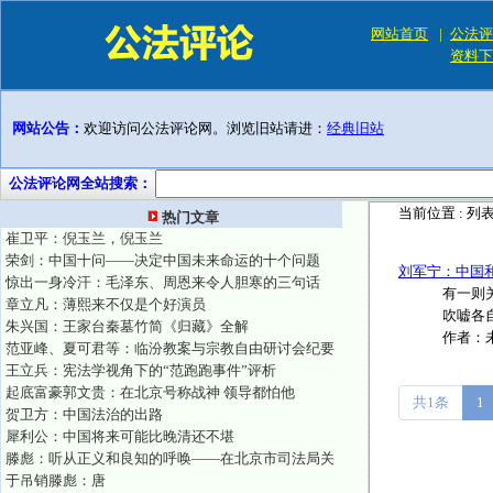
网站首页
|
公法评
资料下
网站公告：
欢迎访问公法评论网。浏览旧站请进：
经典旧站
公法评论网全站搜索：
当前位置 :
列
热门文章
崔卫平：倪玉兰，倪玉兰
荣剑：中国十问——决定中国未来命运的十个问题
刘军宁：中国
惊出一身冷汗：毛泽东、周恩来令人胆寒的三句话
有一则
章立凡：薄熙来不仅是个好演员
吹嘘各自
朱兴国：王家台秦墓竹简《归藏》全解
作者：
范亚峰、夏可君等：临汾教案与宗教自由研讨会纪要
王立兵：宪法学视角下的“范跑跑事件”评析
起底富豪郭文贵：在北京号称战神 领导都怕他
共1条
1
贺卫方：中国法治的出路
犀利公：中国将来可能比晚清还不堪
滕彪：听从正义和良知的呼唤——在北京市司法局关
于吊销滕彪：唐