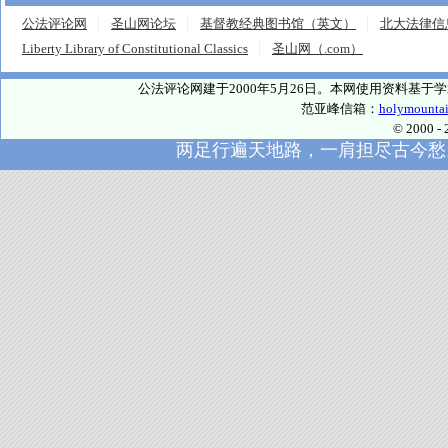
公法评论网
圣山网论坛
基督教经典图书馆（英文）
北大法律信
Liberty Library of Constitutional Classics
圣山网（.com）
公法评论网建于2000年5月26日。本网使用资料基
范亚峰信箱：
holymounta
© 2000
两足行遍天地路，一肩担尽古今愁