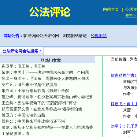
网站首页
|
公法评
资料下
网站公告：
欢迎访问公法评论网。浏览旧站请进：
经典旧站
公法评论网全站搜索：
当前位置 :
列
热门文章
崔卫平：倪玉兰，倪玉兰
荣剑：中国十问——决定中国未来命运的十个问题
儒家精神与古
惊出一身冷汗：毛泽东、周恩来令人胆寒的三句话
道德哲
章立凡：薄熙来不仅是个好演员
与发展
朱兴国：王家台秦墓竹简《归藏》全解
作者：
范亚峰、夏可君等：临汾教案与宗教自由研讨会纪要
王立兵：宪法学视角下的“范跑跑事件”评析
肖建飞：自由
起底富豪郭文贵：在北京号称战神 领导都怕他
来源：《
贺卫方：中国法治的出路
作者：
犀利公：中国将来可能比晚清还不堪
刘军宁：孔子
滕彪：听从正义和良知的呼唤——在北京市司法局关
刘军宁 &
于吊销滕彪：唐