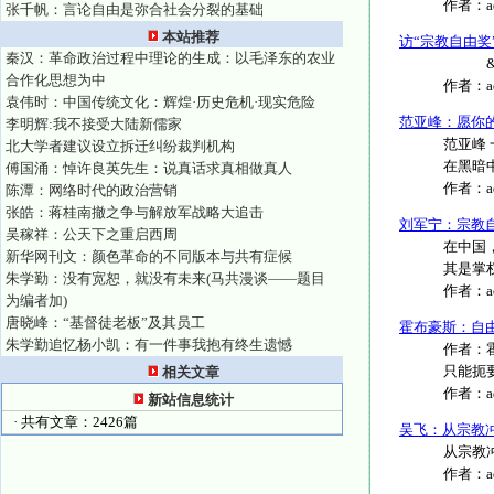
作者：
张千帆：言论自由是弥合社会分裂的基础
本站推荐
访“宗教自由奖
秦汉：革命政治过程中理论的生成：以毛泽东的农业
&n..
合作化思想为中
作者：
袁伟时：中国传统文化：辉煌·历史危机·现实危险
范亚峰：愿你
李明辉:我不接受大陆新儒家
范亚峰
北大学者建议设立拆迁纠纷裁判机构
在黑暗中
傅国涌：悼许良英先生：说真话求真相做真人
作者：
陈潭：网络时代的政治营销
张皓：蒋桂南撤之争与解放军战略大追击
刘军宁：宗教
吴稼祥：公天下之重启西周
在中国
新华网刊文：颜色革命的不同版本与共有症候
其是掌
朱学勤：没有宽恕，就没有未来(马共漫谈——题目
作者：
为编者加)
唐晓峰：“基督徒老板”及其员工
霍布豪斯：自
朱学勤追忆杨小凯：有一件事我抱有终生遗憾
作者：
只能扼要
相关文章
作者：
新站信息统计
· 共有文章：2426篇
吴飞：从宗教
从宗教冲
作者：