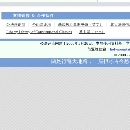
友情链接 & 合作伙伴
公法评论网
圣山网论坛
基督教经典图书馆（英文）
北大法律信
Liberty Library of Constitutional Classics
圣山网（.com）
公法评论网建于2000年5月26日。本网使用资料基
范亚峰信箱：
holymounta
© 2000
两足行遍天地路，一肩担尽古今愁