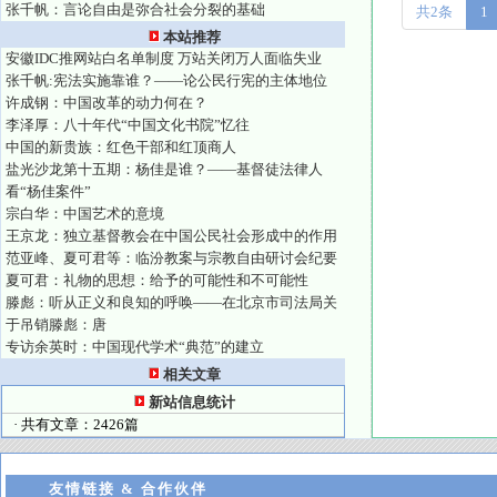
张千帆：言论自由是弥合社会分裂的基础
共2条
1
本站推荐
安徽IDC推网站白名单制度 万站关闭万人面临失业
张千帆:宪法实施靠谁？——论公民行宪的主体地位
许成钢：中国改革的动力何在？
李泽厚：八十年代“中国文化书院”忆往
中国的新贵族：红色干部和红顶商人
盐光沙龙第十五期：杨佳是谁？——基督徒法律人
看“杨佳案件”
宗白华：中国艺术的意境
王京龙：独立基督教会在中国公民社会形成中的作用
范亚峰、夏可君等：临汾教案与宗教自由研讨会纪要
夏可君：礼物的思想：给予的可能性和不可能性
滕彪：听从正义和良知的呼唤——在北京市司法局关
于吊销滕彪：唐
专访余英时：中国现代学术“典范”的建立
相关文章
新站信息统计
· 共有文章：2426篇
友情链接 & 合作伙伴