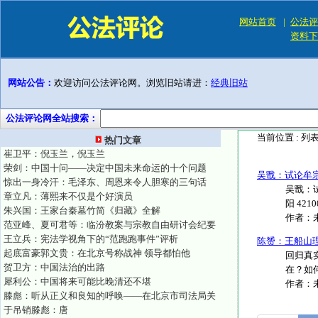
网站首页
|
公法评
资料下
网站公告：
欢迎访问公法评论网。浏览旧站请进：
经典旧站
公法评论网全站搜索：
当前位置 :
列
热门文章
崔卫平：倪玉兰，倪玉兰
荣剑：中国十问——决定中国未来命运的十个问题
吴戬：试论牟
惊出一身冷汗：毛泽东、周恩来令人胆寒的三句话
吴戬：
章立凡：薄熙来不仅是个好演员
阳 421
朱兴国：王家台秦墓竹简《归藏》全解
作者：
范亚峰、夏可君等：临汾教案与宗教自由研讨会纪要
王立兵：宪法学视角下的“范跑跑事件”评析
陈赟：王船山
起底富豪郭文贵：在北京号称战神 领导都怕他
回归真
贺卫方：中国法治的出路
在？如
犀利公：中国将来可能比晚清还不堪
作者：
滕彪：听从正义和良知的呼唤——在北京市司法局关
于吊销滕彪：唐