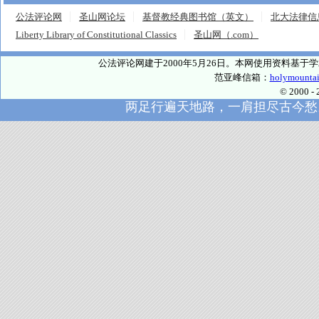
公法评论网
圣山网论坛
基督教经典图书馆（英文）
北大法律信
Liberty Library of Constitutional Classics
圣山网（.com）
公法评论网建于2000年5月26日。本网使用资料基
范亚峰信箱：
holymounta
© 2000
两足行遍天地路，一肩担尽古今愁