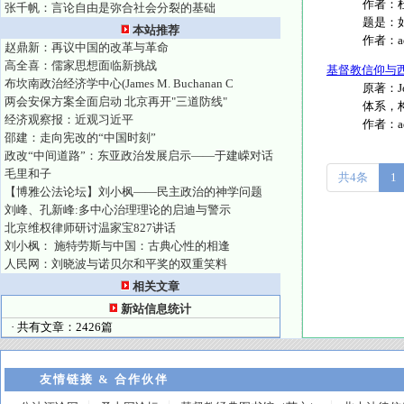
作者：
张千帆：言论自由是弥合社会分裂的基础
题是：如何.
本站推荐
作者：
赵鼎新：再议中国的改革与革命
高全喜：儒家思想面临新挑战
基督教信仰与
布坎南政治经济学中心(James M. Buchanan C
原著：J
两会安保方案全面启动 北京再开"三道防线"
体系，构
经济观察报：近观习近平
作者：
邵建：走向宪改的“中国时刻”
政改“中间道路”：东亚政治发展启示——于建嵘对话
毛里和子
共4条
1
【博雅公法论坛】刘小枫——民主政治的神学问题
刘峰、孔新峰:多中心治理理论的启迪与警示
北京维权律师研讨温家宝827讲话
刘小枫： 施特劳斯与中国：古典心性的相逢
人民网：刘晓波与诺贝尔和平奖的双重笑料
相关文章
新站信息统计
· 共有文章：2426篇
友情链接 & 合作伙伴