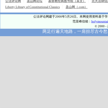
公法评论网
圣山网论坛
基督教经典图书馆（英文）
北大法律信
Liberty Library of Constitutional Classics
圣山网（.com）
公法评论网建于2000年5月26日。本网使用资料基
范亚峰信箱：
holymounta
© 2000
两足行遍天地路，一肩担尽古今愁