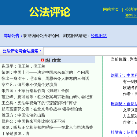
网站首页
|
公法评
资料下
网站公告：
欢迎访问公法评论网。浏览旧站请进：
经典旧站
公法评论网全站搜索：
当前位置 :
列
热门文章
崔卫平：倪玉兰，倪玉兰
荣剑：中国十问——决定中国未来命运的十个问题
刘军宁：中国
惊出一身冷汗：毛泽东、周恩来令人胆寒的三句话
有一则
章立凡：薄熙来不仅是个好演员
吹嘘各自
朱兴国：王家台秦墓竹简《归藏》全解
作者：
范亚峰、夏可君等：临汾教案与宗教自由研讨会纪要
王立兵：宪法学视角下的“范跑跑事件”评析
周剑铭：自然
起底富豪郭文贵：在北京号称战神 领导都怕他
文章来
贺卫方：中国法治的出路
方主流社
犀利公：中国将来可能比晚清还不堪
作者：
滕彪：听从正义和良知的呼唤——在北京市司法局关
杜赞奇：从历
于吊销滕彪：唐