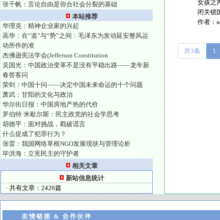
女孩之
张千帆：言论自由是弥合社会分裂的基础
闭关锁国
本站推荐
作者：
华理克：精神企业家的兴起
高华：在“道”与“势”之间：毛泽东为发动延安整风运
动所作的准
共3条
1
杰佛逊宪法学会(Jefferson Constitution
吴国光：中国政治变革不是没有平稳出路——龙年新
春答客问
荣剑：中国十问——决定中国未来命运的十个问题
萧武：甘阳的文化与政治
华尔街日报：中国房地产热的代价
罗伯特·米歇尔斯：民主政党的社会学思考
胡德平：面对挑战，戳破谎言
什么促成了犯罪行为？
张雷：我国网络草根NGO发展现状与管理论析
毕洪海：立宪民主的守护者
相关文章
新站信息统计
· 共有文章：2426篇
友情链接 & 合作伙伴