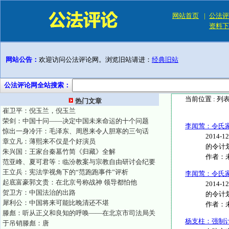
网站首页
|
公法评
资料下
网站公告：
欢迎访问公法评论网。浏览旧站请进：
经典旧站
公法评论网全站搜索：
当前位置 :
列
热门文章
崔卫平：倪玉兰，倪玉兰
荣剑：中国十问——决定中国未来命运的十个问题
李闻莺：令氏家
惊出一身冷汗：毛泽东、周恩来令人胆寒的三句话
2014
章立凡：薄熙来不仅是个好演员
的令计划
朱兴国：王家台秦墓竹简《归藏》全解
作者：
范亚峰、夏可君等：临汾教案与宗教自由研讨会纪要
王立兵：宪法学视角下的“范跑跑事件”评析
李闻莺：令氏家
起底富豪郭文贵：在北京号称战神 领导都怕他
2014
贺卫方：中国法治的出路
的令计划
犀利公：中国将来可能比晚清还不堪
作者：
滕彪：听从正义和良知的呼唤——在北京市司法局关
杨支柱：强制
于吊销滕彪：唐