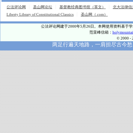
公法评论网
圣山网论坛
基督教经典图书馆（英文）
北大法律信
Liberty Library of Constitutional Classics
圣山网（.com）
公法评论网建于2000年5月26日。本网使用资料基
范亚峰信箱：
holymounta
© 2000
两足行遍天地路，一肩担尽古今愁