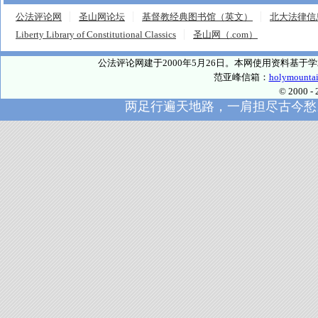
公法评论网
圣山网论坛
基督教经典图书馆（英文）
北大法律信
Liberty Library of Constitutional Classics
圣山网（.com）
公法评论网建于2000年5月26日。本网使用资料基
范亚峰信箱：
holymounta
© 2000
两足行遍天地路，一肩担尽古今愁