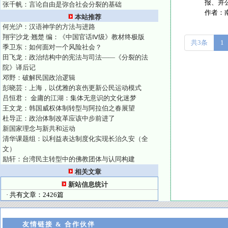
报、并公
张千帆：言论自由是弥合社会分裂的基础
作者：
本站推荐
何光沪：汉语神学的方法与进路
翔宇沙龙·翘楚 编：《中国官话Ⅳ级》教材终极版
共3条
1
季卫东：如何面对一个风险社会？
田飞龙：政治结构中的宪法与司法——《分裂的法
院》译后记
邓野：破解民国政治逻辑
彭晓芸：上海，以优雅的哀伤更新公民运动模式
吕恒君： 金庸的江湖：集体无意识的文化迷梦
王文龙：韩国威权体制转型与阿拉伯之春展望
杜导正：政治体制改革应该中步前进了
新国家理念与新共和运动
清华课题组：以利益表达制度化实现长治久安（全
文）
励轩：台湾民主转型中的佛教团体与认同构建
相关文章
新站信息统计
· 共有文章：2426篇
友情链接 & 合作伙伴