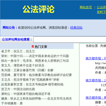
网站首页
|
公法评
资料下
网站公告：
欢迎访问公法评论网。浏览旧站请进：
经典旧站
公法评论网全站搜索：
当前位置 :
列
热门文章
崔卫平：倪玉兰，倪玉兰
荣剑：中国十问——决定中国未来命运的十个问题
南方都市报：
惊出一身冷汗：毛泽东、周恩来令人胆寒的三句话
http:
章立凡：薄熙来不仅是个好演员
共同推动
朱兴国：王家台秦墓竹简《归藏》全解
作者：
范亚峰、夏可君等：临汾教案与宗教自由研讨会纪要
王立兵：宪法学视角下的“范跑跑事件”评析
南方都市报：
起底富豪郭文贵：在北京号称战神 领导都怕他
12月25
贺卫方：中国法治的出路
作者：
犀利公：中国将来可能比晚清还不堪
南方都市报：
滕彪：听从正义和良知的呼唤——在北京市司法局关
摘要：
于吊销滕彪：唐