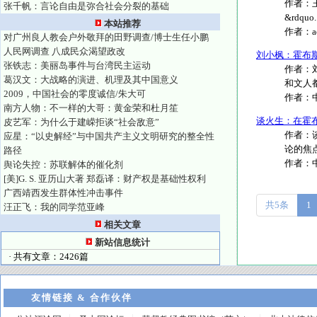
作者：王
张千帆：言论自由是弥合社会分裂的基础
&rdquo...
本站推荐
作者：
对广州良人教会户外敬拜的田野调查/博士生任小鹏
人民网调查 八成民众渴望政改
刘小枫：霍布斯
张铁志：美丽岛事件与台湾民主运动
作者：
葛汉文：大战略的演进、机理及其中国意义
和文人都
2009，中国社会的零度诚信/朱大可
作者：
南方人物：不一样的大哥：黄金荣和杜月笙
谈火生：在霍
皮艺军：为什么于建嵘拒谈“社会敌意”
作者：
应星：“以史解经”与中国共产主义文明研究的整全性
论的焦点。1
路径
作者：
舆论失控：苏联解体的催化剂
[美]G. S. 亚历山大著 郑磊译：财产权是基础性权利
广西靖西发生群体性冲击事件
共5条
1
汪正飞：我的同学范亚峰
相关文章
新站信息统计
· 共有文章：2426篇
友情链接 & 合作伙伴