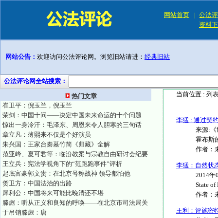
网站首页
|
公法评
资料下
网站公告：
欢迎访问公法评论网。浏览旧站请进：
经典旧站
公法评论网全站搜索：
当前位置 :
列
热门文章
崔卫平：倪玉兰，倪玉兰
荣剑：中国十问——决定中国未来命运的十个问题
李猛 : 通过
惊出一身冷汗：毛泽东、周恩来令人胆寒的三句话
来源:《
章立凡：薄熙来不仅是个好演员
霍布斯的
朱兴国：王家台秦墓竹简《归藏》全解
作者：
范亚峰、夏可君等：临汾教案与宗教自由研讨会纪要
王立兵：宪法学视角下的“范跑跑事件”评析
李猛：自然状
起底富豪郭文贵：在北京号称战神 领导都怕他
2014
贺卫方：中国法治的出路
State of 
犀利公：中国将来可能比晚清还不堪
作者：
滕彪：听从正义和良知的呼唤——在北京市司法局关
王利：评施密
于吊销滕彪：唐