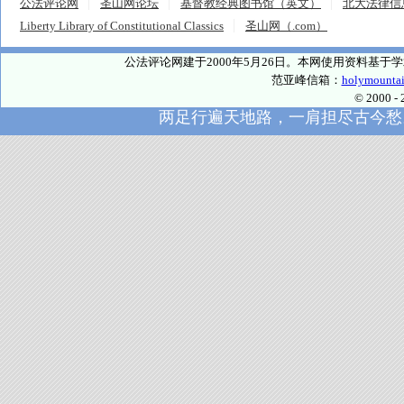
公法评论网
圣山网论坛
基督教经典图书馆（英文）
北大法律信
Liberty Library of Constitutional Classics
圣山网（.com）
公法评论网建于2000年5月26日。本网使用资料基
范亚峰信箱：
holymounta
© 2000
两足行遍天地路，一肩担尽古今愁