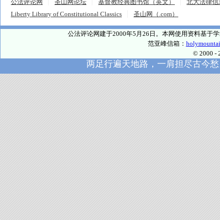
公法评论网
圣山网论坛
基督教经典图书馆（英文）
北大法律信
Liberty Library of Constitutional Classics
圣山网（.com）
公法评论网建于2000年5月26日。本网使用资料基
范亚峰信箱：
holymounta
© 2000
两足行遍天地路，一肩担尽古今愁