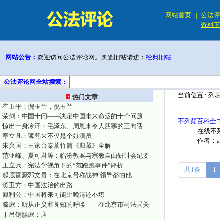
网站首页
|
公法评
资料下
网站公告：
欢迎访问公法评论网。浏览旧站请进：
经典旧站
公法评论网全站搜索：
当前位置 :
列
热门文章
崔卫平：倪玉兰，倪玉兰
荣剑：中国十问——决定中国未来命运的十个问题
不列颠百科全书(Bri
惊出一身冷汗：毛泽东、周恩来令人胆寒的三句话
在线不列颠百
章立凡：薄熙来不仅是个好演员
作者：
朱兴国：王家台秦墓竹简《归藏》全解
范亚峰、夏可君等：临汾教案与宗教自由研讨会纪要
王立兵：宪法学视角下的“范跑跑事件”评析
共1条
1
起底富豪郭文贵：在北京号称战神 领导都怕他
贺卫方：中国法治的出路
犀利公：中国将来可能比晚清还不堪
滕彪：听从正义和良知的呼唤——在北京市司法局关
于吊销滕彪：唐