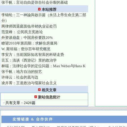
张千帆：言论自由是弥合社会分裂的基础
本站推荐
李锦纶：三一神論與啟示篇（永活上帝生命主第二部
分）
两律师因退庭面临吊销执业证处罚
范亚峰： 公民民主宪政论
外资谈崩盘：中国房价要跌20%
瞭望2010年第四期：求解住房僵局
W. 斯坦福：密尔百年研究概览
李安方：当前国际知名智库的科研走势
言五：浅谈《西游记》里的政治学
林端：法律社会学的定位问题：Max Weber与Hans K
张千帆：地方自治的技艺
许倬云：社会的底与边
凌卉菁：王道政治与儒家社会主义
相关文章
新站信息统计
· 共有文章：2426篇
友情链接 & 合作伙伴