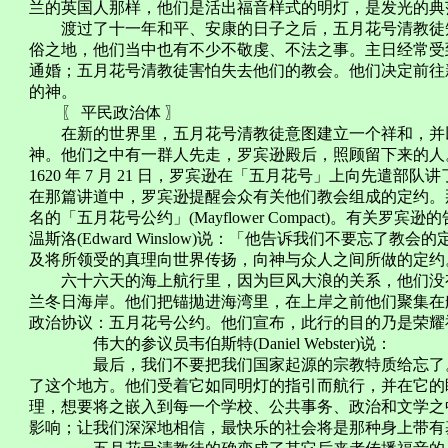
兰的英国人那样，他们是活出福音样式的明灯，是发光
渡过了十一年和平、安康的日子之后，五月花号清教徒知
俗之地，他们当中也有不少不敬虔、不法之事。主日经常受
通婚；五月花号清教徒害怕失去他们的教会。他们决定前往
的神。
〖 平民政治体 〗
在新的世界里，五月花号清教徒意图建立一个祥和，并以
神。他们之中有一群人先走，罗宾逊殿后，照顾留下来的人
1620 年 7 月 21 日，罗宾逊在「五月花号」上向先遣部队讲
在那篇讲道中，罗宾逊提醒会众有关他们教会组成的定约。
名的「五月花号公约」(Mayflower Compact)。有关
温斯洛(Edward Winslow)说：「他告诉我们不要忘了
及将所领受的真理向世界传扬，向神与众人之间所做的定约
六十六天的海上航行里，因为巨风大浪的关系，他们没有
兰冬日海岸。他们把锚拋进海湾里，在上岸之前他们聚集在
政治协议：五月花号公约。他们宣布，此行的目的乃是荣耀
伟大的参议员韦伯斯特(Daniel Webster)说：
最后，我们不要把我们国家起源的宗教特质给忘了。
了这个地方。他们受着它如同明灯的指引而航行，并在它的
理，想要将之嵌入到每一个学校、公共事务、政治和文学之
影响；让我们深深地相信，最快乐的社会将是那种身上