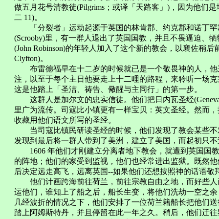
做五月花号清教徒(Pilgrims；或译「天路客」)，因为他
二 11)。
「分裂者」运动起源于英国的林肯郡、约克郡和诺丁罕郡。尤
(Scrooby)里，有一群人退出了英国国教，并且不畏逼迫
(John Robinson)的年轻人加入了这个新的教会，以襄佐稍后
Clyfton)。
布雷德福早在十二岁的时候就已是一个敬畏神的人，他这
注，以至于每个主日他要走上十二哩的路程，来聆听一场克
这是他踏上「圣洁、祷告、儆醒与主同行」的第一步。
这群人是加尔文的忠实信徒。他们把日内瓦圣经(Geneva 
里广为流传。司寇比小镇更有一样宝贝：英文圣经。然而，
收藏用他们语文所写的圣经。
当司寇比镇民研读圣经的时候，他们发现了教会某些不对
发现到最后将一群人带到了美洲，建立了美国，而起初只
1606 年他们才刚建立分离者地下教会，就遭到英国国
的阵地；他们的家受到监视，他们也经常进出监狱。既然他
后决定远走高飞，远离英国--如果他们还想按照神的话
他们计画跨海前往荷兰，前往宗教自由之地，而好些人已
运他们，谁知上了船之后，船长生变，将他们洗劫一空之余
几经波折的情况之下，他们安排了一位荷兰籍船长把他们送往
踏上阿姆斯特丹，并且停留在此一年之久。稍后，他们迁往黎登(L