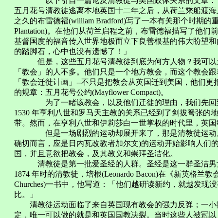
以下引自一篇论及清教徒与美国政体关系的文章：
五月花号清教徒逃离本地英国十二年之后，从荷兰乘船渡海
之久的布雷德福(william Bradford)写了一本有关那个时期的
Plantation)。在他们从荷兰启程之前，布雷德福描写了
基督国度的福音传入世界地极而立下良善根基的伟大盼望和
的踏脚石，心中也没有遗憾了！」
但是，这些五月花号清教徒到底为何方人物？我可以大
「教会」的人不多。他们只是一个地方教会，而这个教会跟
「教会迁徙计画」--不只是把教会从英国迁到美国，他们
的规章：五月花号公约(Mayflower Compact)。
为了一睹该教会，以及他们迁徙的理由，我们先回到公元
1530 年亨利八世和罗马天主教的关系已经到了剑拔弩张
带。然而，在亨利八世和伊莉莎白一世掌权的时代里，英国
但是一场剧烈的运动却展开来了，那是清教徒运动。从
确切而言，应是日内瓦改教者加尔文)的运动开始影响人们
国，并且意欲把教会，及其教义和崇拜圣洁化。
清教徒是第一批爱圣经的人群。圣经是这一群圣洁男女
1874 年时的清教徒，培根(Leonardo Bacon)在《新英格兰教会创世纪篇
Churches)一书中，他写道：「他们越研读新约，就越发
比。」
清教徒运动面临了来自英国现有教会的强力反弹；一小撮
定，唯一可以做的就是和英国国教决裂。当时这些人被冠以「分裂者