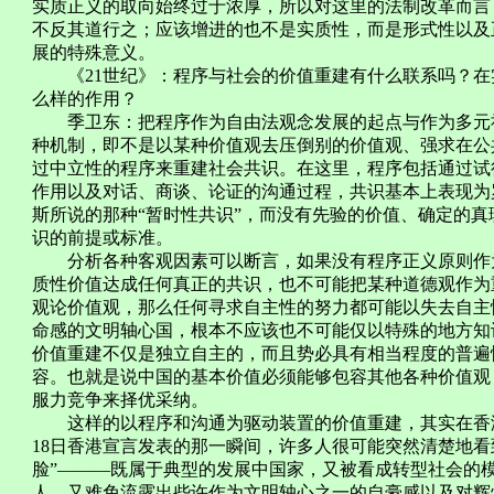
实质正义的取向始终过于浓厚，所以对这里的法制改革而言
不反其道行之；应该增进的也不是实质性，而是形式性以及
展的特殊意义。
《21世纪》：程序与社会的价值重建有什么联系吗？在
么样的作用？
季卫东：把程序作为自由法观念发展的起点与作为多元社
种机制，即不是以某种价值观去压倒别的价值观、强求在公
过中立性的程序来重建社会共识。在这里，程序包括通过试
作用以及对话、商谈、论证的沟通过程，共识基本上表现为
斯所说的那种“暂时性共识”，而没有先验的价值、确定的
识的前提或标准。
分析各种客观因素可以断言，如果没有程序正义原则作为
质性价值达成任何真正的共识，也不可能把某种道德观作为
观论价值观，那么任何寻求自主性的努力都可能以失去自主
命感的文明轴心国，根本不应该也不可能仅以特殊的地方知
价值重建不仅是独立自主的，而且势必具有相当程度的普遍
容。也就是说中国的基本价值必须能够包容其他各种价值观
服力竞争来择优采纳。
这样的以程序和沟通为驱动装置的价值重建，其实在香港的
18日香港宣言发表的那一瞬间，许多人很可能突然清楚地看
脸”———既属于典型的发展中国家，又被看成转型社会的
人，又难免流露出些许作为文明轴心之一的自豪感以及对辉