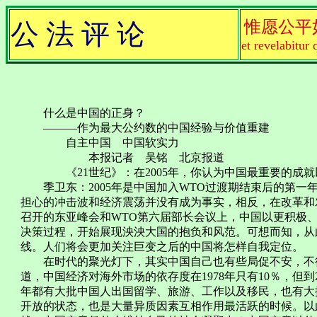
惟愿公平
公 法 评 论
et revelabitur 
什么是中国的正身？
———作为最大公约数的中国经验与价值重建
自主中国 中国软实力
本报记者 吴铭 北京报道
《21世纪》：在2005年，你认为中国最重要的成就
季卫东：2005年是中国加入WTO过渡期结束后的第一
担心的冲击波和经济震荡并没有成为事实，相反，在改革和
召开的东亚峰会和WTO第六届部长会议上，中国以更积极
决策过程，开始展现泱泱大国的抱负和风范。可想而知，从
线。人们将会更加关注巨变之后的中国将怎样自我定位。
在时代的聚光灯下，其实中国自己也有些局促不安，不得
道，中国经济对海外市场的依存度在1978年只有10％，但到
年都有大批中国人出国留学、旅游、工作以及移民，也有大
开放的状态，也是大量异质因素互相作用最活跃的时候。以