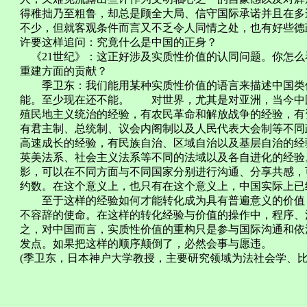
得稚拙乃至粗鲁，却总是顾全大局、信守国际承诺并且在多
不少，但就客观条件而言又不乏令人同情之处，也有好些德
许要这样追问：究竟什么是中国的正身？
《21世纪》：这正好涉及实质性价值的认同问题。你怎么
重建方面的贡献？
季卫东：我们能用某种实质性价值的语言来描述中国类似
能。至少现在还不能。 对世界，尤其是对亚洲，当今中
殖民地主义统治的经验，有农民革命和解放战争的经验，有
有君主制、总统制、议会内阁制以及人民代表大会制等不同
高速成长的经验，有民族自治、区域自治以及基层自治的经
英美法系、社会主义法系等不同的法域以及各自进化的经验
影，可以在不同方面与不同国家分别进行沟通、分享共感，
约数。在这个意义上，也只有在这个意义上，中国实际上已
至于这样的经验如何才能转化成为具有普遍意义的价值，
不容辞的使命。在这样的转化经验与价值的操作中，程序、
之，对中国而言，实质性价值的重构只是参与国际沟通和依
发点。如果把这样的顺序颠倒了，必然会事与愿违。
(季卫东，日本神户大学教授，主要研究领域为法社会学、