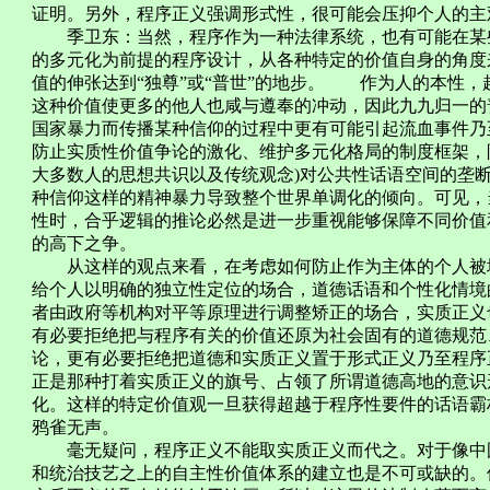
证明。另外，程序正义强调形式性，很可能会压抑个人的主
季卫东：当然，程序作为一种法律系统，也有可能在某些
的多元化为前提的程序设计，从各种特定的价值自身的角度
值的伸张达到“独尊”或“普世”的地步。 作为人的本性
这种价值使更多的他人也咸与遵奉的冲动，因此九九归一的
国家暴力而传播某种信仰的过程中更有可能引起流血事件乃
防止实质性价值争论的激化、维护多元化格局的制度框架，
大多数人的思想共识以及传统观念)对公共性话语空间的垄
种信仰这样的精神暴力导致整个世界单调化的倾向。可见，
性时，合乎逻辑的推论必然是进一步重视能够保障不同价值
的高下之争。
从这样的观点来看，在考虑如何防止作为主体的个人被埋
给个人以明确的独立性定位的场合，道德话语和个性化情境
者由政府等机构对平等原理进行调整矫正的场合，实质正义
有必要拒绝把与程序有关的价值还原为社会固有的道德规范
论，更有必要拒绝把道德和实质正义置于形式正义乃至程序
正是那种打着实质正义的旗号、占领了所谓道德高地的意识
化。这样的特定价值观一旦获得超越于程序性要件的话语霸
鸦雀无声。
毫无疑问，程序正义不能取实质正义而代之。对于像中国
和统治技艺之上的自主性价值体系的建立也是不可或缺的。