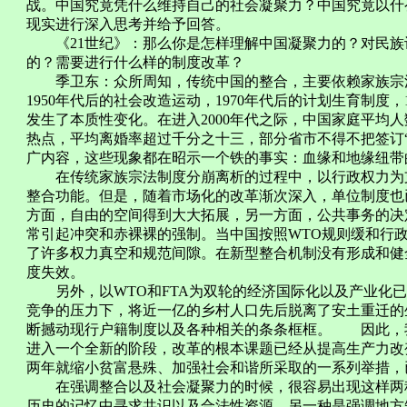
战。中国究竟凭什么维持自己的社会凝聚力？中国究竟以什
现实进行深入思考并给予回答。
《21世纪》：那么你是怎样理解中国凝聚力的？对民族
的？需要进行什么样的制度改革？
季卫东：众所周知，传统中国的整合，主要依赖家族宗法
1950年代后的社会改造运动，1970年代后的计划生育制度
发生了本质性变化。在进入2000年代之际，中国家庭平均人
热点，平均离婚率超过千分之十三，部分省市不得不把签订
广内容，这些现象都在昭示一个铁的事实：血缘和地缘纽带
在传统家族宗法制度分崩离析的过程中，以行政权力为支
整合功能。但是，随着市场化的改革渐次深入，单位制度也
方面，自由的空间得到大大拓展，另一方面，公共事务的决
常引起冲突和赤裸裸的强制。当中国按照WTO规则缓和行
了许多权力真空和规范间隙。在新型整合机制没有形成和健
度失效。
另外，以WTO和FTA为双轮的经济国际化以及产业化已
竞争的压力下，将近一亿的乡村人口先后脱离了安土重迁的
断撼动现行户籍制度以及各种相关的条条框框。 因此，我
进入一个全新的阶段，改革的根本课题已经从提高生产力改
两年就缩小贫富悬殊、加强社会和谐所采取的一系列举措，
在强调整合以及社会凝聚力的时候，很容易出现这样两种
历史的记忆中寻求共识以及合法性资源。另一种是强调地方