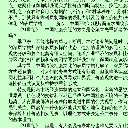
点。这两种倾向都以强调实质性价值判断为特征。按照社会
体制之下存在许多可以割据的“小宇宙”和“村落秩序”，分
不强，那就只有靠科层制国家的强制力以及普遍性价值共识
体化”的表层结构———所以，中国不断出现片面追求围绕
《21世纪》：中国社会变迁的方向是必须首先重新建立
吗？
季卫东：不能这样简单地下断语。在讨论有关问题时，人
的深层结构却保持多层多样的状态，包括情理法的多元性以
观的分歧和复合化留有很大空间。随着产业经济的发展和社
跨区域的相互依赖和有机团结逐步增强加深，而国家意识形
其结果，中国传统社会文化的表层结构瓦解了，深层结构
方式还有惯性，对人们的办事方式还有影响，但很难继续坚
同利益集团和个人意识的发展导致世界观、价值观的进一步
遍性价值共识无从维护或重新形成。
特别是随着市场经济体制的建立和国际化，全新的思想观
世界观、价值观的交错和互动已经成为中国社会环境的一部
趋势、大背景使得法律程序能够走进中国的公共视野，作为
受到关注。既然某一种价值不能以支配性地位化解价值冲突
来保障各种价值相安无事，以理性方式来决定公共事务。这
的基本理由。
《21世纪》：但是，有人会说程序本身也难免要以某种