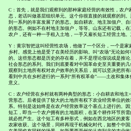
C：首先，就是我们观察到的那种家庭经营的有效性，农户
态，老话叫做基层组织单元。这个你很直接的就观察的到。
到一系列的丰富发展了的形态。如自耕农、地主加佃户、自
的形态。例如不在村地主加佃户，等等。山东还有记载，在
农户，还有一种一手租入土地，一手又雇长短工经营土地。
Y：黄宗智把这叫经营性农场，他做了一个区分，一个是家
乡村。感觉上他是受了在美经历的影响。叫“农场”无论如
的。这些形态都是历史的存在着，并不是理论假说或是推论
社会形态的系列。我们到底要看对中国革命史至关重要的几
观察到土地所有权对农户效率的关系后，就可以坚决把所有
看到中共在乡村进行的一系列“所有权革命”——土改和集体
意义。
C：农户经营在乡村就有两种典型的形态：小自耕农和地主
营形态。后者提供了较大的土地所有权下农业经营单位的效
系。特别是这始终是在农户经营效率这个基点上进行的。因
短工，即当一个农户拥有的土地面积，在某个耕作环节所需
就必然产生。这个短工有多种形式，例如在西北地区的麦客
农家收获。这个场景，同样再现于机械化时代，如整个中国
在美国也有同样的场景，如新墨西哥州的从南到北的农业收