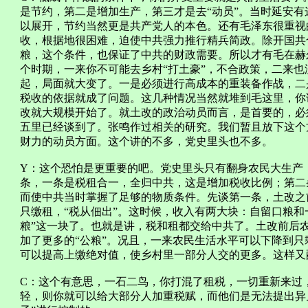
是节约，第二是增加生产，第三才是去“动员”。当时延安
以展开，节约当然更是共产党人的本色。还有毛泽东很重视的
收，根据地很困难，迫使中共强力推行精兵简政。除开国共
粮，这个条件，也保证了中共的财政需要。所以才有毛在赫
个时期，一来你不可能去乡村“打土豪”，不合政策，二来
起，局面就大变了。一是必须进行高成本的重装备作战，二
税收的依据就成了问题。这几种情况当然就堆到毛这里，你
改就大规模开始了。就土改的政治动员而言，是首要的，必
五里已经谈到了。张鸣作过相关的研究。我们暂且放下这个
财力的动员方面。这个讲的不多，党史里头也不多。
Y：这个恐怕是更重要的吧。党史里头只有翻身农民大生产
条，一条是税租合一，全归中共，这是增加税收比例；第二
而使中共当时掌握了足够的物质条件。先谈第一条，土改之
只缴租，“税从佃出”。这时候，收入有两大块：自留口粮和
粮”这一块了。也就是讲，税和租都交给中共了。土改前后
加了更多的“公粮”。况且，一来农民生活水平可以下降到
可以提高上缴绝对值，使乡村里一部分人交的更多。这样又
C：这个有意思，一石二鸟，你打混了租税，一切重新来过，
轻，则你就可以给大部分人加重税赋，而他们是无法提出异