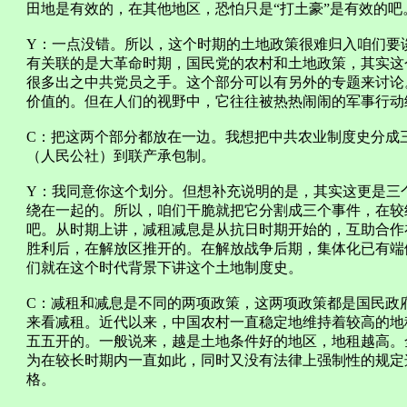
田地是有效的，在其他地区，恐怕只是“打土豪”是有效的吧
Y：一点没错。所以，这个时期的土地政策很难归入咱们要
有关联的是大革命时期，国民党的农村和土地政策，其实这
很多出之中共党员之手。这个部分可以有另外的专题来讨论
价值的。但在人们的视野中，它往往被热热闹闹的军事行动
C：把这两个部分都放在一边。我想把中共农业制度史分成
（人民公社）到联产承包制。
Y：我同意你这个划分。但想补充说明的是，其实这更是三
绕在一起的。所以，咱们干脆就把它分割成三个事件，在较
吧。从时期上讲，减租减息是从抗日时期开始的，互助合作
胜利后，在解放区推开的。在解放战争后期，集体化已有端
们就在这个时代背景下讲这个土地制度史。
C：减租和减息是不同的两项政策，这两项政策都是国民政
来看减租。近代以来，中国农村一直稳定地维持着较高的地
五五开的。一般说来，越是土地条件好的地区，地租越高。
为在较长时期内一直如此，同时又没有法律上强制性的规定
格。