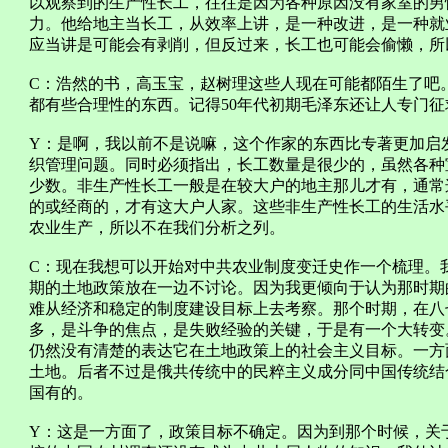
以观察到的生产性长工，往往是因为各种原因没有家室的男
力。他给地主当长工，从效率上讲，是一种改进，是一种就
应当讲是可能会有剥削，但反过来，长工也可能会偷懒，所
C：浩然的书，高玉宝，赵树理这些人现在可能都陌生了吧
都有些合理性的东西。记得50年代初期毛泽东还让人专门
Y：是啊，我以前不是说嘛，这个作家的东西比专著更加启
织管理问题。同时必须指出，长工数量是很少的，虽然各种
少数。非生产性长工一般是在较大户的地主那儿才有，通常
的或经商的，才有这大户人家。这些非生产性长工的生活水
农业生产，所以不在我们分析之列。
C：现在我想可以开始对中共农业制度变迁史作一个梳理。
期的土地政策放在一边不讨论。因为我更倾向于认为那时期
难从经济和稳定的制度建设目标上去考察。那个时期，在八
多，是斗争的焦点，是失败经验的关键，于是有一个大转变
仍然没有清楚的表达它在土地政策上的社会主义目标。一方
土地。后者不过是俄共传统中的民粹主义成分同中国传统结
国有的。
Y：这是一方面了，政策目标不确定。因为到那个时候，关