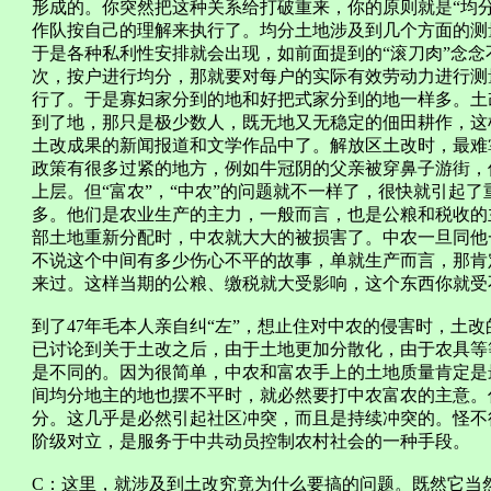
形成的。你突然把这种关系给打破重来，你的原则就是“均
作队按自己的理解来执行了。均分土地涉及到几个方面的测
于是各种私利性安排就会出现，如前面提到的“滚刀肉”念念
次，按户进行均分，那就要对每户的实际有效劳动力进行测
行了。于是寡妇家分到的地和好把式家分到的地一样多。土
到了地，那只是极少数人，既无地又无稳定的佃田耕作，这
土改成果的新闻报道和文学作品中了。解放区土改时，最难
政策有很多过紧的地方，例如牛冠阴的父亲被穿鼻子游街，
上层。但“富农”，“中农”的问题就不一样了，很快就引起
多。他们是农业生产的主力，一般而言，也是公粮和税收的
部土地重新分配时，中农就大大的被损害了。中农一旦同他
不说这个中间有多少伤心不平的故事，单就生产而言，那肯
来过。这样当期的公粮、缴税就大受影响，这个东西你就受
到了47年毛本人亲自纠“左”，想止住对中农的侵害时，土
已讨论到关于土改之后，由于土地更加分散化，由于农具等
是不同的。因为很简单，中农和富农手上的土地质量肯定是
间均分地主的地也摆不平时，就必然要打中农富农的主意。
分。这几乎是必然引起社区冲突，而且是持续冲突的。怪不
阶级对立，是服务于中共动员控制农村社会的一种手段。
C：这里，就涉及到土改究竟为什么要搞的问题。既然它当