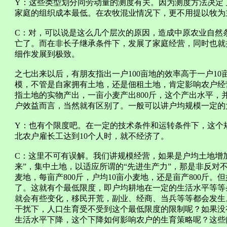
Y：这些类型划分同劳动量的测度有关。因为测度方法决定
家庭的组织成本最低。在农牧混业情况下，更不用提以牧为
C：对，可以说是这么几个层次的原因，造成中原农业自然
亡了。而在非长子继承条件下，发展了家庭经营，同时也就
细作发展到极致。
之七出来以后，有朋友指出一户100亩地的效率高于一户1
模，不管是自家拥有土地，还是佃租土地，肯定影响农户经
指土地的实物产出，一亩小麦产出800斤，这个产出水平，
户效益而言，当然就有区别了。一般可以讲户均规模一定的
Y：也有个限度吧。在一定的技术条件和运转条件下，这个
北农户雇长工达到10个人时，就不经济了。
C：这里不可有误解。我们讲规模经营，如果是户均土地增
来”，集中土地，以适应所谓的“先进生产力”，那是非反对不
麦地，每亩产800斤，户均10亩小麦地，还是亩产800斤
了。这就有个最低限度，即户均耕地在一定的生活水平等等
就会有些变化，移民开荒，副业、经商、当兵等等都会发生
干扰下，人口生育受不受到这个最低限度的限制呢？如果没
生活水平下降，这个下降如何影响农户的生育策略呢？这些