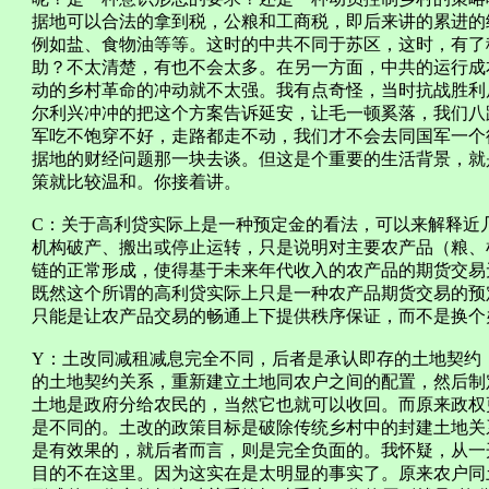
据地可以合法的拿到税，公粮和工商税，即后来讲的累进的
例如盐、食物油等等。这时的中共不同于苏区，这时，有了
助？不太清楚，有也不会太多。在另一方面，中共的运行成
动的乡村革命的冲动就不太强。我有点奇怪，当时抗战胜利
尔利兴冲冲的把这个方案告诉延安，让毛一顿奚落，我们八
军吃不饱穿不好，走路都走不动，我们才不会去同国军一个
据地的财经问题那一块去谈。但这是个重要的生活背景，就
策就比较温和。你接着讲。
C：关于高利贷实际上是一种预定金的看法，可以来解释近
机构破产、搬出或停止运转，只是说明对主要农产品（粮、
链的正常形成，使得基于未来年代收入的农产品的期货交易
既然这个所谓的高利贷实际上只是一种农产品期货交易的预
只能是让农产品交易的畅通上下提供秩序保证，而不是换个
Y：土改同减租减息完全不同，后者是承认即存的土地契约
的土地契约关系，重新建立土地同农户之间的配置，然后制
土地是政府分给农民的，当然它也就可以收回。而原来政权
是不同的。土改的政策目标是破除传统乡村中的封建土地关
是有效果的，就后者而言，则是完全负面的。我怀疑，从一
目的不在这里。因为这实在是太明显的事实了。原来农户同