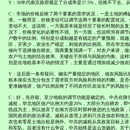
Y：30年代南京政府规定了分成率是37.5%，但推不下去
C：市场的价格反映了两个要素的需求状况，一是土地的稀
准。一般而言，价格变动可以调节这两个要素的配置状况。
变动不大。这说明，一方面原本就是经历了较长时期的反复
况下，价格变化的必要性不强。另一方面，也说明另有调节
户数中的比例。特别是分成制越是有稳定的产量预期，就越
区，灾害少，农业生产稳定，则佃农的比例高。而在华北地
倾向于选择做自耕农。我再重复强调一下，对农户来讲，做
农户与土地的结合效率。关键在于所得与风险的均衡。这样
别是在地租基本不动的情况下，主要是通过增加或减少佃农
Y：这后面一条有疑问。确实产量稳定的地区，佃农风险比
租本身应当充分包含了需求双方对风险和所得的判断。是否
更准确地讲，佃户比例反映了不同农作区农业生产的风险分
C：好，先存疑。至少地租的调节功能是确定的。中共在陕
减租，华北地区佃户比例大约是20%，大部分为自耕农，
统战为主，所以放弃了在南方苏区时那种激进的土地政策，
国民政府的政治承诺。减租从道理上讲则只涉及佃农和地主
农也有零星土地出租是例外。中共的减租从其政策目标上讲
和军队。后者没有什么争议，中共始终是这么张扬的。关于