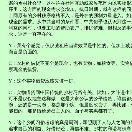
谐的乡村社会里，这往往在社区互助或家族范围内以实物形
序里，这方面的现金需求会增加。抗日时期，就有这样的问
上同原有的乡村秩序格格不入，是外在的强制力量进入。如
现金的需求。从中共当时的条件看，中共似乎也认识到这一
利益的同时，也要主动的帮助农户，排忧解难。但相反的事
求，这是一直存在的。
Y：我有个感觉，仅仅减租应当讲效果是中性的。但加上减
而言是负面的。
C：农村的借贷不完全是现金，也有实物，如粮食等。实物
察现金的借贷。
Y：这个实物借贷应该先讲一讲。
C：实物借贷同中国传统的乡村习俗有关。比如，大斗进小
可不是仅仅地主这样做，这是大家公认的公平借贷，谁借都
碗，还的是一尖碗，都是那个碗，但量度改变了。再比如，
能扫的，那是留给磨盘主人的。面子与实惠都有了。
Y：这个乡间习俗考虑的真是周到，即照顾了人与人之间的
追求自己的利益。好借好还，再借不难。乡村的和谐与秩序