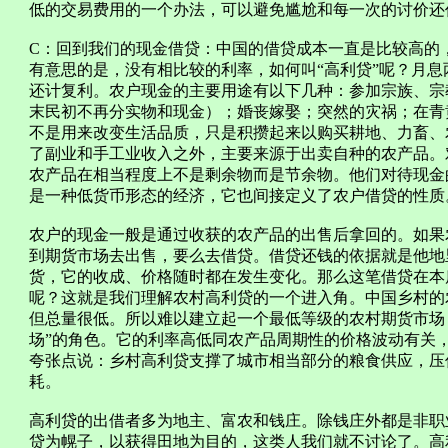
低的交易费用的一个办法，可以避免尴尬和每一次的讨价还
C：回到我们的现金借贷：中国的借贷成本一直是比较高的，
有意思的是，没有相比较的利率，如何叫“高利贷”呢？月息
还计复利。农户现金的主要用途有以下几种：参加宗族、宗
末民初不再分实物和现金）；婚丧嫁娶；突然的灾祸；在青
不是用来改变生活品质，只是积攒起来以购买耕地、力畜、
了副业和手工业收入之外，主要来源于出卖自种的农产品。
农产品在相当程度上不是剩余物而是节余物。他们对待现金
是一种低货币形态的经济，它也间接定义了农户借贷的性质
农户的现金一般是通过收获的农产品的出售后拿回的。如果
到期货市场去出售，要么去借贷。借贷还钱的依据就是他地
货，它的收成、价格随时都在发生变化。那么这笔借贷在本
呢？这就是我们理解农村高利贷的一个进入角。中国乡村的
但总量很低。所以难以建立起一个最低等级的农村期货市场
场”的角色。它的利率高低同农产品周期性的价格波动有关
夸张点说：乡村高利贷支撑了城市相当部分的粮食供应，压
耗。
高利贷的出借者多为地主、富农和钱庄。除钱庄外都是非职
贷为幌子，以获得田地为目的，这类人我们就不讨论了。高