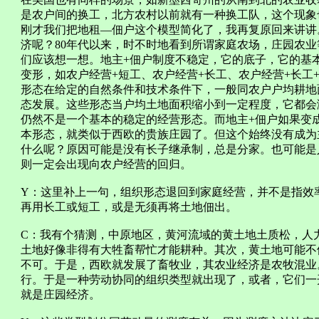
是农户间的换工，北方农村以前就有一种换工队，这个现象
刚才我们把地租—佃户这个模型简化了，我再复原回来讲讲
济呢？80年代以来，时不时地看到所谓家庭农场，庄园农
们应该想一想。地主+佃户制度不稳定，它的底子，它的基
变形，如农户经营+短工、农户经营+长工、农户经营+长工
形态在给定的自然条件和技术条件下，一般同农户户均耕地
态发展。这些形态当户均土地面积缩小到一定程度，它都会
仍然不是一个基本的稳定的经营形态。而地主+佃户如果变
本形态，就类似于西欧的贵族庄园了。但这个始终没有成为
什么呢？原因可能是没有长子继承制，总是分家。也可能是
则一定会出现向农户经营的回归。
Y：这里补上一句，组织形态退回到家庭经营，并不是指效
再用长工或短工，或是无须再将土地佃出。
C：我有个猜测，中原地区，黄河流域的黄土地土质松，人
土地好像非得有大牲畜帮忙才能耕种。其次，黄土地可能不
不可。于是，西欧就发展了畜牧业，其农业经济是农牧混业
行。于是一种劳动协同的组织类型就出现了，或者，它们一
就是庄园经济。