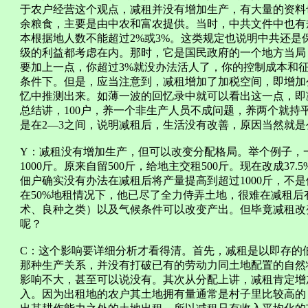
于农户经营这个观点，减租并没有增加生产，有大量的资料
余粮食，主要是由中农和富农提供。当时，中共文件中也有
本根据地人数不能超过2%或3%。这类规定也说明中共还
级的利益都考虑在内。那时，它是国民政府的一个地方当局
要加上一点，你超过3%就没办法活人了，你的控制成本和
条件下。但是，应当注意到，减租增加了加税空间，即增加
忆中推测出来。如薄一波的回忆录中就可以看出这一点，即
总结讲，100户，养一个非生产人员不成问题，养两个就持
是在2—3之间，说明减租后，生活没有改善，原因当然就
Y：减租没有增加生产，但可以改变分配格局。举个例子，一
1000斤。原来自留500斤，给地主交租500斤。现在改成37.
佃户确实没有办法在减租后将产量提高到超过1000斤，不
在50%地租情况下，他已尽了全力侍弄土地，很难在减租
术、良种之类）以及气候条件可以改变产出。但毕竟减租改
呢？
C：这个影响要详细分析才看得清。首先，减租是以即存的
那种生产关系，并没有打破已有的劳动力同土地配置的自然
影响不大，甚至可以说没有。其次从分配上讲，减租肯定增
入。因为出租地的农户其土地拥有量通常是村子里比较高的