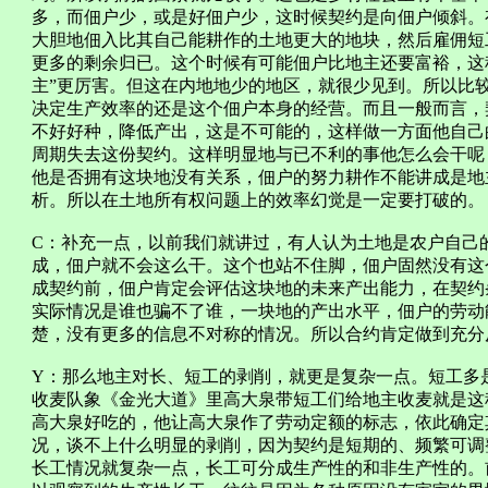
多，而佃户少，或是好佃户少，这时候契约是向佃户倾斜。
大胆地佃入比其自己能耕作的土地更大的地块，然后雇佣短
更多的剩余归已。这个时候有可能佃户比地主还要富裕，这
主”更厉害。但这在内地地少的地区，就很少见到。所以比
决定生产效率的还是这个佃户本身的经营。而且一般而言，
不好好种，降低产出，这是不可能的，这样做一方面他自己
周期失去这份契约。这样明显地与已不利的事他怎么会干呢
他是否拥有这块地没有关系，佃户的努力耕作不能讲成是地
析。所以在土地所有权问题上的效率幻觉是一定要打破的。
C：补充一点，以前我们就讲过，有人认为土地是农户自己
成，佃户就不会这么干。这个也站不住脚，佃户固然没有这
成契约前，佃户肯定会评估这块地的未来产出能力，在契约
实际情况是谁也骗不了谁，一块地的产出水平，佃户的劳动
楚，没有更多的信息不对称的情况。所以合约肯定做到充分
Y：那么地主对长、短工的剥削，就更是复杂一点。短工多
收麦队象《金光大道》里高大泉带短工们给地主收麦就是这
高大泉好吃的，他让高大泉作了劳动定额的标志，依此确定
况，谈不上什么明显的剥削，因为契约是短期的、频繁可调
长工情况就复杂一点，长工可分成生产性的和非生产性的。