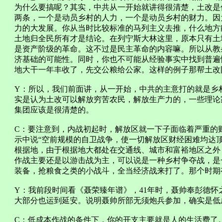
为什么要搞呢？其实，中共从一开始就讲得很清楚，土改是
两条，一个是动员乡村的人力，一个是动员乡村的财力。因
力的大发展。你从当时比较标准的马列主义去推，什么地方
土地归全民所有才是结论。在列宁斯大林这里，原本只有土
是资产阶级的革命。这不过是民主革命的内容嘛。所以从教
济基础的可能性。同时，你也不可能从经验事实中找到普遍
地大干一年丰收了，先交公粮给公家。这样的例子那帮土改
Y：所以，我们前面讲，从一开始，中共的主意打的就是乡
实是认为土改可以解放穷苦农民，解放生产力的，一些理论
集团应该是很清楚的。
C：要注意到，内战初起时，解放区就一下子面临着严重的财
示中说“空前规模的自卫战争，使一切解放区财经困难均达
根据地，由于根据地大都处在交通线、城市和富裕地区之外
作战主要还是以游击战为主，可以说是一种乡村争夺战，是
装备，抢粮食之类的小战斗，全当经济战来打了。那个时期
Y：我前段时间看《聂荣臻年谱》，41年时，聂帅奉彭德
大部分也运到延安。说明聂帅所部无须炮兵参加，确实是低
C：低成本作战的条件下，你的开支主要就是人的生活费了