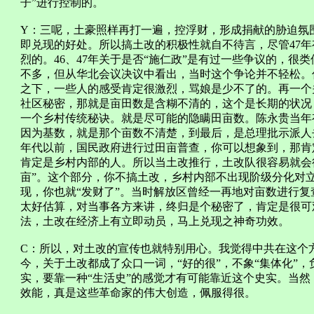
子”进行控制的。
Y：三呢，土豪照样再打一遍，控浮财，形成捐献的胁迫氛
即兑现的好处。所以搞土改的积极性就自不待言，尽管47
烈的。46、47年关于是否“施仁政”是有过一些争议的，很
不多，但从华北会议决议中看出，当时这个争论并不轻松。
之下，一些人的感受肯定很激烈，骂娘是少不了的。再一个
社区秘密，那就是亩田数是含糊不清的，这个是长期的状况
一个乡村传统秘诀。就是尽可能的隐瞒田亩数。陈永贵当年
因为基数，就是那个亩数不清楚，到最后，是总理批示派人
年代以前，国民政府进行过田亩普查，你可以想象到，那肯
肯定是乡村内部的人。所以当土改推行，土改队很容易就会
亩”。这个部分，你不搞土改，乡村内部不出现阶级分化对
现，你也就“发财了”。当时解放区曾经一再地对亩数进行
太好估算，对当事各方来讲，终归是个秘密了，肯定是很可
法，土改在经济上有立即动员，马上兑现之神奇功效。
C：所以，对土改的宣传也就特别用心。我觉得中共在这个
今，关于土改都成了众口一词，“好的很”，不象“集体化”
实，要靠一种“生活史”的感觉才有可能靠近这个史实。当
效能，真是这些革命家的伟大创造，佩服得很。