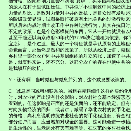
衡价格。因此市场力量会不断地“复辟”，实际抬高地租以
的派人在村子里试图压住。中共似乎不理解这中间的经济上
力量的对比，是敌对力量对中共的反抗，是群众没有发动起
的阶级政策界限，试图采取打破原有土地关系的过激行动来
所以后来内战时期土改工作中各种过激行为，其实在抗日时
不定的政策，也是个色彩模糊的东西，它从一开始就没有以
甚至干脆还以南京政府30年代的37.5%决定地租为依据。
宜之计，是个过渡。最大的一个特征就是承认原有的土地租
命党而言，那当然是温和的政策了。所以从经济上讲，减租
乡村里一部分农户同中共基层组织的对立紧张，加速了中共
是，就资料来讲，还不充分。这部分农户的存在也使中共的
是我镇压的动机。
Y：还有啊，当时减租与减息并列的，这个减息要谈谈的。
C：减息是同减租相联系的。减租在精耕细作这样的集约化
时，对农业的产出没有什么影响，对农村社会基本经济形态
看到的。但这影响是正面的还是负面的，还不能确定。但有
村向实物经济的回归，或者讲，减缓了华北农村的货币化进
的价格，高利息说明传统农业社会的货币化程度低，资金相
部分佃户而言，应当增加对现金的需要。这可能会进一步抬
是生活性的，生老病死有灾有难等等。在失范的乡村社会秩