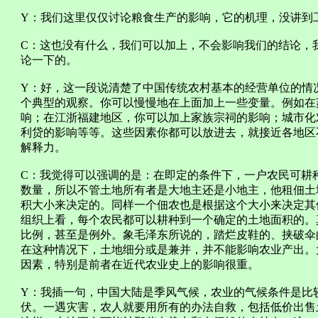
Y：我们这里仅仅讨论粮食生产的影响，它的机理，没讲到
C：这也没有什么，我们可以加上，不会影响我们的结论，
论一下的。
Y：好，这一段说清楚了中国传统农村基本的经营单位的情
个典型的观察。你可以慢慢地在上面加上一些变量。例如在
响；在江浙福建地区，你可以加上家族宗祠的影响；城市化
利贷的影响等等。这些因素你都可以放进去，就接近各地区
解释力。
C：我觉得可以强调的是：在即定的条件下，一户农民可耕
数量，所以不管土地所有者是大地主还是小地主，他租佃土
积大小来决定的。同样一个佃农也是根据这个大小来决定其
组织上看，每个农民都可以耕种到一个确定的土地面积的。
比例，甚至是例外。象毛泽东所说的，踏烂皮鞋的、挟破伞
在这种情况下，土地细分或是兼并，并不能影响农业产出。
因素，特别是前者在近代农业史上的影响很重。
Y：我插一句，中国大陆是季风气候，农业的气候条件是比
伏。一遇灾害，农人就要用所有的办法自救，包括低价出售