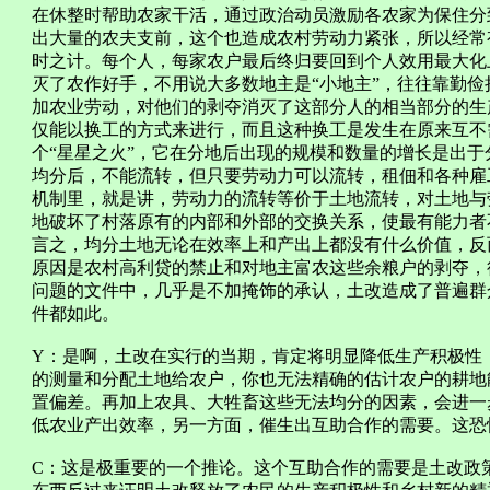
在休整时帮助农家干活，通过政治动员激励各农家为保住分
出大量的农夫支前，这个也造成农村劳动力紧张，所以经常
时之计。每个人，每家农户最后终归要回到个人效用最大化
灭了农作好手，不用说大多数地主是“小地主”，往往靠勤
加农业劳动，对他们的剥夺消灭了这部分人的相当部分的生
仅能以换工的方式来进行，而且这种换工是发生在原来互不
个“星星之火”，它在分地后出现的规模和数量的增长是出
均分后，不能流转，但只要劳动力可以流转，租佃和各种雇
机制里，就是讲，劳动力的流转等价于土地流转，对土地与
地破坏了村落原有的内部和外部的交换关系，使最有能力者
言之，均分土地无论在效率上和产出上都没有什么价值，反
原因是农村高利贷的禁止和对地主富农这些余粮户的剥夺，
问题的文件中，几乎是不加掩饰的承认，土改造成了普遍群
件都如此。
Y：是啊，土改在实行的当期，肯定将明显降低生产积极性
的测量和分配土地给农户，你也无法精确的估计农户的耕地
置偏差。再加上农具、大牲畜这些无法均分的因素，会进一
低农业产出效率，另一方面，催生出互助合作的需要。这恐
C：这是极重要的一个推论。这个互助合作的需要是土改政