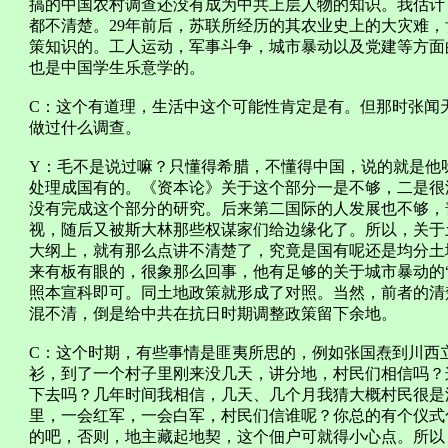
搞的中国农村调查还没有成为中共上层人物的知识。我估计
都不清楚。29年前后，苏联所经历的其农业史上的大灾难
策知识的。工人运动，军事斗争，城市暴动以及党建等方面
也是中国学生乐意学的。
C：这个有道理，生活中这个可能性肯定是有。但那时张闻
做过什么调查。
Y：毛不是说过嘛？只懂得希腊，不懂得中国，说的就是他
处理成国有的。《资本论》关于这个部分一是不够，二是很
没有完成这个部分的研究。后来第二国际的人发展也不够，
视，随后又被斯大林那些权谋家们给边缘化了。所以，关于
大纲上，就有那么点讲不清楚了，究竟是国有呢还是均分土
来有板有眼的，很象那么回事，他有足够的关于城市暴动的
照本宣科即可。同土地政策就形成了对照。当然，前者的清
混不清，倒是给中共在抗日时期调整政策留下余地。
C：这个时期，有些事情是匪夷所思的，例如张国焘到川西
衫，到了一个村子里刚来没几天，讲分地，村民们相信吗？
下去吗？几年时间我相信，几天、几个月我猜大概村民很是
里，一会红军，一会白军，村民们信谁呢？你总的有个仪式
的吧，否则，地主藏起地契，这个佃户可就得小心点。所以