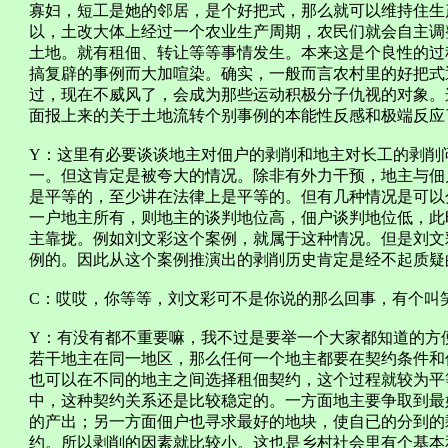
寡妇，短工是她的邻居，是个好把式，那么就可以维持住生
以，土改大体上经过一个农业生产周期，农民们就会自主调
土地。就有租佃、转让等等事情发生。本来这是个良性的过
搞复辟的事例而大加喧染。确实，一般而言农村里的好把式
过，现在不威风了，会成为那些运动积极分子仇视的对象。
面报上来的关于土地流转个别事例的本能性反感和极端反应
Y：这里有必要谈谈地主对佃户的剥削和地主对长工的剥削
一。但这肯定是被夸大的情况。除非有外力干预，地主与佃
是平等的，至少讲在法律上是平等的。但有几种情况是可以
一户地主所有，则地主的谈判地位高，佃户谈判地位低，此
主靠拢。例如刘文彩这个案例，就属于这种情况。但是刘文
例的。因此从这个案例推演出的剥削历史肯定是经不起质疑
C：哎哎，你等等，刘文彩可不是你说的那么回事，有个叫
Y：有没有都不重要嘛，我不过是要举一个大家都知道的方
若干地主在同一地区，那么任何一个地主都要在契约条件和
也可以在不同的地主之间选择租佃契约，这个过程就较为平
中，这种契约关系还是比较稳定的。一方面地主要争取到最
的产出；另一方面佃户也寻求最好的地块，使自已的分到的
约。所以剥削的因素就比较小。这也是乡村社会里有个基本