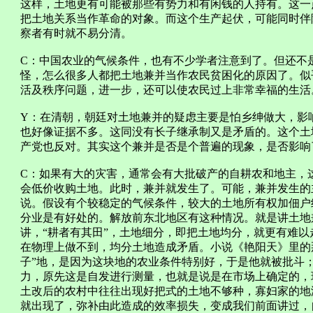
这样，土地更有可能被那些有势力和有闲钱的人持有。这一
把土地关系当作革命的对象。而这个生产起伏，可能同时伴
察者有时就不易分清。
C：中国农业的气候条件，也有不少学者注意到了。但还不
怪，怎么很多人都把土地兼并当作农民贫困化的原因了。似
活及秩序问题，进一步，还可以使农民过上非常幸福的生活
Y：在清朝，朝廷对土地兼并的疑虑主要是怕乡绅做大，影
也好像证据不多。这同没有长子继承制又是矛盾的。这个土
产党也反对。其实这个兼并是否是个普遍的现象，是否影响
C：如果有大的灾害，通常会有大批破产的自耕农和地主，
会低价收购土地。此时，兼并就发生了。可能，兼并发生的
说。假设有个较稳定的气候条件，较大的土地所有权加佃户
分业是有好处的。解放前东北地区有这种情况。就是讲土地
讲，“耕者有其田”，土地细分，即把土地均分，就更有难
在物理上做不到，均分土地造成矛盾。小说《艳阳天》里的那
子”地，是因为这块地的农业条件特别好，于是他就被批斗
力，原先这是自发进行测量，也就是说是在市场上确定的，
土改后的农村中往往出现好把式的土地不够种，寡妇家的地
就出现了，弥补由此造成的效率损失，变成我们前面讲过，