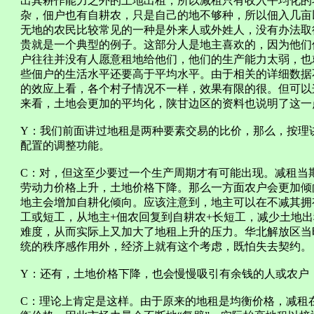
出其耕作能力之外的土地出租，所以减租只有收入平均化的
杂，佃户也有自耕农，只是自己的地不够种，所以佃入几亩
无地的农民比较常见的一种是外来人或外姓人，没有办法取
贵就是一个典型的例子。这部分人是地主喜欢的，因为他们
户往往并没有人愿意租地给他们，他们的生产能力太弱，也
些佃户的生活水平还要高于平均水平。由于相关的详细数据
的效应上看，各个村子情况不一样，效果有限的很。但可以
来看，土地会更加的平均化，陕甘边区的资料也说明了这一
Y：我们前面讲过地租是两种要素交易的比价，那么，按理
配置的调整功能。
C：对，但这至少要过一个生产周期才有可能出现。减租当
劳动力价格上升，土地价格下降。那么一方面农户会更加倾
地主会增加自耕化倾向。应该注意到，地主可以在不减其拥
工或短工，从地主+佃农回复到自耕农+长短工，减少土地
难度，从而实际上又加大了地租上升的压力。华北解放区当
统的秩序感作用外，经济上就有这个考虑，既怕失去契约。
Y：还有，土地价格下降，也会慢慢吸引有余钱的人或农户
C：理论上肯定是这样。由于原来的地租是均衡价格，减租