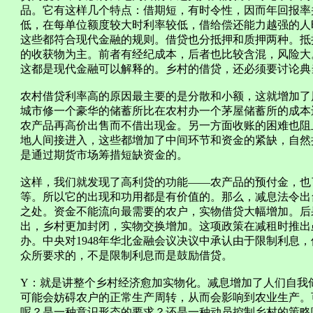
品。它有这样几个特点：借期短，有时令性，因而年回报率
低，在每单位额度较大时利率较低，借给偿还能力越强的人
这些都符合现代金融的规则。借贷也分抵押和质押两种。抵
的收获物为主。前者有经纪成本，后者也比较含混，风险大
这都是现代金融可以解释的。乡村的借贷，还必须要讨论典
农村借贷利率高的原因最主要的是分散和小额，这就增加了
城市修一个豪华的储蓄所比在农村办一个茅屋储蓄所的成本
农产品再高价出售而不借出现金。另一方面收账的困难也阻
地人间接进入，这些都增加了中间环节和资金的紧缺，自然
是通过期货市场筹措短缺资金的。
这样，我们就发现了高利贷的功能——农产品的预付金，也
等。所以它的出现和功用都是有价值的。那么，减息法令出
之处。资金不能流向最需要的农户，实物借贷大幅增加。后
出，乡村更加封闭，实物交换增加。这项政策在减租时推出
办。中央对1948年华北金融会议决议中承认由于限制利息
众所要求的，不是限制利息而是鼓励借贷。
Y：就是讲整个乡村经济愈加实物化。减息增加了人们自我
可能会妨碍农户的正常生产周转，从而会影响到农业生产。
呢？是一种意识形态的要求？还是一种动员控制乡村的策略