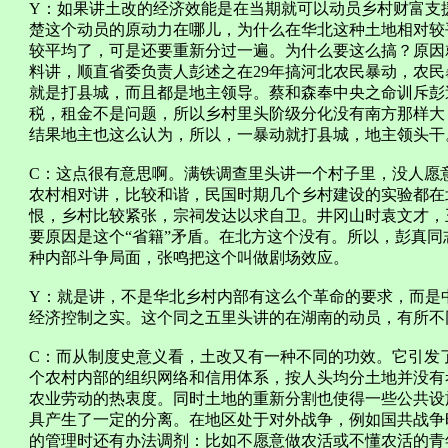
Y：如果讲土改的经济效能是在当期就可以动员乡村财富支
楚这个动员的原动力在哪儿，为什么在华北这种土地相对较
较平均了，可是还要重新分过一遍。为什么要这么搞？原因
料讲，顺直省委负责人彭述之在29年搞河北农民暴动，农
就是打县城，而且都是地主领导。蔡和森奉中央之命训斥彭
税，租金不是问题，所以乡村里头阶级分化没有南方那样大
结果地主也这么认为，所以，一暴动就打县城，地主领头干
C：这点很有意思啊。满铁调查里头讲一个村子里，没人愿
农村相对讲，比较和谐，民国时期几个乡村建设的实验都在
恨，乡村比较紧张，宗祠发达以求自卫。井冈山时袁文才，
要原因是这个“省籍”矛盾。在北方这个没有。所以，彭真
种内部斗争局面，张鸣把这个叫做剧场效应。
Y：就是讲，不是华北乡村内部有这么个革命的要求，而是
经济控制之实。这个同之五里头讲的在湖南的动员，有所不
C：而从制度史意义看，土改又有一种不同的功效。它引发了
个农村内部的组织网络和信用体系，按人头均分土地并没有
农业劳动的热衷度。同时土地的重新分割也使得一些公共设
具产生了一定的分离。在地区处于对外战争，例如国共战争
的管理时还有办法调剂：比如不愿意做农活或不懂农活的青