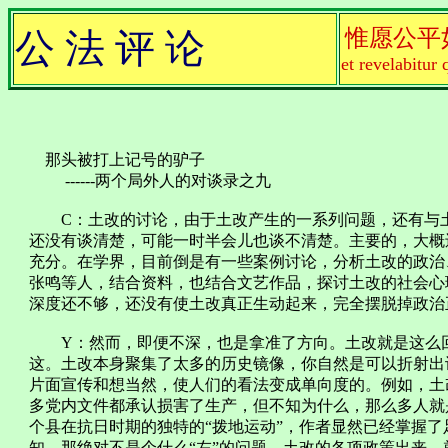
惟愿公平
公 法 评 论
et revelabitur 
那头被打上记号的驴子
------两个局外人的对谈录之九
C：土改的讨论，由于土改产生的一系列问题，还有与土
还没有谈清楚，可能一时半会儿也谈不清楚。主要的，大概
充分。在学界，目前倒是有一些案例讨论，分析土改的政治
张鸣等人，结合资料，也结合文艺作品，探讨土改的社会心
深度还不够，还没有使土改真正生动起来，完全摆脱掉政治
Y：然而，即便不深，也是拿准了方向。土改就是这么回
这。土改本身聚集了太多的历史镜像，你自然是可以折射出
片面宣传和想当然，使人们的看法变成单向度的。例如，土
多党内文件都承认损害了生产，但不知为什么，那么多人就
个县在抗日时期的独特的“拨地运动”，作者显然已经掌握了
知，那绝对不是个什么“左”的问题。土改的各项政策出来，