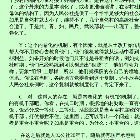
于乡村内部的力量对接上外部的力量。是在这个互动中间产
了，这个外来的力量本地化了，或者更准确地讲，在乡村社
母体的结构了。因为人民公社提供了一个恰恰足够大的社会
如果是自然村就太小了，维持不了，几个自然村的高级社合
合适了。于是共、青、妇、民兵、武装部就一一出现了，整
卷化了。
Y：这个内卷化的机制，有个因素，就是从土改开始传统
帮人你不用费心去教育他们，他们很机敏得就从运动中看到
些利益。如果开始的时候他们只不过是寻租者的话，例如抗
社时期，他们已经熟练到可以创造出“租源”了。他们有动
样，要象“组织”上那样，所以，他们就积极的在自己的领地
体系。你说在当时，各级地方党委看到这个复制，还不欣喜
人民公社条例时，这个复制就被制度化了，肯定下来了。
C：对，这帮人的存在，就是内卷化的“有机”的机制了
的有机干部吧。你看，在抗日时期，根据地的村财政一直有
饭，饭还分成一等灶，二等灶。活脱脱就是当今乡村腐败的
机干部，打仗都拦不住。这里面，还可以引出一个问题：就
者是重合不重合呢？如果是重合的，为什么；不重合的，道
在这之后就是人民公社20年了。随后就有联产承包制一直