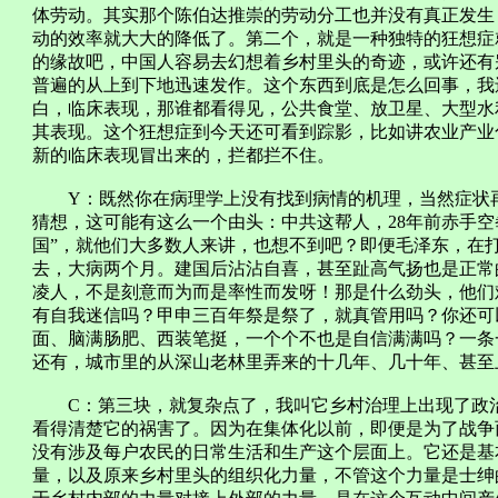
体劳动。其实那个陈伯达推崇的劳动分工也并没有真正发生
动的效率就大大的降低了。第二个，就是一种独特的狂想症
的缘故吧，中国人容易去幻想着乡村里头的奇迹，或许还有
普遍的从上到下地迅速发作。这个东西到底是怎么回事，我
白，临床表现，那谁都看得见，公共食堂、放卫星、大型水
其表现。这个狂想症到今天还可看到踪影，比如讲农业产业
新的临床表现冒出来的，拦都拦不住。
Y：既然你在病理学上没有找到病情的机理，当然症状再
猜想，这可能有这么一个由头：中共这帮人，28年前赤手空
国”，就他们大多数人来讲，也想不到吧？即便毛泽东，在
去，大病两个月。建国后沾沾自喜，甚至趾高气扬也是正常
凌人，不是刻意而为而是率性而发呀！那是什么劲头，他们
有自我迷信吗？甲申三百年祭是祭了，就真管用吗？你还可
面、脑满肠肥、西装笔挺，一个个不也是自信满满吗？一条
还有，城市里的从深山老林里弄来的十几年、几十年、甚至
C：第三块，就复杂点了，我叫它乡村治理上出现了政治
看得清楚它的祸害了。因为在集体化以前，即便是为了战争
没有涉及每户农民的日常生活和生产这个层面上。它还是基
量，以及原来乡村里头的组织化力量，不管这个力量是士绅