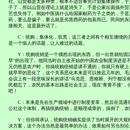
社。山货都是太多种类，根本不适合事先计划集体操作，于
子了，所以山货在理论上就是消失了。于是公家出面搞外贸
艺也失传了。例如中医搞什么给国家献药方子之类的，于是
药，要么是骗子，要么就是劣质西药的包装而已。民间的东
接相关。这是题外话了。
C：统购，集体化，饥荒，这三者之间有个相互缠绕的关
是一个恼人的话题，让人难过的话题。
Y：统购统销是一个偶然出现的东西，但一出世就给固定
早”的出现了。他同当时自土改开始的中国农业制度演进是
元仍然是农户时，你搞统购统销是讲不通的，你就只有硬上
就早早的恶化了，这个关系恶化本来是可以推迟几年的。毛泽
会议上有一段意味深长的讲话“马克思、恩格斯、列宁都没
民都忘了，农民的基本出路是社会主义，现在‘青黄不接’，
吧！
C：本来是先在生产领域中进行制度变革，然后在流通领
公社这个体制，再搞统购统销，是顺理成章的，搞倒了，农
Y：但你得承认，统购统销确实提供了当时展开的大规模
决方案，这个办法当然是最简单的办法，效果如何另当别论