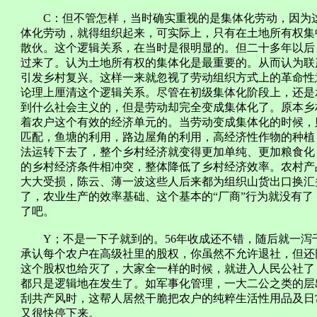
C：但不管怎样，当时确实重视的是集体化劳动，因为这
体化劳动，就得组织起来，可实际上，只有在土地所有权集
散伙。这个逻辑关系，在当时是很明显的。但二十多年以后
过来了。认为土地所有权的集体化是最重要的。从而认为联
引发乡村复兴。这样一来就忽视了劳动组织方式上的革命性
论理上厘清这个逻辑关系。尽管在初级集体化阶段上，还是
到什么社会主义的，但是劳动却完全变成集体化了。原本乡
着农户这个有效的经济单元的。当劳动变成集体化的时候，
匹配，鱼塘的利用，路边屋角的利用，高经济性作物的种植
法运转下去了，整个乡村经济就变得更加单纯、更加粮食化
的乡村经济条件相冲突，整体降低了乡村经济效率。农村产
大大受损，陈云、薄一波这些人后来都为组织山货出口换汇
了，农业生产的效率基础、这个基本的“厂商”行为就没有
了吧。
Y；不是一下子就到的。56年收成还不错，随后就一泻
承认每个农户在高级社里的股权，你虽然不允许退社，但还
这个股权也给灭了，大家全一样的时候，就进入人民公社了
都只是逻辑地在发生了。如军事化管理，一大二公之类的层
刮共产风时，这帮人居然干脆把农户的纯粹生活性用品及日
又很快停下来。