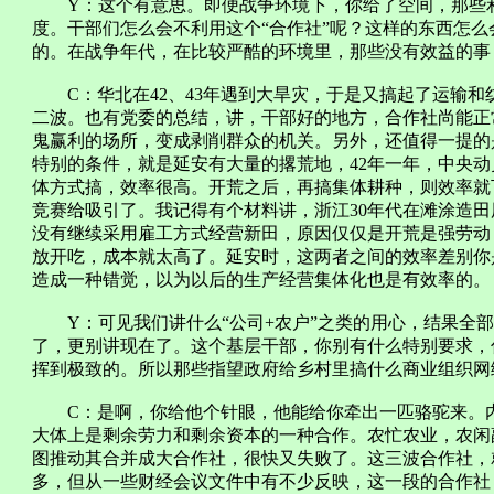
Y：这个有意思。即便战争环境下，你给了空间，那些利
度。干部们怎么会不利用这个“合作社”呢？这样的东西怎
的。在战争年代，在比较严酷的环境里，那些没有效益的事
C：华北在42、43年遇到大旱灾，于是又搞起了运输和
二波。也有党委的总结，讲，干部好的地方，合作社尚能正
鬼赢利的场所，变成剥削群众的机关。另外，还值得一提的
特别的条件，就是延安有大量的撂荒地，42年一年，中央动
体方式搞，效率很高。开荒之后，再搞集体耕种，则效率就下
竞赛给吸引了。我记得有个材料讲，浙江30年代在滩涂造
没有继续采用雇工方式经营新田，原因仅仅是开荒是强劳动
放开吃，成本就太高了。延安时，这两者之间的效率差别你
造成一种错觉，以为以后的生产经营集体化也是有效率的。
Y：可见我们讲什么“公司+农户”之类的用心，结果全部
了，更别讲现在了。这个基层干部，你别有什么特别要求，
挥到极致的。所以那些指望政府给乡村里搞什么商业组织网
C：是啊，你给他个针眼，他能给你牵出一匹骆驼来。内
大体上是剩余劳力和剩余资本的一种合作。农忙农业，农闲
图推动其合并成大合作社，很快又失败了。这三波合作社，
多，但从一些财经会议文件中有不少反映，这一段的合作社