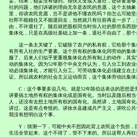
妥。结果，稳妥没有做到。很快又变成大退社，还讲要退够
社的问题，他们诉诸的理由无非是农民的意愿，这个太抽象
里，你讲农民意愿，岂不是讲他不懂农民吗？你怎么可能坚
社即不能稳住又不能退回去，当然就只有往前再走一步了，
由，不许退社了。随后就把股权同当时你入社的那些东西脱
集体化，只是在高级社基础上加一条，退社不自由了，那个
这一条太关键了，它破除了农户的私有权，它给那个集体
有所有入社的生产要素。这个所有权的集体化同劳动的集体
服了。后来人们似乎更重视集体化在所有制上的动作，其实
动的集体化。因为52年那个中央文件认为，引入分工到农
动必须集体化，才能引入分工。可劳动集体化必须建立在土
证。所以就农村的社会主义运动而言，这个集体劳动比集体
C：这个事要多说几句。就是52年陈伯达表达的思想是
讲要搞土地所有权的集体化或是国有化。当时以及随后相当一
人，还没有去想土地所有权的国有化。虽然讲，土地国有化
讲过。这是有点奇怪的。讲徐水县建成共产主义，讲吃公共
我没有想明白这个事。
Y：猜测一下，可能中央不想因此背上农民这个负担，国
生活全管起来。这个不得了，管不下来的。所以这帮人再狂