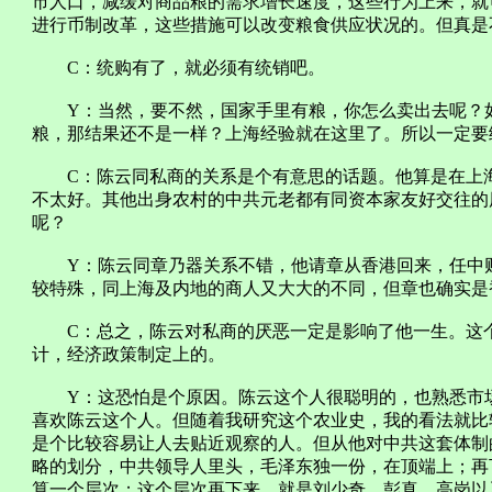
市人口，减缓对商品粮的需求增长速度，这些行为上来，就
进行币制改革，这些措施可以改变粮食供应状况的。但真是
C：统购有了，就必须有统销吧。
Y：当然，要不然，国家手里有粮，你怎么卖出去呢？如
粮，那结果还不是一样？上海经验就在这里了。所以一定要
C：陈云同私商的关系是个有意思的话题。他算是在上海
不太好。其他出身农村的中共元老都有同资本家友好交往的
呢？
Y：陈云同章乃器关系不错，他请章从香港回来，任中财
较特殊，同上海及内地的商人又大大的不同，但章也确实是
C：总之，陈云对私商的厌恶一定是影响了他一生。这个
计，经济政策制定上的。
Y：这恐怕是个原因。陈云这个人很聪明的，也熟悉市场
喜欢陈云这个人。但随着我研究这个农业史，我的看法就比
是个比较容易让人去贴近观察的人。但从他对中共这套体制
略的划分，中共领导人里头，毛泽东独一份，在顶端上；再
算一个层次；这个层次再下来，就是刘少奇、彭真、高岗以