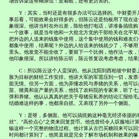
场告诉梁这帮糊涂虫：走着瞧，还有更厉害的。
Y：其实，当时还是有很多办法可以选择的。中财委开几
事后看，可能效果会好得多的，但陈云还是拍板用了现在这
象很深。他讲当时在外出差，陈给他打电话，讲准备搞统购
一个故事，就是当年他和一大批北方党的干部给关在北平草
把外边的人送来的钱集中使用，这个集中使用的钱和难友们
都集中使用，结果呢？外边的人给送来的钱就少了，不够用
里头。他发觉不能全收了，要留下一个比例，他作法一改，
他印象很深。所以讲给陈云听，陈云答复说考虑考虑，结果
C：所以陈云这个人蛮深的。他从沈阳到西柏坡中财委上
胀为目标的财经工作安排。他讲大军的军需压到一切，发票
面无情。但另一方面，他为弄懂农民与养猪的关系，他可以
苗、猪粪和亩产量的关系，他找了农科院的专家来，听了七
弹和养猪。他认认真真的把关于母猪应私养的结论汇报给毛
结婚难这样的事，他都亲自抓。又表现了另外一个侧面。
Y：是呀，多侧面。他可以搞统购这种毫无经济依据的事情
丝”、“高价点心”之类来回笼货币。他也曾经令人叹服地计
输这样一个完整的物流过程。他计算从古巴买糖回来可以回
时间都计算到了，他简直就是完全了解市场机制和效果的嘛