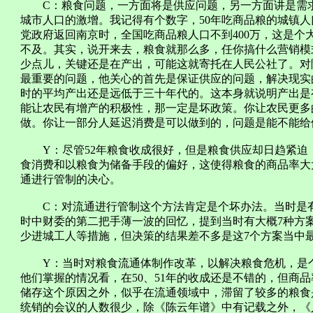
C：粮食问题，一方面将是供应问题，另一方面讲是需求
城市人口的激增。我记得有个数字，50年吃商品粮的城镇人口
党政府返回南京时，全国吃商品粮人口不到400万，这是个
不及。其实，说开来去，粮食就那么多，任你搞什么营销模
少点儿，关键还是在产出，可能这就寄托在人民公社了。对
最重要的问题，他关心的首先是保证供应的问题，解决现实
时的平均产出还是远低于三十年代的。这本身就说明产出是
能让农民有增产的积极性，那一定是坏政策。你让农民更多
做。你让一部分人延迟消费是可以做到的，问题是能不能给
Y：尽管52年粮食收成很好，但是粮食供应却日趋紧迫
食消费和以粮食为储备手段的偏好，这使得粮食的商品率大
通进行管制的决心。
C：对流通进行管制这个方法肯定是个坏办法。当时是有
时中财委的第二把手薄一波的回忆，提到当时有大概7种方
少进城工人等措施，但决策的结果差不多是这7个方案当中
Y：当时对粮食流通体制作改革，以解决粮食危机，是个
他们掌握的情况看，在50、51年的收成还是不错的，但商
储存这个原因之外，似乎在流通领域中，滞留了较多的粮食
统销的会议的人数很少，除《陈云年谱》中有记载之外，《