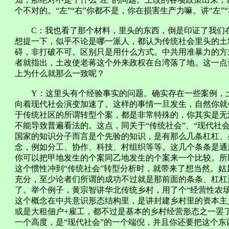
个不对的。“左”“右”你都不是，你在损害生产力嘛。讲“左”
C：我也看了那个材料，里头的东西，倒是印证了我们在
想提一下，似乎不论是哪一派人，都认为传统社会里头的土
碍，非打破不可。区别只是用什么方式。中共用准暴力的方
者就指出，土改使老蒋这个外来政权在台湾落了地。这一点让人
上为什么就那么一致呢？
Y：这里头有个经验事实的问题。确实存在一些案例，土
向着现代社会演变加速了。这样的事情一旦发生，自然你就
于传统社区的所谓转型个案，都是非常特殊的，你其实是无
不能导致普遍看法的。这点，同关于“传统社会”、“现代社会
国家的知识分子而言是个先验的知识，是有那么几条杠杠、
念，例如分工、协作、科技、村组织等等。这几个条条是通
你可以把甲地发生的个案同乙地发生的个案来一个比较。所
这个惯性冲到“传统社会”转型分析时，就带来了想当然。
充分，至少论者们所谓的成功不过就是那前面的条条、杠杠
了。举个例子，黄宗智讲华北传统乡村，用了个“经营性农
这个概念在中共意识形态结构里，是讲封建乡村里的资本主
或是大租佃户+雇工，都不过是基本的乡村经营形态之一罢
一个高度，是“现代社会”的一个端倪，并且你还要把这个