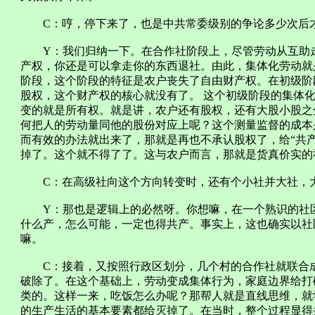
C：哼，停下来了，也是中共常委级别的争论多少次后才
Y：我们归纳一下。在合作社阶段上，尽管劳动从互助走
产权，你还是可以拿走你的东西退社。由此，集体化劳动就
阶段，这个阶段的特征是农户丧失了自由财产权。在初级阶
股权，这个财产权的核心就没有了。 这个初级阶段的集体
变的就是所有权。就是讲，农户还有股权，还有大股小股之
何把人的劳动量同他的股份对应上呢？这个测量监督的成本
而有效的办法就出来了，那就是再也不承认股权了，给“共
掉了。这个就不得了了。这与农户而言，那就是货真价实的
C：在高级社向这个方向转变时，还有个小社并大社，
Y：那也是逻辑上的必然呀。你想嘛，在一个熟识的社区
什么产，怎么可能，一定也得共产。事实上，这也确实以社
嘛。
C：接着，又按照行政区划分，几个村的合作社就联合成
破除了。在这个基础上，劳动变成集体行为，家庭边界给打
类的。这样一来，吃饭怎么办呢？那帮人就是直线思维，就
的生产生活的基本要素都给灭掉了。在当时，整个过程显得