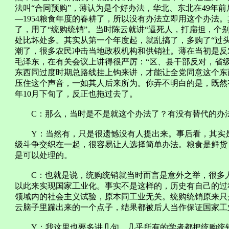
法叫“合同预购”，薄认为是个好办法，华北、东北在49年前
—1954粮食年度的春耕了，所以没有办法立即用这个办法
了，用了“统购统销”。当时陈云就讲“逼死人，打扁担，个
处比坏处多。其实从第一个年度起，就乱搞了，多购了“过头
潮了，很多农民冲击当地政权机构和供销社。薄在当初是反
毛泽东，在有关会议上讲得很严厉：“区、县干部反对，省
东西同过度时期总路线挂上钩来讲，才能让全党同意这个东
压住这个声音，一如其人后来所为。你弄不明白的是，既然
年10月下旬了，反正也拖过去了。
C：那么，当时是不是就这个办法了？有没有替代的办
Y：当然有，只是很遗憾没有人提出来。事后看，其实是
级斗争交织在一起，很容易让人选择简单办法。粮食是鲜货
是可以处理的。
C：也就是说，统购统销就当时而言是意外之举，很多人
以此来实现国家工业化。事实不是这样的，历史有自己的过
领域内的社会主义试验，原本同工业无关。统购统销原来只
云脑子里蹦出来的一个点子，结果都被后人当作保证国家工
Y：我这里也要多讲几句。几乎所有的学者都把统购统销