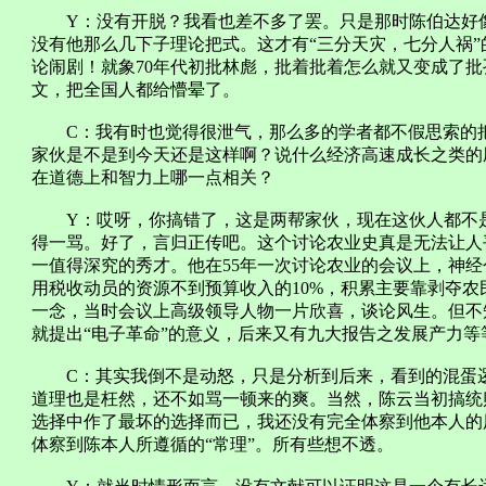
Y：没有开脱？我看也差不多了罢。只是那时陈伯达好像
没有他那么几下子理论把式。这才有“三分天灾，七分人祸
论闹剧！就象70年代初批林彪，批着批着怎么就又变成了
文，把全国人都给懵晕了。
C：我有时也觉得很泄气，那么多的学者都不假思索的把
家伙是不是到今天还是这样啊？说什么经济高速成长之类的
在道德上和智力上哪一点相关？
Y：哎呀，你搞错了，这是两帮家伙，现在这伙人都不是
得一骂。好了，言归正传吧。这个讨论农业史真是无法让人
一值得深究的秀才。他在55年一次讨论农业的会议上，神
用税收动员的资源不到预算收入的10%，积累主要靠剥夺
一念，当时会议上高级领导人物一片欣喜，谈论风生。但不
就提出“电子革命”的意义，后来又有九大报告之发展产力等
C：其实我倒不是动怒，只是分析到后来，看到的混蛋逻
道理也是枉然，还不如骂一顿来的爽。当然，陈云当初搞统
选择中作了最坏的选择而已，我还没有完全体察到他本人的
体察到陈本人所遵循的“常理”。所有些想不透。