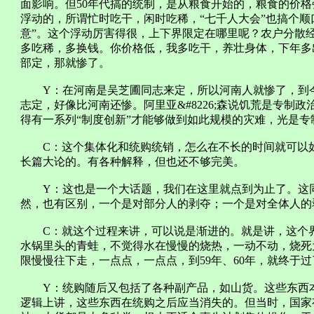
面影响。但50年代搞的统制，是从粮食开始的，粮食的价
浮动的，所谓忙时吃干，闲时吃稀，“七千人大会”也搞个顺
意”。这个浮动厉害得很，上下界限定在哪里呢？农户分散
多吃稀，多换钱。你价格低，我多吃干，养壮身体，下年多
部定，那就惨了。
Y：在河南是吴芝圃同志来定，所以河南人就惨了，到今
志定，好像比河南还惨。阿里亚&#8226;森说饥荒是专制
得有一系列“制度创新”才能够做到如此规模的灾难，光是
C：这个集体化和统购统销，怎么在不长的时间就可以如
长篇大论的。有各种解释，但也还不够完美。
Y：这也是一个大话题，我们在这里就点到为止了。这同
然，也有区别，一个是对部分人的剥夺；一个是对全体人的
C：就这个过程来讲，可以说是渐进的。就是讲，这个界
水锅里头的青蛙，不觉得水在慢慢的烧热，一动不动，烧死
限慢慢往下走，一点点，一点点，到59年、60年，就终于
Y：统购随后又包括了各种副产品，如山货。这些东西本
逻辑上讲，这些东西在统购之后应当消失的。但当时，国家