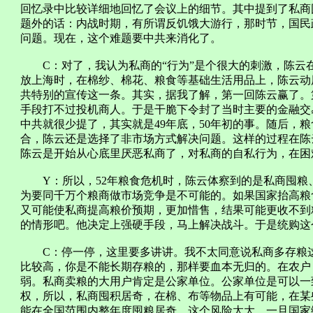
回忆录中比较详细地回忆了会议上的细节。其中提到了私商
题外的话：内战时期，有所谓反饥饿大游行，那时节，国民
问题。现在，这个难题要中共来消化了。
C：对了，我认为私商的“行为”是个很大的刺激，陈云
放上海时，在棉纱、棉花、粮食等基础生活用品上，陈云动
共特别的宣传这一条。其实，据我了解，第一回陈云赢了。
手段打不过投机商人。于是干脆下令封了当时主要的金融交
中共就很少提了，其实就是49年底，50年初的事。随后，
合，陈云还是选择了非市场方式解决问题。这样的过程在陈
陈云是开始从心底里厌恶私商了，对私商的自私行为，在困
Y：所以，52年粮食危机时，陈云体察到的是私商囤粮
为要同千万个粮商做市场竞争是不可能的。如果国家抬高粮
又可能使私商提高粮价预期，更加惜售，结果可能更收不到
的情形吧。他决定上强硬手段，马上解决战斗。于是统购这
C：停一停，这里要多讲讲。我不太同意说私商多存粮这
比较高，你是不能长期存粮的，那样要血本无归的。在农户
弱。私商卖粮的大用户肯定是公家单位。公家单位是可以一
权，所以，私商囤积居奇，在棉、布等物品上有可能，在某
能在全国范围内整年度囤粮居奇，这个风险太大，一旦国家