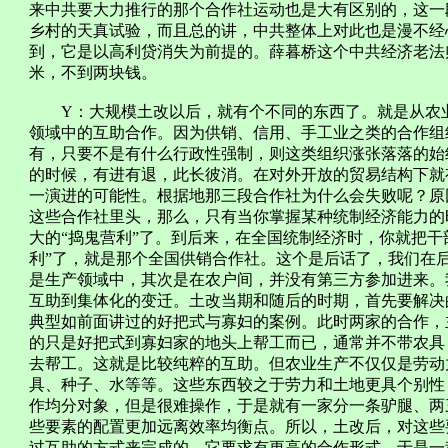
来中共要大力推行的那个合作社运动也是大有区别的，这一
乡村的天真试验，而且总的讲，中共整体上对此也是漫不经
到，它是以高利贷消失为前提的。薛暮桥这个中共经济老法
米，不到两块钱。
Y：大规模土改以后，就有个不同的东西了。就是从农业
领域中的互助合作。因为供销、信用、手工业之类的合作组
有，只要不是有什么行政性强制，则这类组织涨张落落的始
的时候，有进有退，此长彼消。在对外开放的贸易结构下就
一演进的可能性。根据地那三段合作社为什么会失败呢？原
这些合作社里头，那么，只有当你掌握某种统制经济能力的
大的“捣鬼营利”了。到后来，在全国统制经济时，你就把干
利”了，就是那个全国供销合作社。这个是后话了，我们在
是生产领域中，其次是在农户间，并没有第三方参加进来。
互助到集体化的变迁。土改当期和随后的时期，首先要解决
典型如前面讲过的好把式与寡妇的案例。此时两家的合作，
的只是好把式到寡妇家的地头上帮工而已，通常并不带农具
去帮工。这就是比较纯粹的互助。但农业生产不仅仅是劳动
具、种子、水等等。这些东西较之于劳力和土地更具个别性
作均分对象，但是很难操作，于是就有一家分一条驴腿、两
些要素的配置更加远离效率均衡点。所以，土改后，对这些
过互助的方式来完成的，它要求有更高的合作形式，于是一