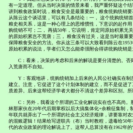
有一定道理。但从当时决策的情景来看，我严重怀疑这个结
讲到粮食政策时说，粮食安全是最重要的，粮食统购统销要
从陈云这个谈话里，可以有几条结论：一， 这个统购统销
粮史相关系，这是一种心理上的思维惯性，下意识的起作用
购统销不可；二， 再搞50年，它说明，肯定同原始积累无关
的原始积累岂不荒唐；三， 粮食没有过关，这是当时最重
保障粮食安全的方法。你从这三条可以大致看到陈云在195
原始积累的说法，学者们又怎么能牵强附会得讲统购统销是
C：看来，决策的考虑和后来的解说是要分清楚的。否则
入荒唐而不自知。
Y：客观地讲，统购统销加上后来的人民公社确实在制度
建立。注意，它促进了这个计划体制的建立，而不是促进了
质差异。后来这帮经济学者大都分不清这个差异和区别。所
C：另外，我看这个所谓的工业化解说实在也不高尚。那
林那家伙在20年代后期掌权以后大搞集体化+余粮征集制，
年联共就弄出了一个所谓的社会主义经济规律，讲要靠对农
的混账逻辑！结果给写进联共（布）当时教程，遗毒给50年
代的农业政策的理论解说上了。这帮人总算没有在1962年的