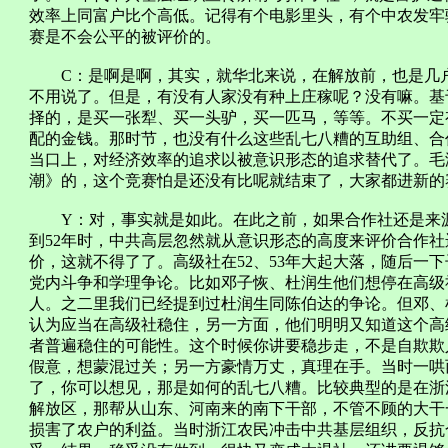
效率上同富户比个高低。记得有个电影里头，有个中农发牢
赛是不会公平的被评价的。
C：是啊是啊，其实，就华北来说，在解放前，也是几户
不用说了。但是，有没有人家没有种上庄稼呢？没有嘛。基
择的，是买一张犁、买一头驴，买一匹马，等等。不买一定
配的金钱。那时节，也没有什么这些乱七八糟的互助组、合
当口上，对经济效率的追求以被意识形态的追求替代了。毛
潮》的，这个竞赛怕是还没有比呢就结束了，大家都进新的
Y：对，事实就是如此。在此之前，如果合作社还是来源
到52年时，中共高层忽然就从意识形态的高度来评价合作
价，这就不得了了。高级社在52、53年大起大落，随后一
党内斗争和学理争论。比如邓子恢、杜润生他们想停在高级
人。之二里我们已经提到过杜润生同陈伯达的争论。但邓、
认为应当在高级社稳住，另一方面，他们明明又知道这个高
者普遍稳住的可能性。这个时候你讲要稳步走，不是自欺欺
假意，想蒙混过关；另一方豪情万丈，真理在手。当时一哄
了，你可以想见，那是如何的乱七八糟。比较典型的是在浙
解放区，那帮从山东、河南来的南下干部，不管不顾的大干
损害了农户的利益。当时浙江农民冲击中共基层组织，反抗