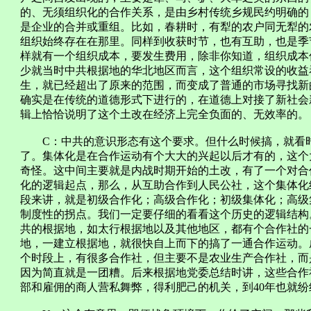
的、无须组织化的合作关系，是由乡村传统乡规民约明确的
是企业的合并或重组。比如，春耕时，有犁的农户同无犁的
组织始终存在在那里。同样到收获时节，也有互助，也是季
样就有一个组织成本，要发生费用，除非你知道，组织成本
少就当时中共根据地的华北地区而言，这个组织常设的收益
生，就已经超出了原来的范围，而变成了普通的市场寻找新
确实是在传统的道德形式下进行的，在道德上对接了新社会
辑上恰恰说明了这个土改在经济上完全负面的、无效率的。
C：中共的意识形态有这个要求。但什么时候搞，就看时
了。集体化是在合作运动有个大大的兴起以后才有的，这个
奇怪。这中间主要就是内战时期开始的土改，有了一个对合
化的逻辑起点，那么，从互助合作到人民公社，这个集体化
段来讲，就是初级合作化；高级合作化；初级集体化；高级
制度性的拐点。我们一定要仔细的看看这个历史的逻辑结构
共的根据地，如太行根据地以及其他地区，都有个合作社的
地，一建立根据地，就很快自上而下的搞了一通合作运动。成
个时段上，有很多合作社，但主要不是农业生产合作社，而
因为简直就是一团糟。后来根据地党委总结时讲，这些合作
部和雇佣的商人营私舞弊，得利肥己的机关，到40年也就纷