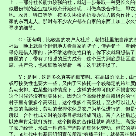
上，一部分社长能力较强的社，就进一步采取一种更长久的
似股份制的企业组织形态开始出现，叫做高级合作社。即农
地、农具、牲口等等，按多边协议的折股办法入股合作社，
家的东西走人。那时有不少农户都在自家的东西上加上永久
寻味的细节。
C：还有啊，比较富的农户入社后，老怕社里把自家的东
社后，晚上就自个悄悄地去看自家的驴子，侍弄驴子，看到
果你是借人家的，决不敢这样使牲口的，你下次就甭想借了
自愿的了，带有了很强的压力成分，这个压力到底是社区道
席、共产党，也须细致的辨析一番，这里就不谈了。
Y：是啊，这是多么真实的细节啊。在高级阶段上，由于
或可接受性也要大一些，又由于它依托一个较稳定的跨年度
劳动安排。在某些特殊情况下，这样的安排可能并不损害效
这个时候还没有到集体化。因为这个高级社是自愿组合的“
村子里有很多个高级社，这个很多个高级社，至少可以让人
永贵的高级社，劳动的安排依然是农户为单位进行的。但是
所以，合作社成立时的效率目标就很成问题。富户入社后总
以效率肯定就打折扣。这个阶段的合作社就叫高级社。高级
了农户经营，形成一种跨生产周期的集体化劳动。但它的基
了。50年代中共基层组织宣传所谓“穷棒子社”，就是富护