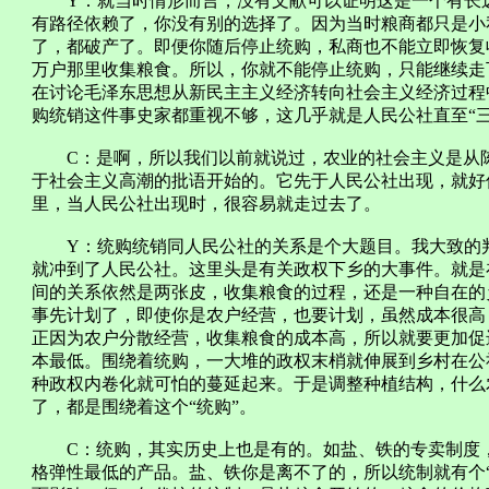
Y：就当时情形而言，没有文献可以证明这是一个有长远
有路径依赖了，你没有别的选择了。因为当时粮商都只是小
了，都破产了。即便你随后停止统购，私商也不能立即恢复
万户那里收集粮食。所以，你就不能停止统购，只能继续走
在讨论毛泽东思想从新民主主义经济转向社会主义经济过程
购统销这件事史家都重视不够，这几乎就是人民公社直至“
C：是啊，所以我们以前就说过，农业的社会主义是从陈
于社会主义高潮的批语开始的。它先于人民公社出现，就好
里，当人民公社出现时，很容易就走过去了。
Y：统购统销同人民公社的关系是个大题目。我大致的判
就冲到了人民公社。这里头是有关政权下乡的大事件。就是
间的关系依然是两张皮，收集粮食的过程，还是一种自在的
事先计划了，即使你是农户经营，也要计划，虽然成本很高
正因为农户分散经营，收集粮食的成本高，所以就要更加促
本最低。围绕着统购，一大堆的政权末梢就伸展到乡村在公
种政权内卷化就可怕的蔓延起来。于是调整种植结构，什么
了，都是围绕着这个“统购”。
C：统购，其实历史上也是有的。如盐、铁的专卖制度，
格弹性最低的产品。盐、铁你是离不了的，所以统制就有个