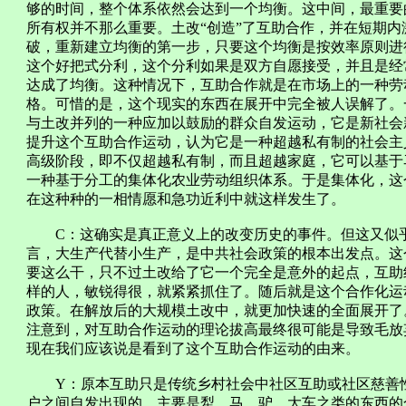
够的时间，整个体系依然会达到一个均衡。这中间，最重要
所有权并不那么重要。土改“创造”了互助合作，并在短期
破，重新建立均衡的第一步，只要这个均衡是按效率原则进
这个好把式分利，这个分利如果是双方自愿接受，并且是经
达成了均衡。这种情况下，互助合作就是在市场上的一种劳
格。可惜的是，这个现实的东西在展开中完全被人误解了。
与土改并列的一种应加以鼓励的群众自发运动，它是新社会
提升这个互助合作运动，认为它是一种超越私有制的社会主
高级阶段，即不仅超越私有制，而且超越家庭，它可以基于
一种基于分工的集体化农业劳动组织体系。于是集体化，这
在这种种的一相情愿和急功近利中就这样发生了。
C：这确实是真正意义上的改变历史的事件。但这又似乎
言，大生产代替小生产，是中共社会政策的根本出发点。这
要这么干，只不过土改给了它一个完全是意外的起点，互助
样的人，敏锐得很，就紧紧抓住了。随后就是这个合作化运
政策。在解放后的大规模土改中，就更加快速的全面展开了
注意到，对互助合作运动的理论拔高最终很可能是导致毛放
现在我们应该说是看到了这个互助合作运动的由来。
Y：原本互助只是传统乡村社会中社区互助或社区慈善性
户之间自发出现的，主要是犁、马、驴、大车之类的东西的