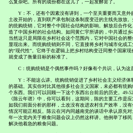
么复杂吧。所有的成份都在这儿了，一起发酵罢了。
Y：不，还有个因素没有讲到，一个至关重要而又意外的
土改开始的，直到联产承包制这条制度变迁的主线先放放。
的统购统销，它对整个中国社会结构的影响。解放后合作化
造了中国乡村的社会结构。如同黄仁宇所讲的，中共通过乡
当然这只是局限在乡村社会这个范围内，它对中国社会的整
显现出来。而统购统销则不同，它直接将乡村与城市化或工
的“现代性”。它终于在逻辑上把乡村结构变迁同整个国家
就变成了衡量目标的标准了。
C：统购统销是个偶然事件吗？好像有个共识，认为这是
Y：不能这么讲。统购统销促进了乡村社会主义经济体制
的基础。其实你对比其他很多社会主义国家，未必都有统购
个东西。我们可以回顾一下这个东西出台前后的历史。49-
《陈云年谱》中，你可以看到，这期间，陈的主要工作是应
如我们前面分析的那样，土改没有改进农村生产效率，没有
情况可能正相反。陈云在河内同越南党的谈话中承认原先对
年一次党内关于粮食问题会议上仍然这样讲。他例举了移民
解决他着急的粮食问题。