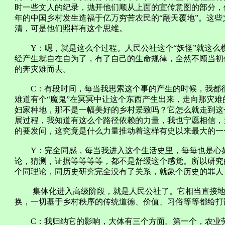
时一些文人的纪录，抛开他们顺从上面的宣传意图的部分，
年的中国乡村发生造福于亿万穷苦农民的“翻天覆地”。这
清，可是他们照样有这个思维。
Y：嗯，就是这么个过程。人民公社这个“妖怪”就这么
经产生就自在自为了，有了自己的生命规律，全然不顾当初
的奔灾难而去。
C：有段时间，每当我思索这个事的产生的时候，我都很
难道有个“魔鬼”在冥冥中让这个东西产生出来，走向那灾
妇家种地，那不是一幅美好的乡村景致吗？它怎么就走到这
展过程，我知道有这么个路径依赖的力量，我也宁愿相信，
的要发问，这究竟是什么力量推动着这样有史以来最大的一
Y：完全同感，每当我进入这个生活史里，每每也是心如
论，猜测，证据等等等等，都不是舒缓这个感觉。所以研究
个同理论，同历史研究完全没有了关系，就象个历史的罪人
集体化进入高级阶段，就是人民公社了。它相当直接地
换，一切基于乡村秩序的传统道德、价值、习俗等等都给打
C：我归纳它的影响，大体有三个方面。第一个，农业劳