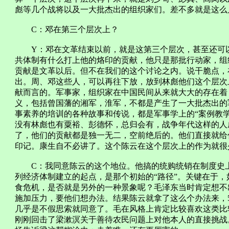
彪等几个战将以及一大批杰出的组织家们。差不多就是这么
C：邓在第三个层次上？
Y：邓在文革结束以前，就是这第三个层次，甚至还可以
共体制有什么打上他的烙印的贡献，他只是那批行动家，组
贡献是文革以后。但不在我们的这个讨论之内。说干脆点，
出。周、邓这些人，可以再往下放，放到林彪他们这个层次
献而言的。军事家，组织家在中国民间从来就大大的存在着
义，包括曾国藩的湘军，淮军，不都是产生了一大批杰出的
事素养的培训的各种故事和传说，都是军事学上的“案例教
没有林彪也有粟裕、彭德怀，总归会有，战争年代这样的人
了，他们的贡献都是独一无二，空前绝后的。他们直接就给
印记。康生自不必讲了。这个陈云在这个层次上的作为就很
C：我同意陈云的这个地位。他搞的统购统销在制度史上
列经济体制建立的起点，是那个初始的“路径”。关键在于，
食危机，是否就是另外的一种景象呢？毛泽东当时肯定想不
施加压力，要他们想办法。结果陈云就拿了这么个办法来，5
几乎是不假思索就同意了。毛在风格上肯定比较喜欢这类比
刚刚回击了梁漱溟关于善待农民问题上对他本人的直接挑战