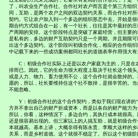
了，叫农业生产合作社。合作社对农户而言是个第三方组织
同，互助，是两个农户之间的双边契约关系，而合作社对所
契约。它让农户加入到一个多边的组织形态中去。开始是很
期合约方式组合在一起，有一个社长，往往是其中最好的庄
产周期的安排。这个阶段特点是突破了家庭经营，但主要的
是私有的，多边的财产互助契约只是一个周期。并且期限可
出这个多边契约。这个阶段叫初级合作化，相应的合作组织
中记载下来的一些成功案例都同社长的道德表率作用强大有
C：初级合作社实际上还是以农户家庭为主的，只是在农
排而已。因此，它的生命力很大程度上取决于社长这个领头
或是人力、物力、畜力使用不公，这个合作社就会散掉的。
愿的，所以，社长要维持住这个社不散掉，是很辛苦的。当
不能忽略。
Y：初级合作社的这个合作契约，类似于我们现在讲的“
方并不拿出自己的财产折成资本，而是以各自的财产能力为
所以，你看，这种情况下，多边合约，其执行成本就很高。
还是很容易出现的。但三家以上的人搞互助，就是初级合作
本就越高。基本上讲，大概非得有陈永贵、李顺大这样的乡
关系，而是乡村道德。这个就很不稳定了。所以这个初级阶