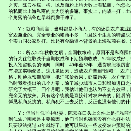
之灾。陈云在煤、棉、以及面粉上均大败上海私商，他怎么
的私商比上海私商的实力弱的多嘛。事实上，内战一打，土
个角落的储备也早就倒腾干净了。
Y：就粮商而言，当时都是小商人，有的还是农户兼业的
富农兼业的。完全专业的粮商不多，而且这个生意的特点决
个实力同公家对打。比起有金融资本背景的上海私商在49、
C：所以52年秋收之后，全国收粮难，原因不是私商囤
的行为往往取决于当期收成和下期预期收成。52年收成好
投入预留粮食的倾向，同时，49年至52年，通货膨胀很厉
有增加实物储备。这几条因素，造成农户普遍“囤粮”。农
格，则通胀预期加重，抵消涨价效果，延滞购买，农户无非
当时我看提出的几个方案，除了减少城市人口和增加进口之
研究了大概三、四个月吧，我估计他们也认为不会有效果，
完全无的放矢。只有这个统购是直接针对农户去的，随后的
鲜见私商反抗的。私商犯不上去反抗，反正也没有他们的什
Y：但当时似乎中财委，陈云在口头上文件上是把私商作
到似农户囤粮是主要原因，他们当时也确实没有什么好办法
只要设法挺过53年就好了。他可以采取一些改变农户预期