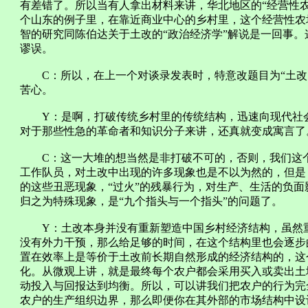
有差错了。所以当有人拿出材料来讲，华北地区的“经营性
个山东的例子里，在靠近商业中心的乡村里，这个经营性农
智的研究同陈伯达关于土改的“政治经济学”解说是一回事
谬误。
C：所以，在上一个对谈录发表时，特意改题目为“土改
苦心。
Y：是啊，打破传统乡村里的传统结构，迅速向现代社会
对于那些性急的革命者和知识分子来讲，还真就变成寓言了
C：这一大堆的想当然是非打破不可的，否则，我们这个
工作队员，对土改中出现的许多现象也是不以为然的，但是
的这些丑恶现象，“过火”的残暴行为，对生产、生活的负
归之为特殊现象，是“九个指头与一个指头”的问题了。
Y：土改本身并没有重新塑造中国乡村经济结构，虽然重
没有外力干预，那么给足够的时间，在这个结构里也会逐步
置在效率上是等价于土改前长期自然形成的经济结构的，这
化。从微观上讲，就是最终每个农户都会采用买入或卖出土
动投入与回报达到均衡。所以，可以讲我们把农户的行为完
农户的生产组织边界，那么即便你在其外部的市场结构中设