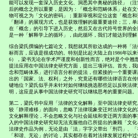
能可以发现一套深入历史文化、洞悉其中奥秘的路径」（注
后的概念之所以重要，是因为：「概念和范畴体系」处在文
物可视之为「文化的密码」；重新审视和定位这套「概念和
「翻译」的展现方式，也是获致理解的最重要途径；三，单
在「概念」的引导下进入历史，然后又在古代符号世界的全
是一种「解释学上的循环」，由此循环，我们才能达到理解（页
综合梁氏撰编的七篇论文，我想就其所欲达成的一种将「法
标而言，应该是很成功的。特别是比起大陆上自1986年以
6），梁书无论在学术严谨度和创新性而言，绝对是个中翘
提法应用在中国法律史研究方面，提出三项评估。首先，我
念和范畴体系」进行语言分析的提法，但紧接的一个重要课
出的「国家、法、权利」之外，究竟还有哪些法律语言在传
键地位？梁氏似乎并未针对如何继续挑选那些足以反映法律
明，这应是从事中国法律史研究可以继续思考的重要问题。
第二，梁氏书中应用「法律的文化解释」至中国法律史研究
较「静滞难移」的面向，忽略了法律现象变迁对法律文化的
文化解释理论，不会忽略文化与社会延续和变迁两方面的事
入的中国法律史研究却无法克服他自己所提出的兼顾「文化
法律史作品为例，无论是由「法」字字义带出「刑罚」、「
「和谐、无讼」的讨论，其实都存在着对法律发展过程中过