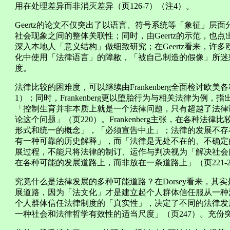
用在处理差异而非消灭差异（页126-7）（注4）。
Geertz的论文不仅突出了以语言、符号系统等「象征」层
社会现象之间的整体关联性；同时，由Geertz的示范，也
深入本地人「意义结构」做细致研究；在Geertz看来，许
化中使用「法律语言」的障敝，「被自己制造的假像」所迷惑
度。
法律比较的困难度，可以继续由Frankenberg全面检讨欧
1）；同时，Frankenberg更以堕胎行为与相关法律为
「控制生育并非本质上就是一个法律问题，只有超越了法律
论这个问题」（页220）。Frankenberg主张，在各种
形式和统一的概念」，「必须宣告中止」；法律的发展不存
有一种可靠的历史解释」，而「法律是无处不在的、不确定
展过程，不能只将法律的制订、运作与判决视为「解决社会
在各种可能的发展道路上，而非放在一条道路上」（页221-
究竟什么是法律发展的多种可能道路？在Dorsey看来，
展道路，因为「法文化」才是建立起个人群体信任服从一种
个人群体信任法律制度的「真实性」，决定了不同的法律发
一种社会和法律哲学有效性的适当尺度」（页247）。充份