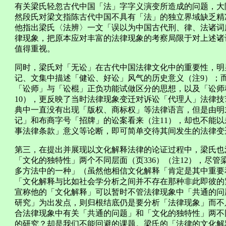
有关梁氏轻忽古代中国「法」字字义演变所造成的问题，大
然段氏对梁文指陈古代中国不具有「法」的独立界域缺乏精
他指出梁氏〈法辨〉一文「误以为中国古代刑、律、法诸词
律现象，把原本应对丰富的法律现象的考察局限于对上述诸
值得重视。
同时，梁氏对「无讼」在古代中国法律文化中的重要性，明
记、文集中描述「健讼、好讼」风气的历史意义（注9）；
「讼师」与「讼棍」正负功能试做区分的思想，以及「讼师
10），更反映了当时法律现象变迁对诉讼「代理人」法律
典中一直没有出现「版权、商标权」等法律语言，但是由明
记」和布商字号「招牌」的讼案看来（注11），却也不能
事法律条款」意义等论断，即可简单交待其间发生的法律变
第三，在提出并展现以文化解释法律的论证过程中，梁氏也
「文化的独特性」两个不同层面（页336）（注12），尽
多方法中的一种」（虽然他相信文化解释「肯定是其中重要
「文化解释与比如社会学分析之间并不存在那种非此即彼的
宣称他的「文化解释」可以暂时不管法律现象中「共通的问
研究」为出发点，则归根结底仍是要分析「法律现象」而不
合法律现象中有关「共通的问题」和「文化的独特性」两不
的研究？却是我们不能回避的课题。梁氏的「法律的文化解