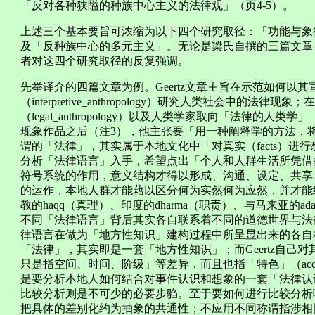
「反对各种狭隘的种族中心主义的法律观」（页4-5）。
上述三个基本要旨可浓缩为以下四个研究取径：「功能与象
及「反种族中心的多元主义」。无论是梁氏自撰的三篇文章
者对这四个研究取径的反复强调。
先举译介的四篇文章为例。Geertz文章主旨在示范如何以
（interpretive_anthropology）研究人类社会中的
（legal_anthropology）以及人类学家取向「法律的人类学」（a
现象作品之后（注3），他主张要「用一种阐释学的方法，将
谓的「法律」，其实属于本地文化中「对真实（facts）进行想
分析「法律语言」入手，希望点出「个人和人群生活所凭借
符号系统的作用，意义结构才得以形成、沟通、设定、共享
的运作，本地人群才能藉以区分何为实然何为应然，并才能
教的haqq（真理）、印度的dharma（职责）、与马来亚的
不同「法律语言」背后其实各自联系着不同的道德世界与法律认识
律语言在做为「地方性知识」建构过程中所呈显出来的各自
「法律」，其实即是一套「地方性知识」；而Geertz自己对
只是指空间、时间、阶级」等差异，而且也指「特色」（accen
是要分析本地人如何结合对事件认识和想象的一套「法律认
比较分析则是不可少的必要步驺。至于要如何进行比较分析呢？
把具体的差别化约为抽象的共通性；不应用不同称谓指涉相