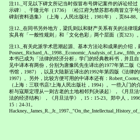
注11._可见以下碑文所记当时假冒布号牌记案件的诉讼经
示碑〉、干隆元年（1736）〈松江府为禁苏郡布商冒立字
碑刻资料选集》（上海，人民出版社，1981年），页84-88
注12._在同书另外地方，梁氏则以和财产关系有关的法律
实具有「一般性规则」和「文化色彩」两个层面（页323）
注13._有关此派学术思潮起源、基本方法论和成果的介绍
Posner,_Richard_A._1998._Economic_Analysis_of_Law,_fifth_e
本书已成为「法律的经济分析」学门的经典教科书，并且自1
见中译本有两份，分别为唐豫民先生译出的1977年第二版
书馆，1987），以及大陆新近译出的1992年第四版《法
1997）。另外，比较方便可用的中译本还有：Robert_Cooter
（上海：三联书店?上海人民出版社，1994）。一些入门的
析与寇斯定理从一则古老的土地相邻判决谈起〉，《月旦法学》，
法的经济结构〉，《月旦法学》，15：15-23。郑中人，1
15：24-31。
Hackney,_James_R._Jr._1997._"On_the_Intellectual_History_