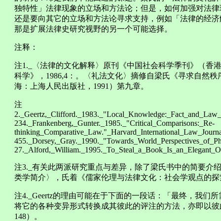
独特性」法律现象的立场和方法论；但是，如何加强对法律
还是要向其它的立场和方法论寻求支持，例如「法律的经济
那是扩展法律史研究视野的另一个可能选择。
注释：
注1._〈法律的文化解释〉原刊《中国社会科学季刊》（香港
科学》，1986,4：。〈礼法文化〉摘修自梁氏《寻求自然
海：上海人民出版社，1991）第九章。
注
2._Geertz,_Clifford._1983._"Local_Knowledge:_Fact_and_Law_i
234._Frankenberg,_Gunter._1985._"Critical_Comparisons:_Re-
thinking_Comparative_Law."_Harvard_International_Law_Journa
455._Dorsey,_Gray._1990._"Towards_World_Perspectives_of_P
27._Alford,_William._1995._To_Steal_a_Book_Is_an_Elegant_Offe
注3._有关此两派研究重点与差异，除了梁氏书中的简要介
类学简介〉，氏着《儒家伦理与法律文化：社会学观点的探索》
注4._Geertz的理由可能在于下面的一段话：「最终，我
将它的各种变异形式转换成其彼此的评注的方法，亦即以彼
148）。