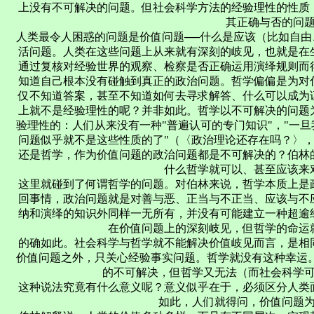
上没有不可解决的问题。但社会科学方法的经验理性的性质
其正确与否的问
人类最令人困惑的问题是价值问题──什么是应该（比如自
活问题。人类在这些问题上从来就有深刻的岐见，也就是在
通过复核对经验世界的观察、检察是否正确运用演绎规则而
知道自己根本没有碰触到真正的政治问题。哲学偏偏是为对
仅不知道答案，甚至不知道如何去寻求解答、什么可以成为
上就不是经验理性的呢？并非如此。哲学以不可解决的问题
验理性的：人们从来没有一种"普遍认可的专门知识"，"一
问题似乎就不是这些性质的了"（〈政治理论还存在吗？〉，
还是哲学，作为价值问题的政治问题都是不可解决的？伯林
什么哲学就可以、甚至应该来
这里就碰到了何谓哲学的问题。对伯林来说，哲学本质上是
回事情，政治问题就是对善与恶、正当与不正当、应该与不
纳和演绎的知识外同样一无所有，并没有可能建立一种超逾
在价值问题上的深刻岐见，但哲学的命运
的确如此。社会科学与哲学就不能解决价值岐见而言，是相
价值问题之外，只关心经验事实问题。哲学就没有这种幸运
的不可解决，但哲学又无法（而社会科学
这种说法究竟有什么意义呢？意义似乎在于，必须区分人类
如此，人们就得问，价值问题