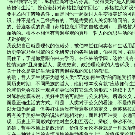
"来跟我学习罢"，稣格拉底对色诺芬说。"变得美好"是人的
该如何生活"。按色诺芬对苏格拉底的"回忆"，苏格拉底并没
要甲乙丙丁诸项条件，而是同他一起探讨人生变得美好的可能
识，并不是哲人已经拥有的，而是需要哲人关切和追问的。
的、普遍客观的真理（苏格拉底所谓的自然法则），虽然哲
而活的。根本不相信有普遍客观的真理，哲人的沉思生活的
式辩护呢？
我设想自己就是现代的色诺芬，被伯林拦住问卖各种生活用
历史学家乃至时髦的文化研究开的各种店铺，伯林却问，在
问住了，于是愿意跟伯林去学习。在伯林的学园，这位"具有
性情沉静"且身兼哲人、思想史家、政治理论家的人告诉我，
关于什么是美好生活没有普遍客观的知识的教诲。
的确，哲人天生就要为思考人类"应该如何生活"的问题受折
同历史时期、不同民族的哲人，他们根本没有就"应该如何生
论就仍然会在这一观点和类似的其它观念的形式下继续下去"（
对稣格拉底来说，美好生活的可能性与公义相关。所谓公义
而是正确生活的方式。可是，人类对于公义的看法，不是依
以无知为起点，但美好生活没有普遍客观的定义，像苏格拉底
所有关于美好生活的说法都是相对的，而且相互冲突，永远
现，历史上不同形式的绝对主义相互否定、辩驳，争吵不休
的确，哲学本质上是政治的，价值多元论本身就是一种政治
立在一种对人类的永恒属性的生动想象之上"。价值多元论