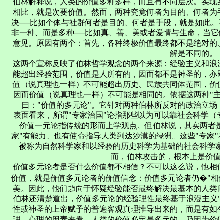
伯林解释说，人类的价值多种多样，而且有不同层次。实现
相比，就是次要价值。然而，两种究竟何者为目的、何者为
决──比如个体与社群何者是目的、何者是手段，就是如此
非一种、而是多种──比如真、善、美或者爱情与生命，当
意见。原因有两个：首先，各种终极价值最终都不是绝对的
解是不同的。
这两个宣称反映了伯林哲学观念的两个来源：经验主义和浪
能超出经验范围，价值是人所有的，因而都不是神圣的，亦
值（说真理也一样）不可能超出历史、民族共同体范围，价
因而价值（说真理也一样）不可能是相同的。依据这两种"
曰："价值的多元论"。它针对两种伯林所反对的政治立场
表面看来，所谓"专家治国"论指那些以为可以靠社会科学
价值一元论指传统的形而上学观点。但伯林说，其实两者是
家"有能力、也有使命指导人类到达沙漠的绿洲。这些"专家
被称为自然科学家和以经验的历史科学为基础的社会科学家
而，伯林攻击的，根本上是价
价值多元论者是否什么价值都不相信？不可以这么说，他相
价值，就是价值多元论者的价值信念：价值多元论者仍�"
美。因此，他们趋向于怀疑经验能否最终解决最基本的人类问
伯林还清楚道出，价值多元论的经验理性最终基于浪漫主义
性或神圣的上帝赋予的普遍客观真理推导出来的，而是有如
理、心理的因素来看，人类的价值必定是多元的，乃因为价