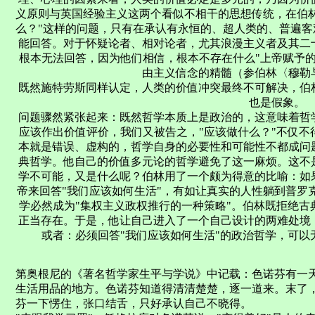
义原则与英国经验主义这两个看似不相干的思想传统，在伯
么？"这样的问题，只有在承认有永恒的、超人类的、普遍
能回答。对于怀疑论者、相对论者，尤其浪漫主义者及其二
根本无法回答，因为他们相信，根本不存在什么"上帝赋予
由主义信念的精髓（参伯林〈穆勒
既然施特劳斯同样认定，人类的价值冲突最终不可解决，伯
也是假象。
问题骤然紧张起来：既然哲学本质上是政治的，这意味着哲
应该作出价值评价，我们又被告之，"应该做什么？"不仅
本就是错误、虚构的，哲学自身的必要性和可能性不都成问
典哲学。他自己的价值多元论的哲学避免了这一麻烦。这不
学不可能，又是什么呢？伯林用了一个颇为得意的比喻：如
帝来回答"我们应该如何生活"，有如让真实的人性躺到普罗克鲁斯忒床
学必然成为"集权主义政权推行的一种策略"。伯林既拒绝
正当存在。于是，他让自己进入了一个自己设计的两难处境
或者：必须回答"我们应该如何生活"的政治哲学，可
第奥根尼的《著名哲学家生平与学说》中记载：色诺芬有一
生活用品的地方。色诺芬知道得清清楚楚，逐一道来。末了
芬一下愣住，张口结舌，只好承认自己不晓得。