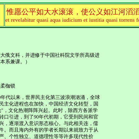
惟愿公平如大水滚滚，使公义如江河滔
et revelabitur quasi aqua iudicium et iustitia quasi torrens f
工大俄文科，并进修于中国社科院文学所高级进
在本系兼课。）
温柔枷锁
0年代以来，世界民主化第三波浪潮汹涌，全球
民主化进程也在加快，中国经济文化转型，国
论"，文化热潮阵阵兴起。此时，除西方各派学
转口引进，到了90年代初期，它受到民间和官
兴，逐渐渡入意识形态核心。与此相关连，儒
件。而且海内外有的学者长期以来就致力于从
严、个性独立、道德理性等等许多现代性价