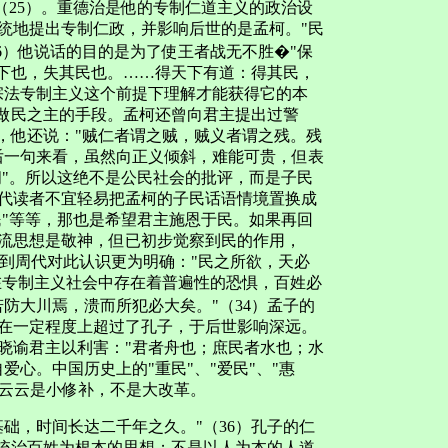
"（25）。重德治是他的专制仁道主义的政治设
统地提出专制仁政，并影响后世的是孟柯。"民
6）他说话的目的是为了使王者战无不胜�"保
天下也，失其民也。……得天下有道：得其民，
宗法专制主义这个前提下理解才能获得它的本
王做民之主的手段。孟柯还曾向君主提出过警
），他还说："贼仁者谓之贼，贼义者谓之残。残
后一句来看，虽然向正义倾斜，难能可贵，但表
闻"。所以这绝不是公民社会的批评，而是子民
代读者不宜轻易把孟柯的子民话语情境置换成
民"等等，那也是希望君主施恩于民。如果再回
流思想是敬神，但已初步觉察到民的作用，
等等。到周代对此认识更为明确："民之所欲，天必
）在专制主义社会中存在着普遍性的恐惧，百姓必
防大川焉，溃而所犯必大矣。"（34）孟子的
在一定程度上超过了孔子，于后世影响深远。
晓谕君主以利害："君者舟也；庶民者水也；水
爱心。中国历史上的"重民"、"爱民"、"惠
民"云云是小修补，不是大改革。
，时间长达二千年之久。"（36）孔子的仁
以统治百姓为根本的思想；不是以人为本的人道