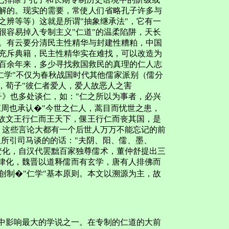
解的。现实的需要，常使人们省略孔子许多与
之辨等等）这就是所谓"抽象继承法"，它有一
很容易掉入专制主义"仁道"的温柔陷阱，天长
。有云要分清民主性精华与封建性糟粕，中国
充斥典籍，民主性精华实在难找，可以改造为
百余年来，多少寻找救国救民的真理的仁人志
学"不仅为春秋战国时代其他儒家派别（儒分
题，荀子"彼仁者爱人，爱人故恶人之害
子》也多处谈仁，如："仁之所以为事者，必兴
庄周也承认�"今世之仁人，蒿目而忧世之患，
"故文王行仁而王天下，偃王行仁而丧其国，是
，这些言论大都有一个后世人万万不能忘记的前
里所引司马谈的的话："夫阴、阳、儒、墨、
变化，自汉代罢黜百家独尊儒术，董仲舒提出三
法律化，魏晋以道释儒而有玄学，唐有人排佛而
创制�"仁学"基本原则。本文以溯源为主，故
中影响最大的学说之一。在专制的仁道的大前