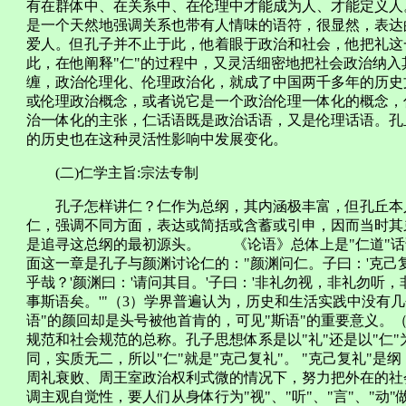
有在群体中、在关系中、在伦理中才能成为人、才能定义人。
是一个天然地强调关系也带有人情味的语符，很显然，表达
爱人。但孔子并不止于此，他着眼于政治和社会，他把礼这
此，在他阐释"仁"的过程中，又灵活细密地把社会政治纳
缠，政治伦理化、伦理政治化，就成了中国两千多年的历史
或伦理政治概念，或者说它是一个政治伦理一体化的概念，
治一体化的主张，仁话语既是政治话语，又是伦理话语。孔
的历史也在这种灵活性影响中发展变化。
(二)仁学主旨:宗法专制
孔子怎样讲仁？仁作为总纲，其内涵极丰富，但孔丘本人
仁，强调不同方面，表达或简括或含蓄或引申，因而当时其
是追寻这总纲的最初源头。 《论语》总体上是"仁道"话语
面这一章是孔子与颜渊讨论仁的："颜渊问仁。子曰：'克
乎哉？'颜渊曰：'请问其目。'子曰：'非礼勿视，非礼勿听
事斯语矣。'"（3）学界普遍认为，历史和生活实践中没有几
语"的颜回却是头号被他首肯的，可见"斯语"的重要意义。（
规范和社会规范的总称。孔子思想体系是以"礼"还是以"仁"
同，实质无二，所以"仁"就是"克己复礼"。 "克己复礼"是
周礼衰败、周王室政治权利式微的情况下，努力把外在的社
调主观自觉性，要人们从身体行为"视"、"听"、"言"、"动