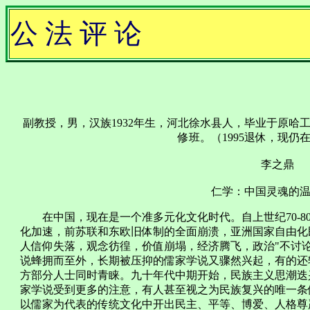
公 法 评 论
副教授，男，汉族1932年生，河北徐水县人，毕业于原哈
修班。（1995退休，现仍
李之鼎
仁学：中国灵魂的
在中国，现在是一个准多元化文化时代。自上世纪70-8
化加速，前苏联和东欧旧体制的全面崩溃，亚洲国家自由化
人信仰失落，观念彷徨，价值崩塌，经济腾飞，政治"不讨
说蜂拥而至外，长期被压抑的儒家学说又骤然兴起，有的还
方部分人士同时青睐。九十年代中期开始，民族主义思潮迭
家学说受到更多的注意，有人甚至视之为民族复兴的唯一条
以儒家为代表的传统文化中开出民主、平等、博爱、人格尊