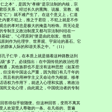
仁之本"，是因为"孝梯"是宗法制的内核，宗
君臣关系，经过长久的熏陶、说服、宣教、规
或"仁"）就不难产生了。在这个意义上，仁道
族之内要不犯上，推之于君臣，不犯上就是不作
主义观念的孝对忠是极大的掩盖与粉饰。而无论是
的专制主义政治制度又都与宗法制纠结在一
缘基础"、"心理原则"便是由此创发。他指
感原则作为伦理学、世界观、宇宙论的基石。它
的群体人际的和谐关系之中。"（11）
而孔子仁学，在本质上就是循着这种路数达到
高级"多了。必须指出：在中国传统的政治伦理
相通，其他族群也不是没有这种思想（如某些
，但没有中国这么严重，因为我们有几千年的
，而且有的用神学主义天命论作为根据。移孝
话语权力作用下，就进入心理和实践，将政治
国民文化心理，由此观之，中国统治者的专制
乎回答得似乎较随便。但这种回答，变而不离其
受人欢迎受人尊敬的一条。在凡俗的、普遍