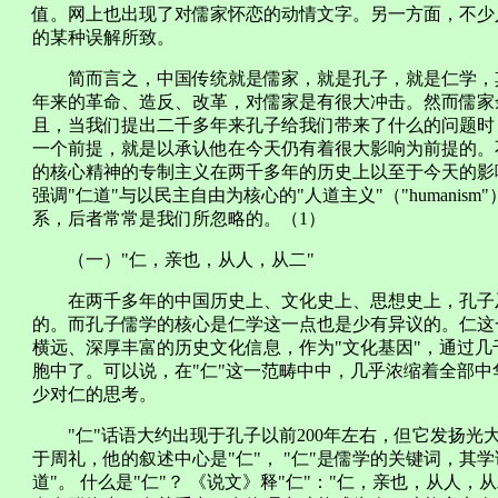
值。网上也出现了对儒家怀恋的动情文字。另一方面，不少
的某种误解所致。
简而言之，中国传统就是儒家，就是孔子，就是仁学，其
年来的革命、造反、改革，对儒家是有很大冲击。然而儒家
且，当我们提出二千多年来孔子给我们带来了什么的问题时
一个前提，就是以承认他在今天仍有着很大影响为前提的。
的核心精神的专制主义在两千多年的历史上以至于今天的影响
强调"仁道"与以民主自由为核心的"人道主义"（"humanis
系，后者常常是我们所忽略的。（1）
（一）"仁，亲也，从人，从二"
在两千多年的中国历史上、文化史上、思想史上，孔子及
的。而孔子儒学的核心是仁学这一点也是少有异议的。仁这
横远、深厚丰富的历史文化信息，作为"文化基因"，通过
胞中了。可以说，在"仁"这一范畴中中，几乎浓缩着全部
少对仁的思考。
"仁"话语大约出现于孔子以前200年左右，但它发扬光大
于周礼，他的叙述中心是"仁"， "仁"是儒学的关键词，其
道"。 什么是"仁"？ 《说文》释"仁"："仁，亲也，从人