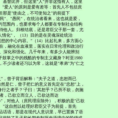
、基督比并，但这里"人"并非这指有人，这里
。"爱人"的原则是爱有差等：首先人不包括庶
但那是"使由之，不可使知之"的前提下
"役民"、"愚民"，在统治者看来，这也就是爱，
"的范围内，也要求每个人都要在专制社会结构
待他人。归根结底，还是君臣父子那一套，尤
人情化"， （13）目的是在灵魂深处统治
想的中心内容。"（14）比起礼来，多方面心
在，融化在血液里，落实在日常伦理和政治行
、深化和强化。几千年来，有多少人能辨别
于鼓掌之中的残酷的专制主义藏身？时至1980
，不少读者还习以为常，这就是"孝弟"为"仁之
，曾子背后解释："夫子之道，忠恕而已
自然是仁，曾子把仁的意义首先定在"忠恕"上，
身行之者乎？'子曰：'其恕乎？己所不欲，勿施
仁者，己欲立而立人，己欲达而达
地良心"，对他人（庶民理应除外），积极的是"己欲
。"这自然以处理好君臣父子为前提，首先
精品话语，那是在现代人意识里，早已置换了语
则已排除了孔子和长期专制历史语境中的阶级或