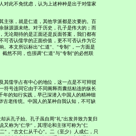
人对此不免忧虑，认为上述种种是出于对儒家
主张，就是仁道，其他学派都是次要的。百
余脉源源未绝。对于历史，孔子是伟大的；而
，无论期待的是正面还是反面答案，我们都有
不可否认儒学的正面价值，更不可否认作为它
。本文所以标出"仁道"、"专制"，一方面是
m"）截然不同，也强调"仁道"与"专制"的必然联
其儒学占有中心的地位，这一点是不可辩驳
一符号连同它由于不同阐释而囊括粘连的纵长
几千年的知行实践，早已深潜入中国人的精神细
中华古老传统。中国人的某种自我认知，不可缺
却从孔子始。孔子虽自周"礼"出发并致力复归
学说又称为"仁学"，其理论和主张可称为"仁
，从二"，"古文仁从千心"。二（至少）人成仁，只