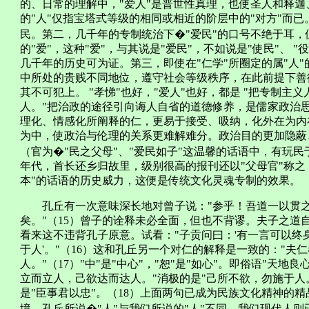
的、日常的理解中，"爱人"是普世性真理，也使圣人和释迦
的"人"仅指宝塔式等级的相同或相近的阶层中的"对方"而已
民。第二，几千年的专制统治下�"爱民"的口号不绝于耳，
的"爱"，这种"爱"，与其说是"爱民"，不如说是"使民"、 
几千年的历史可为证。第三，即使在"仁学"所圈定的属"人
中所处的贵贱不同地位，遵守社会等级秩序，在此前提下善
其不可犯上。 "孝悌"也好，"爱人"也好，都是 "把专制主义
人。"把治政的途径引向诲人自省的道德修养，是儒家政治思
理化、情感化所阐释的仁，更易于接受、吸纳，化外在为内
为中，使政治与伦理的关系更难解难分。政治目的更加隐蔽
（官为�"民之父母"、"爱民如子"这温馨的话语中，有玩民
年代，首长还乡归故里，级别很高的报刊还以"父母官"称之
本"的话语的历史威力，这便是传统文化灵魂专制的效果。
孔丘有一次意味深长地对曾子说："参乎！吾道一以贯之"
矣。"（15）曾子的诠释未必全面，但也不背谬。夫子之道
看来这不违背孔子原意。试看："子贡问曰：'有一言可以终
于人'。"（16）这和孔丘另一个对仁的解释是一致的："夫
人。"（17）"中"是"中心"，"恕"是"如心"。即俗语"天
立而立人，己欲达而达人。"消极的是"己所不欲，勿施于人
是"臣事君以忠"。（18）上面两句已成为民族文化精神的
境。孔丘所说�"人"与我们所说的"人"不同。我们现代人