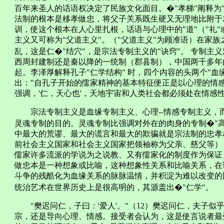
百年来圣人的话语权决定了民族文化面目。�"孝梯"阐释为"
法制的根本是移孝做忠，将父子关系既生硬又无理地比附于
训，使这个根本在人心里扎根，话语与心理中的"道"（"礼"
主义又可称为"父道主义"。（"父道主义"为顾准语）在家
乱，这是仁�"结穴"，是宗法专制主义的"诀窍"。 专制
西周封建制还是秦以降的一统制（郡县制），中国两千多年
起。李泽厚解释孔子"仁学结构" 时，四个内容的头两个"血
出："自孔子开始的儒家精神的基本特征便正是以心理的情
强调，'仁，天心也'，天地宇宙和人类社会都必须处在情感性
宗法专制主义是血缘专制主义、心理--情感专制主义，
灵魂专制的目的。灵魂专制比强调对外在的肉身的专制�"
中最大的荒谬、最大的谎言和最大的欺骗就是宗法制的忠孝
前社会主义国家和社会主义国家把领袖称为父亲、慈父等）
儒家许多流派的学说为之说教、又有儒家化的制度作为保证
做忠本是一种想象或比喻，这种想象性关系和比喻关系，在
斗争的残酷化为血缘关系的脉脉温情，并积淀为难以改变的
统治艺术在世界历史上是很高明的，其源盖出�"仁学"。
"樊迟问仁，子曰：'爱人'。"（12）樊迟问仁，夫子似
宗，还是导向心理、情感。接受者会认为，这是使言说者最