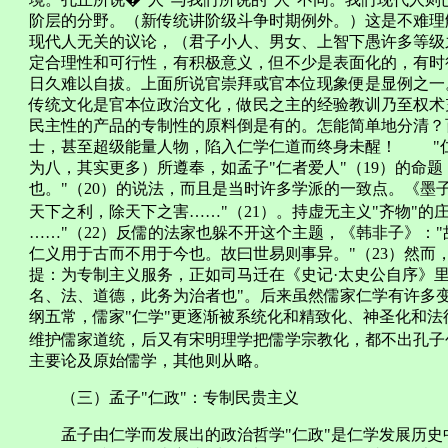
阶层的分野。（新传统讲阶级斗争时期例外。）这是不难理
现代人无关的议论，（君子小人、男女、上智下愚许多等级
定合理性和可行性，有积极意义，但不少是表面化的，有时
日久难以自拔。上面所说官崇拜或官本位现象便是显例之一
传统文化是官本位政治文化，做民之主的经验教训乃至权术
民主性的产品的专制性的原料倒是有的。怎能简单地分清？
士，甚至超级能量人物，陷入仁学仁道而终身未醒！ "仁
为八，其实更多）所遵奉，如孟子"仁者爱人"（19）的命
也。"（20）的说法，而且是当时许多学派的一致点。《墨
天下之利，除天下之害……"（21）。持虚无主义"齐物"的
……"（22）反儒的法家也躲不开这个主题，《韩非子》：
仁义用于古而不用于今也。故曰世易则事异。"（23）然而
提：为专制主义服务，正如司马迁在《史记·太史公自序》
名、法、道德，此务为治者也"。后来虽然儒家仁学有许多
纲五常，儒家"仁学"更逐渐被系统化和精致化、神圣化和
维护儒家道统，后又有宋明理学把儒学宗教化，都不出孔子
主要论及原始儒学，其他则从略。
（三）孟子"仁政"：专制民贵主义
孟子由仁学而发展出的政治哲学"仁政"是仁学发展历史