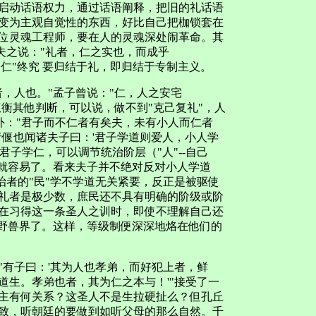
启动话语权力，通过话语阐释，把旧的礼话语
变为主观自觉性的东西，好比自己把枷锁套在
位灵魂工程师，要在人的灵魂深处闹革命。其
王夫之说："礼者，仁之实也，而成乎
"仁"终究 要归结于礼，即归结于专制主义。
，人也。"孟子曾说："仁，人之安宅
权衡其他判断，可以说，做不到"克己复礼"，人
之外："君子而不仁者有矣夫，未有小人而仁者
者偃也闻诸夫子曰：'君子学道则爱人，小人学
君子学仁，可以调节统治阶层（"人"--自己
来就容易了。看来夫子并不绝对反对小人学道
统治者的"民"学不学道无关紧要，反正是被驱使
礼者是极少数，庶民还不具有明确的阶级或阶
在习得这一条圣人之训时，即使不理解自己还
于野兽界了。这样，等级制便深深地烙在他们的
"有子曰：'其为人也孝弟，而好犯上者，鲜
道生。孝弟也者，其为仁之本与！'"接受了一
主有何关系？这圣人不是生拉硬扯么？但孔丘
致，听朝廷的要做到如听父母的那么自然。千