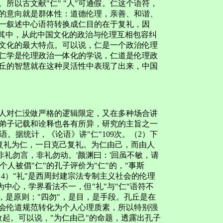
所以古文献"仁" "人"可通假。仁这个语符，
的意向就是群体性：道德伦理，亲善、和谐、
一叙述中心语符转换成仁目的在于复礼，因
入其中，从此中国文化的政治与伦理互相包容纠
文化的最大特点。可以说，仁是一个政治伦理
仁学是伦理政治一体化的学说，仁道是伦理政
丘的智慧就在这种灵活性中表现了出来，中国
对仁没做严格的逻辑限定，又在多种场合讲
弟子记载和诠释也各有所异，研究的主旨之一
。据统计，《论语》讲"仁"109次。（2）下
己复礼为仁，一日克己复礼。为仁由己，而由人
，非礼勿言，非礼勿动。'颜渊曰：'回虽不敏，请
个人被倡"仁"的孔子评价为"仁"的，"事斯
4）"礼"是西周封建宗法专制主义社会的伦理
为中心，学界看法不一，但"礼"与"仁"语符不
纲，是原则；"四勿"，是目，是手段。孔丘是在
会伦道规范转化为个人心理质素，所以特别强
"做起。可以说，"为仁由己"的命题，透露出孔子