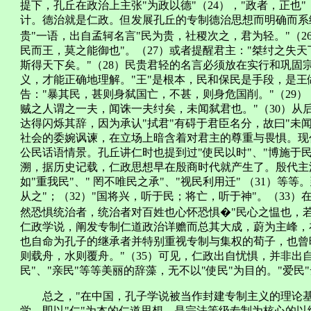
提下，孔丘在政治上主张"为政以德"（24），"政者，正也
计。德治就是仁政。但发展孔丘的专制德治思想而明确而系
贵"一语，出自孟轲名言"民为贵，社稷次之，君为轻。"（2
民而王，莫之能御也"。（27）或者提醒君主："桀纣之失
斯得天下矣。"（28）民贵君轻的名言必须放在实行和巩固
义，才能正确地理解。"王"是根本，民和保民是手段，是
告："暴其民，甚则身弑国亡，不甚，则身危国削。"（29
贼之人谓之一夫，闻诛一夫纣矣，未闻弑君也。"（30）从
达得闪烁其辞，因为承认"拭君"有碍于君臣名分，故曰"未
社会的委婉讽谏，在立场上暗含着对君主的尊重与畏惧。现
公民话语情景。孔丘讲仁时也提到过"使民以时"、"博施于
溯，据历史记载，仁政思想早在殷商时代就产生了。殷代主
如"重我民"、" 罔不唯民之承"、"视民利用迁" （31）
从之"；（32）"国将兴，听于民；将亡，听于神"。（33
然恐惧统治者，统治者对百姓也心怀恐惧�"民心之愠也，若
仁政学说，阐发专制仁道政治详赡而总其大成，蔚为主峰，
也自命为孔子的继承者并特别重视专制与集权的荀子，也曾
则载舟，水则覆舟。"（35）可见，仁政出自忧惧，并非出自
民"、"亲民"等等美丽的辞藻，无不以"使民"为目的。"爱
总之，"在中国，孔子学说被当作封建专制主义的理论基础
学，即以"仁"为本的仁道思想，是宗法等级专制为核心的