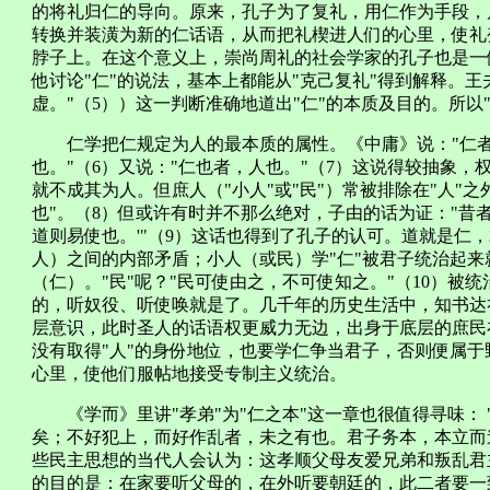
的将礼归仁的导向。原来，孔子为了复礼，用仁作为手段，
转换并装潢为新的仁话语，从而把礼楔进人们的心里，使礼
脖子上。在这个意义上，崇尚周礼的社会学家的孔子也是一
他讨论"仁"的说法，基本上都能从"克己复礼"得到解释。
虚。"（5））这一判断准确地道出"仁"的本质及目的。所以
仁学把仁规定为人的最本质的属性。《中庸》说："仁者
也。"（6）又说："仁也者，人也。"（7）这说得较抽象，
就不成其为人。但庶人（"小人"或"民"）常被排除在"人"
也"。（8）但或许有时并不那么绝对，子由的话为证："昔
道则易使也。'"（9）这话也得到了孔子的认可。道就是仁，
人）之间的内部矛盾；小人（或民）学"仁"被君子统治起
（仁）。"民"呢？"民可使由之，不可使知之。"（10）被
的，听奴役、听使唤就是了。几千年的历史生活中，知书达
层意识，此时圣人的话语权更威力无边，出身于底层的庶民
没有取得"人"的身份地位，也要学仁争当君子，否则便属
心里，使他们服帖地接受专制主义统治。
《学而》里讲"孝弟"为"仁之本"这一章也很值得寻味： 
矣；不好犯上，而好作乱者，未之有也。君子务本，本立而
些民主思想的当代人会认为：这孝顺父母友爱兄弟和叛乱君
的目的是：在家要听父母的，在外听要朝廷的，此二者要一